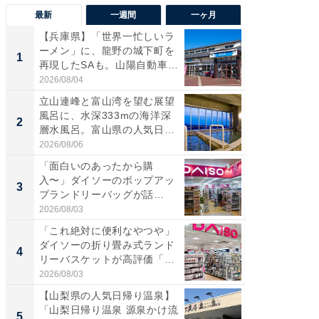
最新
一週間
一ヶ月
【兵庫県】「世界一忙しいラ
【兵庫
ーメン」に、龍野の城下町を
ーメン
1
1
再現したSAも。山陽自動車
再現した
道...
道...
2026/08/04
2026/08/0
立山連峰と富山湾を望む展望
【三重
風呂に、水深333mの海洋深
「鈴鹿天
2
2
層水風呂。富山県の人気日
は100
帰...
2026/08/06
2026/08/0
「面白いのあったから購
ステラ
入〜」ダイソーのポップアッ
詰め放題
3
3
プランドリーバッグが話
00円で「
題。“さま...
2026/08/03
2026/08/0
「これ絶対に便利なやつや」
「ミニオ
ダイソーの折り畳み式ランド
ッグ！ 
4
4
リーバスケットが高評価「使
ど、夏限
わ...
2026/08/03
2026/08/0
【山梨県の人気日帰り温泉】
【埼玉
「山梨日帰り温泉 源泉かけ流
「行田天
5
5