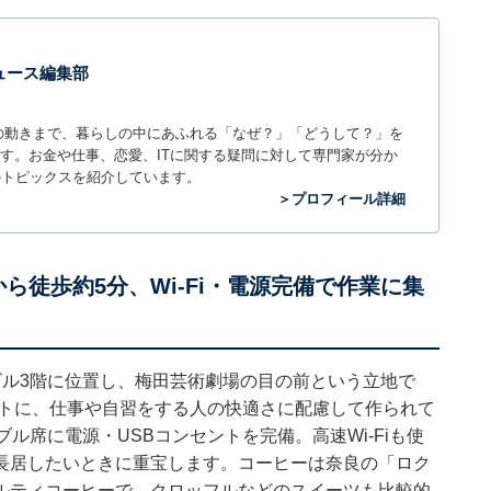
 ニュース編集部
世の中の動きまで、暮らしの中にあふれる「なぜ？」「どうして？」を
ィアです。お金や仕事、恋愛、ITに関する疑問に対して専門家が分か
のトピックスを紹介しています。
＞プロフィール詳細
田駅から徒歩約5分、Wi-Fi・電源完備で作業に集
ビル3階に位置し、梅田芸術劇場の目の前という立地で
プトに、仕事や自習をする人の快適さに配慮して作られて
ル席に電源・USBコンセントを完備。高速Wi-Fiも使
長居したいときに重宝します。コーヒーは奈良の「ロク
ルティコーヒーで、クロッフルなどのスイーツも比較的