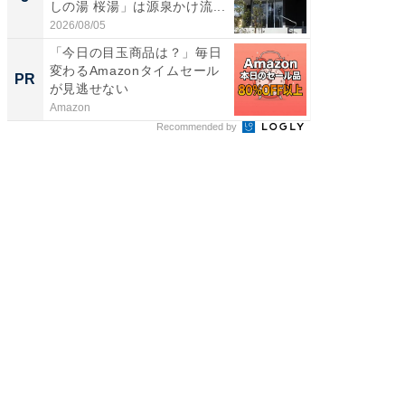
しの湯 桜湯」は源泉かけ流...
は和の
が...
2026/08/05
2026/08/0
「今日の目玉商品は？」毎日
全国の
変わるAmazonタイムセール
付きの
PR
PR
が見逃せない
Amazon
COCO VIL
Recommended by