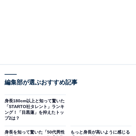
2位に入ったのは、成田凌さんです。
1993年生まれの成田さんは、2013年から男性ファッショ
ン誌『MEN'S NON-NO』（集英社）の専属モデルとして
編集部が選ぶおすすめ記事
活動をスタート。2014年には俳優デビューを果たし、
2019年には「第42回 日本アカデミー賞」で新人俳優賞
身長180cm以上と知って驚いた
を受賞しました。2026年2月公開の映画『#拡散』では主
「STARTO社タレント」ランキ
演として主人公の浅岡信治役を演じています。モデル出
ング！「目黒蓮」を抑えたトッ
プ2は？
身ということもあり、背丈は182cmと高身長。しかし、
小顔でナチュラルな雰囲気から実際の身長を知って驚い
身長を知って驚いた「50代男性
もっと身長が高いように感じる