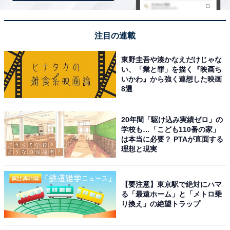
注目の連載
今回のランキング1位は、松坂桃李さんでした。
東野圭吾や湊かなえだけじゃな
い、「業と罪」を描く『映画ち
いかわ』から強く連想した映画
1988年生まれの松坂さんは、2008年に男性ファッション
8選
誌『FINEBOYS』（日之出出版）の専属モデルオーディ
ションでグランプリを獲得。翌年の2009年から俳優とし
20年間「駆け込み実績ゼロ」の
学校も…「こども110番の家」
てのキャリアをスタートさせました。2026年5月公開の
は本当に必要？ PTAが直面する
映画『未来』では、山崎七海（※崎はたつさき）さん演
理想と現実
じる佐伯章子の父・良太役として出演。身長は183cmで
すが、スタイルよりも演技が際立って見えるからこそ高
【要注意】東京駅で絶対にハマ
身長であることが認識されにくいのかもしれません。
る「最遠ホーム」と「メトロ乗
り換え」の絶望トラップ
回答者からは、「落ち着いた雰囲気の印象が強く、身長