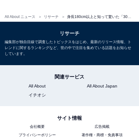
※回答者からのコメントは原文ママです
All About ニュース
リサーチ
身長180cm以上と知って驚いた「30代男性俳優」ランキング！ 2位「成田凌」を抑えた1位は？
この記事の執筆者：
友野 カイ
リサーチ
編集部が独自目線で調査したトピックスをはじめ、最新のリリース情報、ト
フリーライター及び編集補佐。スポーツの現場を取材する傍ら、テ
レンドに関するランキングなど、世の中で注目を集めている話題をお知らせ
レビ好きが高じて複数のエンタメメディアでも執筆。中でもお笑
しています。
い・バラエティ番組を網羅的に視聴し、エンタメ関連の情報収集源
...続きを読む
も大半がテレビから。宣伝会議「編集･ライター養成講座 総合コー
ス」修了。
関連サービス
10位までの全ランキング結果を表
All About
All About Japan
次ページ
で見る
イチオシ
サイト情報
会社概要
広告掲載
プライバシーポリシー
著作権・商標・免責事項