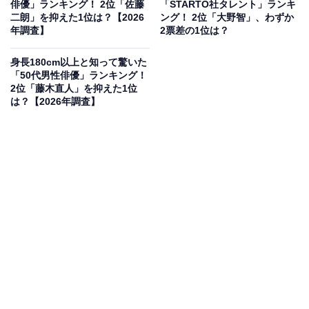
たファンも多いようです。
俳優」ランキング！ 2位「佐藤
「STARTO社タレント」ランキ
二朗」を抑えた1位は？【2026
ング！ 2位「大野智」、わずか
年調査】
2票差の1位は？
アンケート回答では、「ドラマ等で少し猫背のイメージ
があったので、こんなに身長あるんだと驚きました」
身長180cm以上と知って驚いた
「50代男性俳優」ランキング！
（20代女性／埼玉県）、「親しみやすいキャラクターを
2位「藤木直人」を抑えた1位
演じることが多いため、実は180cmを悠に超える182cm
は？【2026年調査】
の長身だと知って驚いたから」（30代男性／富山県）、
「モデル出身であることは知っていましたが、クールで
少し陰のある役柄のイメージが強く、そこまで長身だと
は思いませんでした。182cmと聞いて、なるほど納得す
ると同時に、そのスラリとしたシルエットはやはりモデ
ル体型なのだと驚きました」（40代男性／神奈川県）な
どの理由があがりました。
成田凌さんに関する商品をAmazonで見る