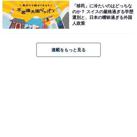
に注目したことがなかったため、183cmと知って驚きま
「移民」に冷たいのはどっちな
した。共演者と並ぶと高身長であることがよく分かりま
のか？ スイスの厳格過ぎる学歴
選別と、日本の曖昧過ぎる外国
す」（30代女性／秋田県）、「顔が小さいからでしょう
人政策
か？細くて華奢でもあるので、そんなに身長があると感
じません」（50代女性／宮城県）、「映像で見ると中肉
中背の印象や細身のイメージが強く、180cm超えとは思
連載をもっと見る
えない俳優が多かったためです」（40代男性／福岡
県）、「身長が高いと言われて思い浮かべる存在ではな
く平均的な身長のイメージがあったから」（20代女性／
岡山県）などのコメントが寄せられました。
松坂桃李さんに関する商品をAmazonで見る