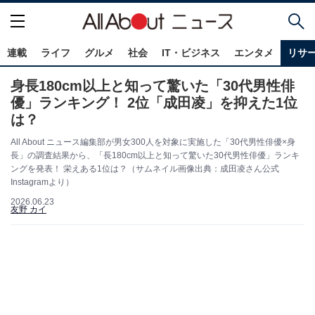
連載
ライフ
グルメ
社会
IT・ビジネス
エンタメ
リサ
身長180cm以上と知って驚いた「30代男性俳
優」ランキング！ 2位「成田凌」を抑えた1位
は？
All About ニュース編集部が男女300人を対象に実施した「30代男性俳優×身
長」の調査結果から、「長180cm以上と知って驚いた30代男性俳優」ランキ
ングを発表！ 栄えある1位は？（サムネイル画像出典：成田凌さん公式
Instagramより）
2026.06.23
友野 カイ