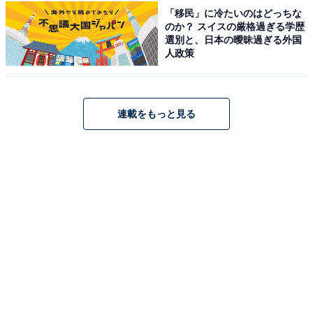
せられました。
「移民」に冷たいのはどっちな
のか？ スイスの厳格過ぎる学歴
選別と、日本の曖昧過ぎる外国
人政策
中村倫也さんに関する商品をAmazonで見る
連載をもっと見る
※回答者からのコメントは原文ママです
この記事の執筆者：
友野 カイ
フリーライター及び編集補佐。スポーツの現場を取材する傍ら、テ
レビ好きが高じて複数のエンタメメディアでも執筆。中でもお笑
い・バラエティ番組を網羅的に視聴し、エンタメ関連の情報収集源
...続きを読む
も大半がテレビから。宣伝会議「編集･ライター養成講座 総合コー
ス」修了。