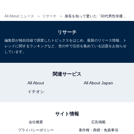
10位までの全ランキング結果を表
次ページ
で見る
All About ニュース
リサーチ
身長を知って驚いた「30代男性俳優」ランキング！ 2位「竹内涼真」、わずか4票差の1位は？
リサーチ
編集部が独自目線で調査したトピックスをはじめ、最新のリリース情報、ト
レンドに関するランキングなど、世の中で注目を集めている話題をお知らせ
しています。
関連サービス
All About
All About Japan
イチオシ
サイト情報
会社概要
広告掲載
プライバシーポリシー
著作権・商標・免責事項
こちらもおすすめ