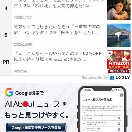
グ！ 2位「杉咲花」を大差で抑えた1位...
4
1位：中村倫也（170cm）／43票
2025/11/07
遠方からでも行きたいと思う「三重県の道の
22時より第7話。
駅」ランキング！ 2位「飯高」を抑えた1...
5
吾妻の回想シーンでは、何十年振りだ？ってくらい
2025/10/09
久しぶりにピアスをつけてます。作中ではあんまり
「え、こんなセールやってたの？」80％OFF
見えないだろうけども。
#ドラマドリステ
以上が続々登場！Amazonの本気が...
PR
pic.twitter.com/PPD1ku8zGG
Amazon
— 中村倫也 (@senritsutareme)
February 27, 2026
Recommended by
1位に輝いたのは、中村倫也さんです。
1986年生まれの中村さんは、2005年に俳優デビュー。
2018年に放送されたNHK連続テレビ小説『半分、青
い。』での演技力が話題となり、その後は“カメレオン俳