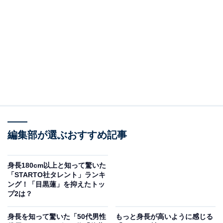
View this post on Instagram
編集部が選ぶおすすめ記事
2位に選ばれたのは、竹内涼真さんです。
身長180cm以上と知って驚いた
1993年生まれの竹内さんは、2013年に女性ファッション
「STARTO社タレント」ランキ
ング！「目黒蓮」を抑えたトッ
誌『mina』（主婦の友社）の男性モデルを決めるオーデ
プ2は？
ィションで初代グランプリを受賞。その後は特撮ドラマ
『仮面ライダードライブ』（テレビ朝日系）の主演を務
身長を知って驚いた「50代男性
もっと身長が高いように感じる