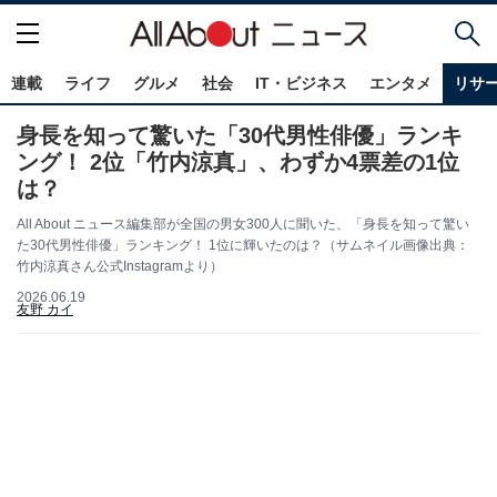
連載
ライフ
グルメ
社会
IT・ビジネス
エンタメ
リサ
身長を知って驚いた「30代男性俳優」ランキ
ング！ 2位「竹内涼真」、わずか4票差の1位
は？
All About ニュース編集部が全国の男女300人に聞いた、「身長を知って驚い
た30代男性俳優」ランキング！ 1位に輝いたのは？（サムネイル画像出典：
竹内涼真さん公式Instagramより）
2026.06.19
友野 カイ