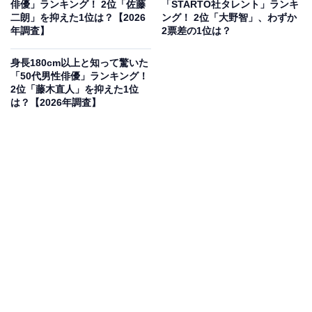
俳優」ランキング！ 2位「佐藤
「STARTO社タレント」ランキ
めるなどで注目を集め、これまで数多くの作品に起用さ
二朗」を抑えた1位は？【2026
ング！ 2位「大野智」、わずか
れています。2025年には夏帆さんとのダブル主演ドラマ
年調査】
2票差の1位は？
『じゃあ、あんたが作ってみろよ』（TBS系）が大ヒッ
身長180cm以上と知って驚いた
トを記録。身長は187cmで、メディアを通して「190cm
「50代男性俳優」ランキング！
を目指したい」とも語っています。
2位「藤木直人」を抑えた1位
は？【2026年調査】
アンケート回答では、「180前後だと思ったら想像以上
に高かった」（20代女性／三重県）、「爽やかな好青年
からワイルドな役柄まで幅広く演じているため高身長な
イメージはありましたが、まさか185cmを大きく超える
187cmもの圧倒的な体躯を誇っているとは思わなかった
から」（30代男性／富山県）、「舞台で見たが、とても
背が高くて驚いた。舞台映えしていてかっこよかった」
（40代女性／鹿児島県）などのコメントが集まりまし
た。