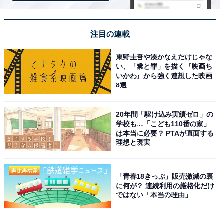
優”と評価されるようになりました。2026年5月公開の映
画『君のクイズ』では主演に抜てき。身長は170cmです
注目の連載
が、スクリーンやドラマでの演技に存在感があるため、
実際の身長を知って驚いたという声が多く集まりまし
東野圭吾や湊かなえだけじゃな
た。
い、「業と罪」を描く『映画ち
いかわ』から強く連想した映画
8選
回答者からは、「中村倫也さんが170cmと聞いて驚いた
のは、テレビや映画で見ていると実際の身長以上に大き
20年間「駆け込み実績ゼロ」の
く見えるからです。落ち着いた雰囲気や存在感があり、
学校も…「こども110番の家」
どの作品でも自然と目を引くため、もっと高身長なイメ
は本当に必要？ PTAが直面する
理想と現実
ージを持っていました。また、共演者とのバランスやス
タイルの良さからも、170cm前後には見えず、175cm以
上あるように感じていました」（20代女性／愛知県）、
「青春18きっぷ」販売激減の裏
「もっと身長があるものだと思っていたから」（50代男
に何が？ 連続利用の厳格化だけ
ではない「本当の理由」
性／神奈川県）、「ドラマで見た感じもう少し身長があ
ると思っていた」（30代女性／宮城県）といった声が寄