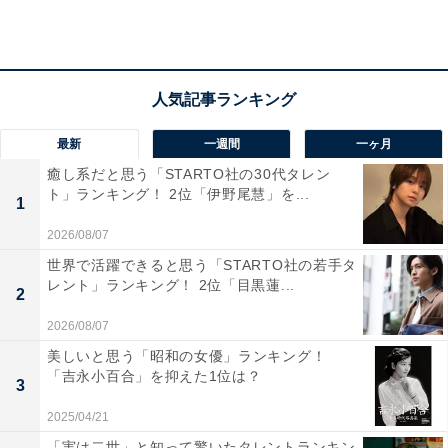
竹内涼真さんに関する商品をAmazonで見る
最新
一週間
一ヶ月
癒し系だと思う「STARTO社の30代タレン
ト」ランキング！ 2位「伊野尾慧」を...
1
2026/08/07
世界で活躍できると思う「STARTO社の若手タ
レント」ランキング！ 2位「目黒蓮...
2
2026/08/07
美しいと思う「昭和の女優」ランキング！
「吉永小百合」を抑えた1位は？
3
2025/04/21
「実は二世」と知って驚いたタレントランキン