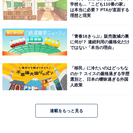
学校も…「こども110番の家」
は本当に必要？ PTAが直面する
理想と現実
「青春18きっぷ」販売激減の裏
に何が？ 連続利用の厳格化だけ
ではない「本当の理由」
「移民」に冷たいのはどっちな
のか？ スイスの厳格過ぎる学歴
選別と、日本の曖昧過ぎる外国
人政策
連載をもっと見る