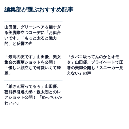
編集部が選ぶおすすめ記事
山田優、グリーンヘア＆細すぎ
る美脚際立つコーデに「お似合
いです」「もっと太ると魅力
的」と反響の声
「最高の友です」山田優、美女
「タバコ吸ってんのかとオモ
集合の豪華ショットを公開！
タ」山田優、プライベートで圧
「優しい顔立ちで可愛いくて綺
巻の美脚公開も「スニーカー見
麗」
えない」の声
「弟さん写ってるぅ」山田優、
芸能界引退の弟・親太朗とのレ
アショット公開！ 「めっちゃか
わいい」