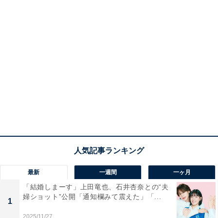
最新
一週間
一ヶ月
「結婚しまーす」上田竜也、石井杏奈との“夫
婦ショット”公開「通知欄みて震えた」「...
1
2025/11/27