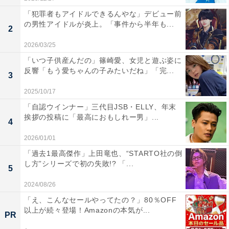
「犯罪者もアイドルできるんやな」デビュー前
の男性アイドルが炎上。「事件から半年も...
2
2026/03/25
「いつ子供産んだの」篠崎愛、女児と遊ぶ姿に
反響「もう愛ちゃんの子みたいだね」「完...
3
2025/10/17
「自認ウインナー」三代目JSB・ELLY、年末
挨拶の投稿に「最高におもしれー男」...
4
2026/01/01
「過去1最高傑作」上田竜也、“STARTO社の倒
し方”シリーズで初の失敗!? 「...
5
2024/08/26
「え、こんなセールやってたの？」80％OFF
以上が続々登場！Amazonの本気が...
PR