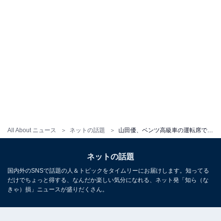
All About ニュース
ネットの話題
山田優、ベンツ高級車の運転席で撮った紹介動画を公開「ベンツAMGいいですね」「ちょ〜色っぽいっす」
ネットの話題
国内外のSNSで話題の人＆トピックをタイムリーにお届けします。知ってる
だけでちょっと得する、なんだか楽しい気分になれる、ネット発「知ら（な
きゃ）損」ニュースが盛りだくさん。