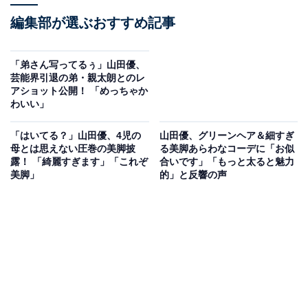
編集部が選ぶおすすめ記事
「弟さん写ってるぅ」山田優、
芸能界引退の弟・親太朗とのレ
アショット公開！ 「めっちゃか
わいい」
「はいてる？」山田優、4児の
山田優、グリーンヘア＆細すぎ
母とは思えない圧巻の美脚披
る美脚あらわなコーデに「お似
露！ 「綺麗すぎます」「これぞ
合いです」「もっと太ると魅力
美脚」
的」と反響の声