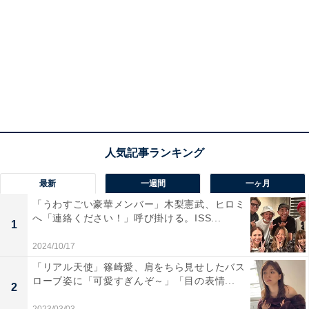
最新
一週間
一ヶ月
「うわすごい豪華メンバー」木梨憲武、ヒロミ
へ「連絡ください！」呼び掛ける。ISS...
1
2024/10/17
「リアル天使」篠崎愛、肩をちら見せしたバス
ローブ姿に「可愛すぎんぞ～」「目の表情...
2