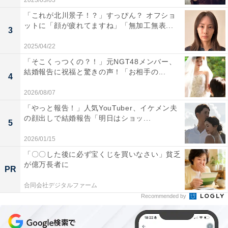
2023/03/03
「これが北川景子！？」すっぴん？ オフショ
ットに「顔が疲れてますね」「無加工無表...
3
2025/04/22
「そこくっつくの？！」元NGT48メンバー、
結婚報告に祝福と驚きの声！「お相手の...
4
2026/08/07
「やっと報告！」人気YouTuber、イケメン夫
の顔出しで結婚報告「明日はショッ...
5
2026/01/15
「〇〇した後に必ず宝くじを買いなさい」貧乏
が億万長者に
PR
合同会社デジタルファーム
Recommended by