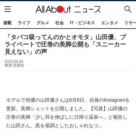
連載
ライフ
グルメ
社会
IT・ビジネス
エンタメ
リサ
「タバコ吸ってんのかとオモタ」山田優、プ
ライベートで圧巻の美脚公開も「スニーカー
見えない」の声
2025.06.09
橋酒 瑛麗瑠
モデルで俳優の山田優さんは6月8日、自身のInstagramを
更新。美脚ショットを公開しました。【写真】山田優の
圧巻の美脚「少し羽を伸ばしに日帰り温泉へ」と報告し
た山田さん。黒を基調としたおしゃれなコ...