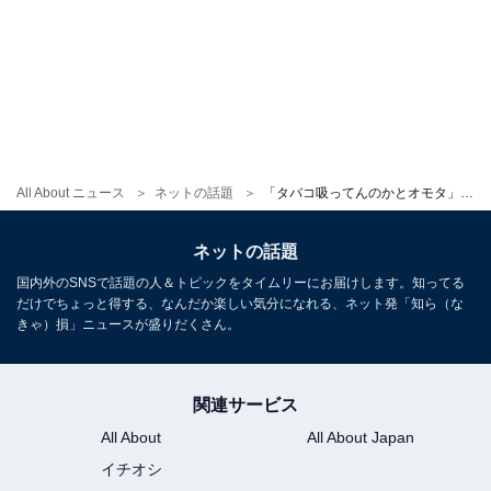
All About ニュース
ネットの話題
「タバコ吸ってんのかとオモタ」山田優、プライベートで圧巻の美脚公開も「スニーカー見えない」の声
ネットの話題
国内外のSNSで話題の人＆トピックをタイムリーにお届けします。知ってる
だけでちょっと得する、なんだか楽しい気分になれる、ネット発「知ら（な
きゃ）損」ニュースが盛りだくさん。
関連サービス
All About
All About Japan
イチオシ