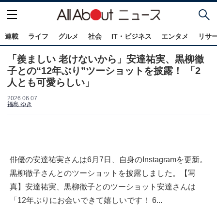
連載
ライフ
グルメ
社会
IT・ビジネス
エンタメ
リサ
「羨ましい 老けないから」安達祐実、黒柳徹
子との“12年ぶり”ツーショットを披露！ 「2
人とも可愛らしい」
2026.06.07
福島 ゆき
俳優の安達祐実さんは6月7日、自身のInstagramを更新。
黒柳徹子さんとのツーショットを披露しました。【写
真】安達祐実、黒柳徹子とのツーショット安達さんは
「12年ぶりにお会いできて嬉しいです！ 6...