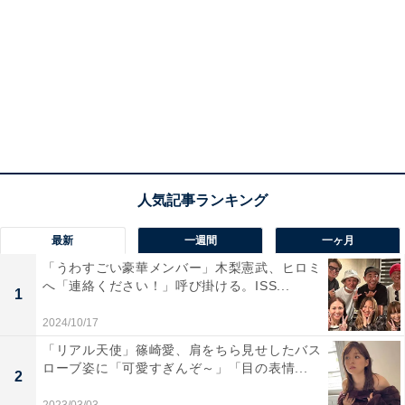
最新
一週間
一ヶ月
「うわすごい豪華メンバー」木梨憲武、ヒロミ
へ「連絡ください！」呼び掛ける。ISS...
1
2024/10/17
「リアル天使」篠崎愛、肩をちら見せしたバス
ローブ姿に「可愛すぎんぞ～」「目の表情...
2