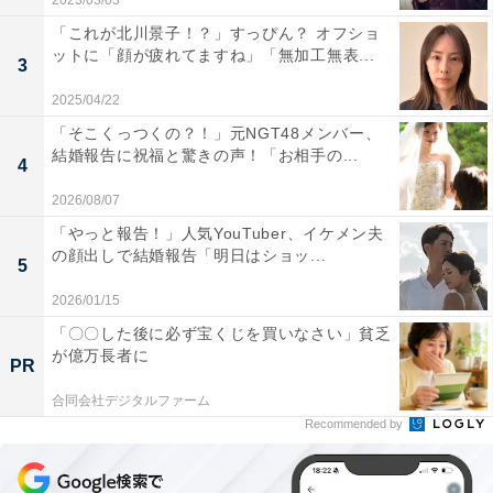
2023/03/03
「これが北川景子！？」すっぴん？ オフショ
ットに「顔が疲れてますね」「無加工無表...
3
2025/04/22
「そこくっつくの？！」元NGT48メンバー、
結婚報告に祝福と驚きの声！「お相手の...
4
2026/08/07
「やっと報告！」人気YouTuber、イケメン夫
の顔出しで結婚報告「明日はショッ...
5
2026/01/15
「〇〇した後に必ず宝くじを買いなさい」貧乏
が億万長者に
PR
合同会社デジタルファーム
Recommended by