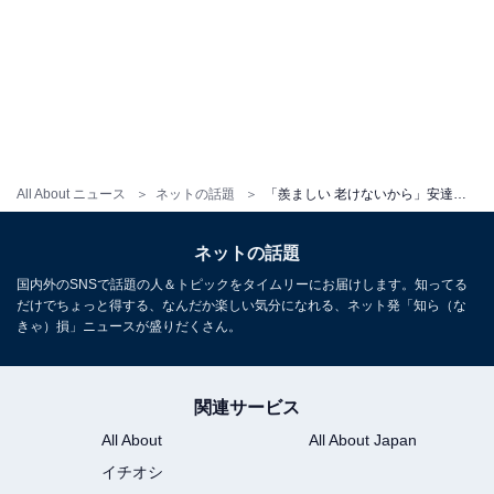
All About ニュース
ネットの話題
「羨ましい 老けないから」安達祐実、黒柳徹子との“12年ぶり”ツーショットを披露！ 「2人とも可愛らしい」
ネットの話題
国内外のSNSで話題の人＆トピックをタイムリーにお届けします。知ってる
だけでちょっと得する、なんだか楽しい気分になれる、ネット発「知ら（な
きゃ）損」ニュースが盛りだくさん。
関連サービス
All About
All About Japan
イチオシ