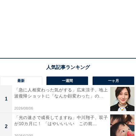
最新
一週間
一ヶ月
「急に人相変わった気がする」広末涼子、地上
波復帰ショットに「なんか顔変わった」の...
1
2026/08/06
「光の速さで成長してますね」中川翔子、双子
が10カ月に！ 「はやいいいい この前...
2