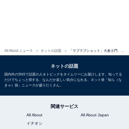
All About ニュース
ネットの話題
「ラブラブショット」大倉士門、第1子妊娠中の妻・みちょぱと水族館デート！ 「いつもどこいっても楽しそう」
ネットの話題
国内外のSNSで話題の人＆トピックをタイムリーにお届けします。知ってる
だけでちょっと得する、なんだか楽しい気分になれる、ネット発「知ら（な
きゃ）損」ニュースが盛りだくさん。
関連サービス
All About
All About Japan
イチオシ