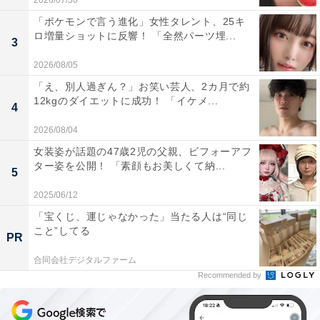
2026/07/30
「ポケモンで言う進化」女性タレント、25キ
ロ増量ショットに反響！ 「全然パーツ埋...
3
2026/08/05
「え、別人過ぎん？」お笑い芸人、2カ月で約
12kgのダイエットに成功！ 「イケメ...
4
2026/08/04
女装姿が話題の47歳2児の父親、ビフォーアフ
ター姿を公開！ 「素顔もお美しくて納...
5
2025/06/12
「宝くじ、運じゃなかった」当たる人は“同じ
こと”してる
PR
合同会社デジタルファーム
Recommended by