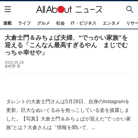
連載
ライフ
グルメ
社会
IT・ビジネス
エンタメ
リサ
大倉士門＆みちょぱ夫婦、“でっかい家族”を
迎える「こんなん最高すぎるやん まじでむ
っちゃ幸せや」
2025.05.29
多町野 望
タレントの大倉士門さんは5月28日、自身のInstagramを
更新。巨大なぬいぐるみを抱っこしている姿を披露しま
した。【写真】大倉士門＆みちょぱが迎えた“でっかい家
族”とは？大倉さんは「情報を聞いて、...