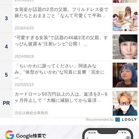
2025/06/12
女装姿が話題の2児の父親、フリルドレス姿で
娘たちとおままごと「なんて可愛くて平和...
3
2026/04/20
“可愛すぎる女装”で話題の46歳2児の父親、す
っぴん披露＆“注射レシピ”公開！ ...
4
2024/09/28
「ちいかわに謝ってください」阿波みな
み、“体型がちいかわ”な写真に反響「完全に
5
一...
2025/05/15
カードローン50万円以上の人は、返済を3～6
ヶ月停止して『大幅に減額してから返済...
PR
渋谷法務総合事務所
Recommended by