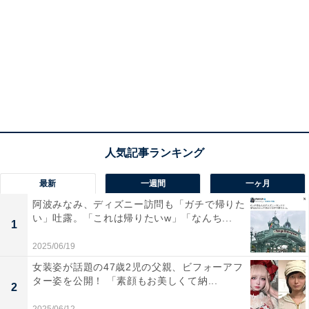
最新
一週間
一ヶ月
阿波みなみ、ディズニー訪問も「ガチで帰りた
い」吐露。「これは帰りたいw」「なんち...
1
2025/06/19
女装姿が話題の47歳2児の父親、ビフォーアフ
ター姿を公開！ 「素顔もお美しくて納...
2