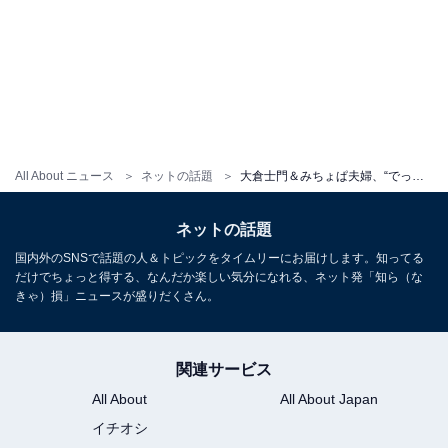
All About ニュース
ネットの話題
大倉士門＆みちょぱ夫婦、“でっかい家族”を迎える「こんなん最高すぎるやん まじでむっちゃ幸せや」
ネットの話題
国内外のSNSで話題の人＆トピックをタイムリーにお届けします。知ってる
だけでちょっと得する、なんだか楽しい気分になれる、ネット発「知ら（な
きゃ）損」ニュースが盛りだくさん。
関連サービス
All About
All About Japan
イチオシ