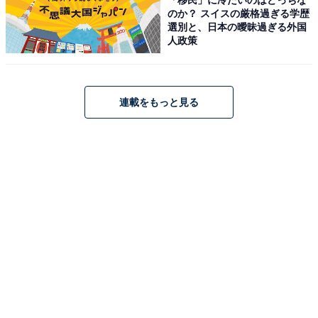
のか？ スイスの厳格過ぎる学歴
選別と、日本の曖昧過ぎる外国
人政策
JVCケンウッド JVC NX-W30 ミニコンポ Bluetooth 4.2
EDR 搭載 ウッドキャビネット ウォールナット
ONEBODY CD/FM/USB/スマホ対応 スリープタイマー搭
載
連載をもっと見る
Amazonで見る
JVCケンウッド「EX-D6」
JVCケンウッド Victor EX-D6 ミニコンポ Bluetooth ウッ
ドコーンシリーズ ハイレゾ音源 CD FM/AM USB再生/録
音 インテリアオーディオ フルレンジウッドコーン