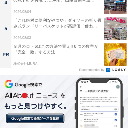
の城下町を再現したSAも。山陽自動車道...
4
2026/08/04
「これ絶対に便利なやつや」ダイソーの折り畳
み式ランドリーバスケットが高評価「使わ...
5
2026/08/03
８月のロト6はこの方法で買え!!６つの数字が
『完全一致』する方法
PR
株式会社MURA
Recommended by
【今日チェックしたい】JVCケンウッドの人気商
品5選
JVCケンウッド「EX-D6SET」