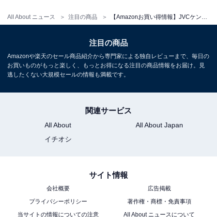
Amazonで見る
All About ニュース
注目の商品
【Amazonお買い得情報】JVCケンウッド「ミニコンポ」が特別価格で登場中【6月8日】
注目の商品
JVCケンウッド「EX-S55-T」
Amazonや楽天のセール商品紹介から専門家による独自レビューまで、毎日の
お買いものがもっと楽しく、もっとお得になる注目の商品情報をお届け。見
逃したくない大規模セールの情報も満載です。
関連サービス
All About
All About Japan
イチオシ
JVCケンウッド EX-S55-T ウッドコーンシリーズ
Bluetooth搭載 ハイレゾ音源再生 録音対応USB端子搭載
コンパクトコンポーネントシステム ブラウン
Amazonで見る
サイト情報
会社概要
広告掲載
プライバシーポリシー
著作権・商標・免責事項
JVCケンウッド「EX-HR10000」
当サイトの情報についての注意
All About ニュースについて