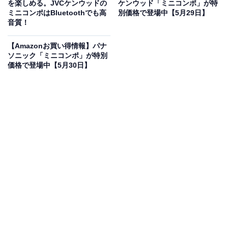
9％オフで登場
を楽しめる。JVCケンウッドの
ケンウッド「ミニコンポ」が特
ミニコンポはBluetoothでも高
別価格で登場中【5月29日】
音質！
【Amazonお買い得情報】パナ
ソニック「ミニコンポ」が特別
価格で登場中【5月30日】
JVCケンウッド KENWOOD LCA-10-C コンパクトCDコン
ポ Bluetooth対応 ラジオ(ワイドFM) USB再生
Amazonで見る
JVCケンウッドのミニコンポ「LCA-10-C」は現在9％オ
フの特別価格・税込2万1800円販売中です。
この商品のおすすめポイントは？
奥行きわずか9.8cmの圧倒的な薄さと、縦型スリムなデ
ザインが魅力のKENWOODのCDコンポです！ 電動スラ