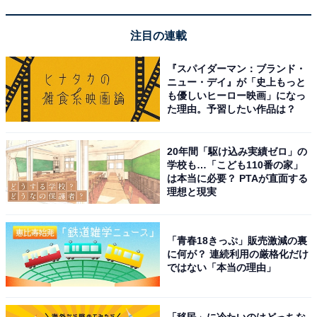
注目の連載
『スパイダーマン：ブランド・
ニュー・デイ』が「史上もっと
も優しいヒーロー映画」になっ
た理由。予習したい作品は？
JVCケンウッド Victor EX-D6SET ミニコンポ EX-D6 & オ
ーディオボード LK-EX10 セット Bluetooth ウッドコーン
20年間「駆け込み実績ゼロ」の
シリーズ ハイレゾ音源 CD FM/AM USB再生/録音
学校も…「こども110番の家」
は本当に必要？ PTAが直面する
Amazonで見る
理想と現実
JVCケンウッド「NX-W30」
「青春18きっぷ」販売激減の裏
に何が？ 連続利用の厳格化だけ
ではない「本当の理由」
「移民」に冷たいのはどっちな