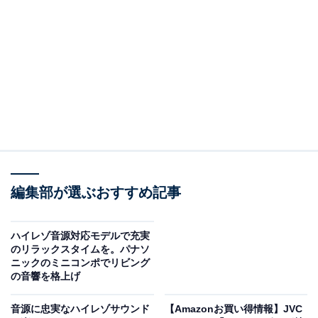
※以下のセール情報は6月8日15時30分現在のものです。
値段の変更、売り切れの場合もあります。
この記事の執筆者：
All About ニュース お買
いもの部
編集部が選ぶおすすめ記事
Amazonのセール商品から売れ筋ランキングまで、毎日のお買いも
のがもっと楽しく、もっとお得になる情報をお届け。編集部員によ
る独自レビューなど、ここでしか手に入らない情報も満載です。
...続きを読む
ハイレゾ音源対応モデルで充実
のリラックスタイムを。パナソ
※本記事で紹介している商品の購入やサービスの利用により、売上の一部が
ニックのミニコンポでリビング
オールアバウトに還元されることがあります。
の音響を格上げ
JVCケンウッドの「ミニコンポ」が限定価格に！
音源に忠実なハイレゾサウンド
【Amazonお買い得情報】JVC