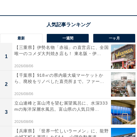
イドドアを採用したスタイリッシュな佇まいで、狭い棚
や寝室、ワークスペースにもすっきりと収まります。CD
再生だけでなく、Bluetooth対応でスマホの音楽をワイヤ
レスで流せるほか、USB再生やワイドFMにも対応。前
後5秒スキップができる日本語表記のリモコン付きで、
最新
一週間
一ヶ月
操作性も抜群ですね。
【三重県】伊勢名物「赤福」の直営店に、全国
唯一のコメダ大判焼き店も！ 東名阪・伊...
1
ユーザーからは「場所を取らずにすっきり置ける」「デ
2026/08/06
ザインがおしゃれ」と好評です。一方で、「音質にこだ
【千葉県】918㎡の県内最大級マーケットか
わり抜きたい人には少し物足りないかも」という声も。
ら、廃校をリノベした直売所まで。ファー...
2
省スペースで手軽に音楽を楽しみたい人には、おすすめ
2026/08/06
の商品といえそうです。
立山連峰と富山湾を望む展望風呂に、水深333
mの海洋深層水風呂。富山県の人気日帰...
3
あわせて読みたい
2026/08/06
【Amazonお買い得情報】Bose「スマートサ
ウンドバー」が特別価格で登場中【2月6日】
【兵庫県】「世界一忙しいラーメン」に、龍野