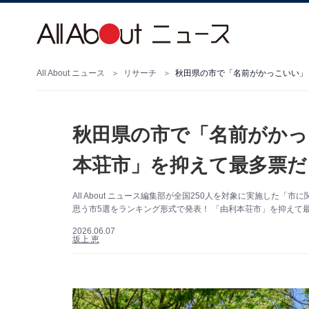
All About ニュース
リサーチ
秋田県の市で「名前がかっ
本荘市」を抑えて最多票だ
All About ニュース編集部が全国250人を対象に実施し
思う市5選をランキング形式で発表！ 「由利本荘市」を抑えて
2026.06.07
坂上 恵