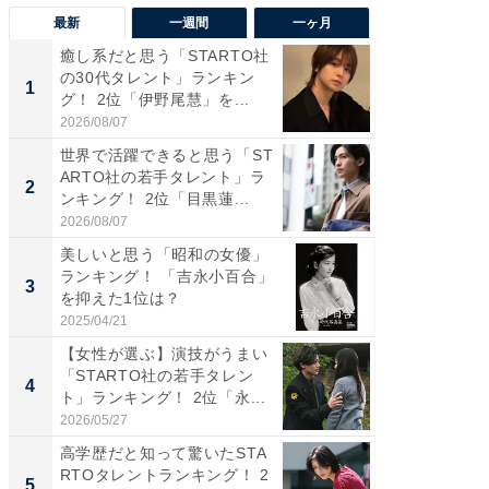
最新
一週間
一ヶ月
癒し系だと思う「STARTO社
癒し系だ
の30代タレント」ランキン
の若手
1
1
グ！ 2位「伊野尾慧」を...
グ！ 2
2026/08/07
2026/08/0
世界で活躍できると思う「ST
「パフ
ARTO社の若手タレント」ラ
思うST
2
2
ンキング！ 2位「目黒蓮...
ンキング
2026/08/07
2026/08/0
美しいと思う「昭和の女優」
ギャップ
ランキング！ 「吉永小百合」
RTO社
3
3
を抑えた1位は？
キング！
2025/04/21
2026/08/0
【女性が選ぶ】演技がうまい
癒し系だ
「STARTO社の若手タレン
の30代
4
4
ト」ランキング！ 2位「永...
グ！ 2
2026/05/27
2026/08/0
高学歴だと知って驚いたSTA
「ファン
RTOタレントランキング！ 2
ARTO
5
5