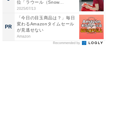
位「ラウール（Snow...
グ！ 2
2025/07/13
2026/08/0
「今日の目玉商品は？」毎日
【毎日変
変わるAmazonタイムセール
ムセー
PR
PR
が見逃せない
Amazon
Amazon
Recommended by