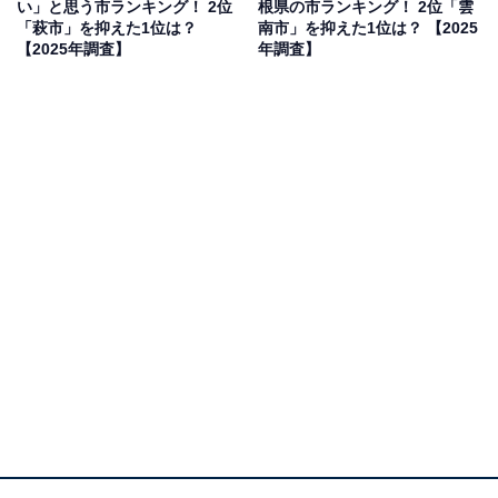
い」と思う市ランキング！ 2位
根県の市ランキング！ 2位「雲
（備前刀）や陶芸（備前焼）といった硬派な文化のイメ
「萩市」を抑えた1位は？
南市」を抑えた1位は？ 【2025
ージがあり、歴史的で力強い響きを『かっこいい』と感
【2025年調査】
年調査】
じるから」（40代女性／福井県）といった声が集まりま
した。