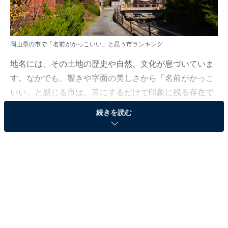
岡山県の市で「名前がかっこいい」と思う市ランキング
地名には、その土地の歴史や自然、文化が息づいていま
す。なかでも、響きや字面の美しさから「名前がかっこ
いい」と感じる市は、耳にするだけで印象に残る存在で
す。
続きを読む
All About ニュース編集部では、2025年10月22〜23日の
期間、全国20〜70代の男女250人を対象に、名前がかっ
こいい市に関するアンケートを実施しました。その中か
ら、岡山県の市で「名前がかっこいい」と思う市ランキ
ングの結果をご紹介します。
＞9位までの全ランキング結果を見る