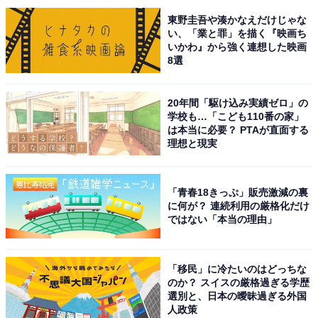
東野圭吾や湊かなえだけじゃな
い、「業と罪」を描く『映画ち
いかわ』から強く連想した映画
8選
20年間「駆け込み実績ゼロ」の
学校も…「こども110番の家」
は本当に必要？ PTAが直面する
理想と現実
「青春18きっぷ」販売激減の裏
に何が？ 連続利用の厳格化だけ
こちらもおすすめ
ではない「本当の理由」
広島県の市で「名前がかっこいい」と思う市ラ
ンキング！ 2位「尾道市」を抑えた1位は？
【2025年調査】
「移民」に冷たいのはどっちな
のか？ スイスの厳格過ぎる学歴
選別と、日本の曖昧過ぎる外国
人政策