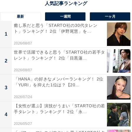
1位：倉敷市／117票
最新
一週間
一ヶ月
岡山県南部に位置する倉敷市は、美観地区の白壁の町並
癒し系だと思う「STARTO社の30代タレン
みが有名で、商業都市として栄えた歴史を持ちます。
ト」ランキング！ 2位「伊野尾慧」を...
1
「倉」は倉庫や蔵、「敷」は敷地や場所を意味し、江戸
2026/08/07
時代から栄えた物資の集積地としての歴史を感じさせる
世界で活躍できると思う「STARTO社の若手タ
重厚感があります。響きの格好良さだけでなく、歴史と
レント」ランキング！ 2位「目黒蓮...
2
文化を感じさせる名前が圧倒的な支持を集めました。
2026/08/07
「HANA」の好きなメンバーランキング！ 2位
回答者からは「白壁の美観地区や倉敷川の風景が浮か
「YURI」を抑えた1位は？【20...
3
ぶ、和の情緒と洗練が同居する名前だから、かっこ良
い」（50代男性／広島県）、「伝統的な街並みが有名
2026/07/24
で、名前にも歴史の重みが感じられてかっこいいと思う
【女性が選ぶ】演技がうまい「STARTO社の若
手タレント」ランキング！ 2位「永...
から」（30代男性／富山県）、「蔵屋敷と洋風の建物が
4
イメージでき、大きな魅力を感じるため」（60代男性／
2026/05/27
千葉県）といった声が集まりました。