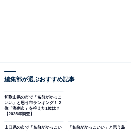
2位：備前市／32票
岡山県南東部に位置する備前市は、古くから備前焼や刀
剣の産地として知られる歴史ある地域です。「備前」と
いう名前は、かつての令制国の1つであり、歴史的な響
きと、武士の時代を思わせる力強さ、また備前焼の持つ
素朴ながらも洗練されたイメージが「かっこいい」と感
じる要因になったと考えられます。
編集部が選ぶおすすめ記事
回答者からは「備える前、戦の準備を連想する、戦国時
代を思い起こさせてかっこいい」（40代男性／岩手
和歌山県の市で「名前がかっこ
いい」と思う市ランキング！ 2
県）、「『備前』は古代の国名であり、武士や焼き物な
位「海南市」を抑えた1位は？
ど伝統文化のイメージが強いです。地名に歴史的背景が
【2025年調査】
あると、自然と重厚感を感じます」（30代男性／北海
山口県の市で「名前がかっこい
「名前がかっこいい」と思う島
道）、「古くからの国名に由来する『備前』は、刀剣