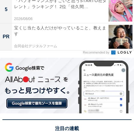
「パフォーマンスがすごいと思うSTARTO社タ
レント」ランキング！ 2位「佐久間...
5
※回答者からのコメントは原文ママです
2026/08/06
宝くじ当たる人だけがやっていること、教えま
す
PR
合同会社デジタルファーム
この記事の執筆者：
坂上 恵
Recommended by
All About ニュースの編集者。オールアバウトに入社後、SNSトレン
ドにフォーカスした記事執筆やSEOライティングの経験を経て、の
ちにAll About ニュースチームのメンバーに加入。現在は旅行・カル
...続きを読む
チャー・エンタメなどを中心に企画編集を担当。東京都出身。居酒
屋巡りとスポーツ観戦が生きがい。
次ページ
9位までのランキング結果を見る
注目の連載