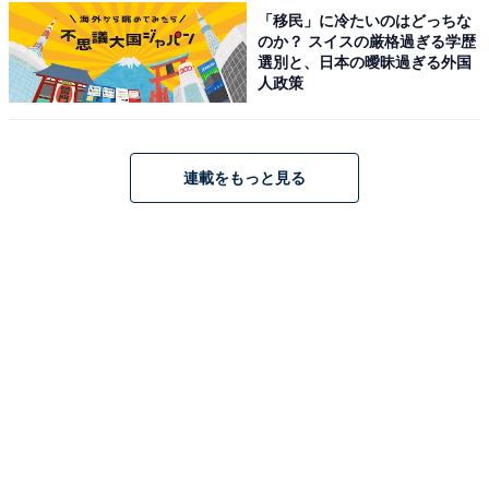
を思わせる雄大な字面が人気を集めました。演歌のタイ
「移民」に冷たいのはどっちな
のか？ スイスの厳格過ぎる学歴
トルになりそうな、どこか味わい深く力強い響きも魅力
選別と、日本の曖昧過ぎる外国
に挙げられています。
人政策
回答者コメント
連載をもっと見る
「大海原を渡って行くようでかっこいいから」（20
代男性／静岡県）
「演歌のタイトルになりそうな名前で良いですね」
（50代女性／青森県）
2位：花巻市／47票