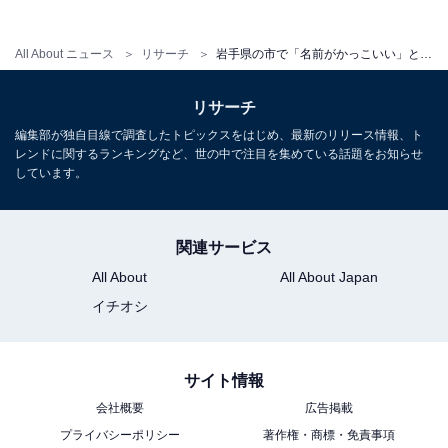
2位は、宮沢賢治の生誕の地として知られる「花巻市」
All About ニュース
リサーチ
岩手県の市で「名前がかっこいい」と思う市5選！ 「花巻市」を抑えて最多票だったのは？【2026年調査】
です。「花」という美しい文字を含む見た目の良さが評
価されました。高校野球で名高い花巻東のイメージや、
リサーチ
「はなまき」という語感の心地よさも支持を集めていま
編集部が独自目線で調査したトピックスをはじめ、最新のリリース情報、ト
す。
レンドに関するランキングなど、世の中で注目を集めている話題をお知らせ
しています。
回答者コメント
関連サービス
「宮沢賢治の生誕地というイメージと、花という文
All About
All About Japan
字が良い印象です」（50代女性／大阪府）
イチオシ
「スポーツの強い花巻東の印象があるから」（30代
サイト情報
男性／大阪府）
会社概要
広告掲載
プライバシーポリシー
著作権・商標・免責事項