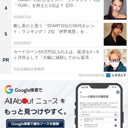
4位：盛岡市／35票
「YURI」を抑えた1位は？【20...
4
2026/07/24
4位は、岩手県の県庁所在地「盛岡市」です。硬質でタ
癒し系だと思う「STARTO社の30代タレン
フな、重厚な印象が評価されました。県都にふさわしい
ト」ランキング！ 2位「伊野尾慧」を...
5
風格ある響きや、都会的なイメージも支持を後押しして
います。
2026/08/07
カードローン50万円以上の人は、返済を3～6
回答者コメント
ヶ月停止して『大幅に減額してから返済...
PR
渋谷法務総合事務所
「名前から硬質でタフな印象があり、重厚で男らし
Recommended by
いかっこよさを感じたからです」（40代女性／香川
県）
「県庁所在地として適してそうな名前でかっこいい
と思う」（20代男性／愛知県）