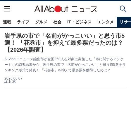
連載
ライフ
グルメ
社会
IT・ビジネス
エンタメ
リサ
岩手県の市で「名前がかっこいい」と思う市5
選！ 「花巻市」を抑えて最多票だったのは？
【2026年調査】
All About ニュース編集部が全国250人を対象に実施した「市に関するアンケ
ート」の調査結果から、岩手県の市で「名前がかっこいい」と思う市5選をラ
ンキング形式で発表！ 「花巻市」を抑えて最多票を獲得したのは？
2026.06.07
坂上 恵