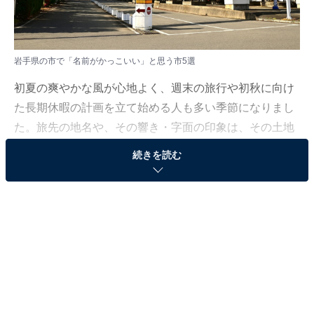
岩手県の市で「名前がかっこいい」と思う市5選
初夏の爽やかな風が心地よく、週末の旅行や初秋に向け
た長期休暇の計画を立て始める人も多い季節になりまし
た。旅先の地名や、その響き・字面の印象は、その土地
への興味をかき立てる楽しいポイントのひとつです。
続きを読む
All About ニュース編集部では、2026年5月27日、全国
20〜60代の男女250人を対象に、市に関するアンケート
を実施しました。その中から、岩手県の市で「名前がか
っこいい」と思う市5選をランキング形式でご紹介しま
す。
＞5位までの結果を画像で見る