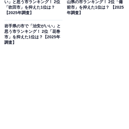
い」と思う市ランキング！ 2位
山県の市ランキング！ 2位「備
「吹田市」を抑えた1位は？
前市」を抑えた1位は？ 【2025
【2025年調査】
年調査】
5位：奥州市／32票
岩手県の市で「治安がいい」と
思う市ランキング！ 2位「花巻
市」を抑えた1位は？【2025年
5位は、平泉にほど近い歴史の地「奥州市」です。「奥
調査】
州」という言葉自体に宿る歴史的な重厚感が評価されま
した。奥州藤原氏や東北の武士を連想させる、歴史のロ
マンも魅力に挙げられています。
回答者コメント
「歴史を感じる名前で重厚感があり、『奥州』とい
う言葉自体に武士や東北の歴史的なかっこよさを感
じるからです」（40代男性／北海道）