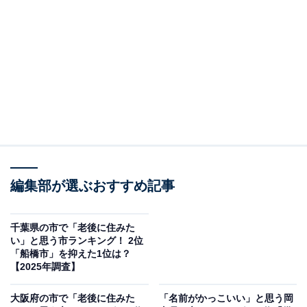
この記事の執筆者：
坂上 恵
All About ニュースの編集者。オールアバウトに入社後、SNSトレン
ドにフォーカスした記事執筆やSEOライティングの経験を経て、の
ちにAll About ニュースチームのメンバーに加入。現在は旅行・カル
...続きを読む
チャー・エンタメなどを中心に企画編集を担当。東京都出身。居酒
屋巡りとスポーツ観戦が生きがい。
調査概要
編集部が選ぶおすすめ記事
調査期間：2026年5月27日
調査方法：インターネット調査
調査対象：全国20〜60代の男女250人
千葉県の市で「老後に住みた
い」と思う市ランキング！ 2位
「船橋市」を抑えた1位は？
※本調査は全国250人を対象に実施したもので、結
【2025年調査】
果は回答者の意見を集計したものであり、全体の意
大阪府の市で「老後に住みた
「名前がかっこいい」と思う岡
見を断定的に示すものではありません