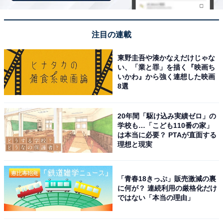
注目の連載
東野圭吾や湊かなえだけじゃな
い、「業と罪」を描く『映画ち
いかわ』から強く連想した映画
8選
20年間「駆け込み実績ゼロ」の
学校も…「こども110番の家」
は本当に必要？ PTAが直面する
理想と現実
「青春18きっぷ」販売激減の裏
に何が？ 連続利用の厳格化だけ
3位：大船渡市／37票
ではない「本当の理由」
3位は、三陸の港町「大船渡市」です。大海原を渡る船