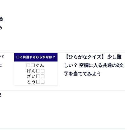
る
も
パ
【ひらがなクイズ】 少し難
に
しい？ 空欄に入る共通の2文
字を当ててみよう
2