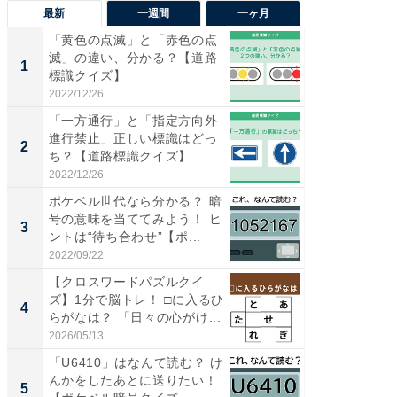
最新
一週間
一ヶ月
「黄色の点滅」と「赤色の点
【兵庫
滅」の違い、分かる？【道路
ーメン
1
1
標識クイズ】
再現した
道...
2022/12/26
2026/08/0
「一方通行」と「指定方向外
【三重
進行禁止」正しい標識はどっ
の直営
2
2
ち？【道路標識クイズ】
ダ大判焼
伊...
2022/12/26
2026/08/0
ポケベル世代なら分かる？ 暗
【千葉県
号の意味を当ててみよう！ ヒ
級マー
3
3
ントは“待ち合わせ”【ポ...
ノベし
ー...
2022/09/22
2026/08/0
【クロスワードパズルクイ
ステラ
ズ】1分で脳トレ！ □に入るひ
詰め放題
4
4
らがなは？ 「日々の心がけ...
00円で「
2026/05/13
2026/08/0
「U6410」はなんて読む？ け
立山連
んかをしたあとに送りたい！
風呂に、
5
5