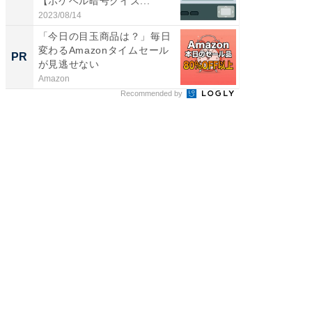
【ポケベル暗号クイズ...
層水風
帰...
2023/08/14
2026/08/0
「今日の目玉商品は？」毎日
「え、
変わるAmazonタイムセール
の？」8
PR
PR
が見逃せない
場！Ama
Amazon
Amazon
Recommended by