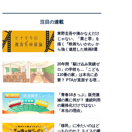
注目の連載
東野圭吾や湊かなえだけ
じゃない、「業と罪」を
描く『映画ちいかわ』か
ら強く連想した映画8選
20年間「駆け込み実績ゼ
ロ」の学校も…「こども
110番の家」は本当に必
要？ PTAが直面する理想
と現実
「青春18きっぷ」販売激
減の裏に何が？ 連続利用
の厳格化だけではない
「本当の理由」
「移民」に冷たいのはど
っちなのか？ スイスの厳