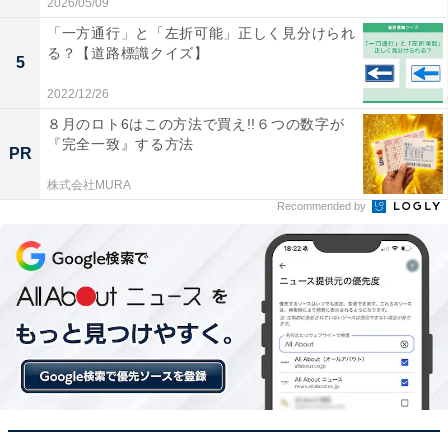
2026/05/09
「一方通行」と「左折可能」正しく見分けられ
る？【道路標識クイズ】
5
2022/12/26
８月のロト6はこの方法で買え!!６つの数字が
『完全一致』する方法
PR
株式会社MURA
Recommended by