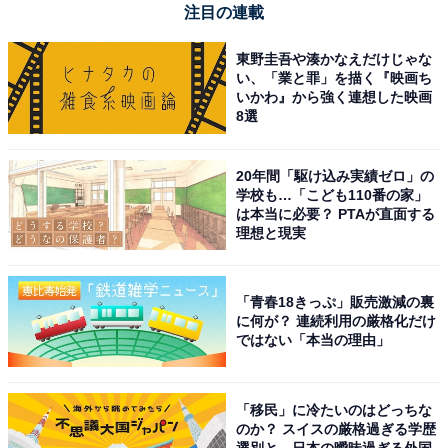
注目の連載
東野圭吾や湊かなえだけじゃな
い、「業と罪」を描く『映画ち
いかわ』から強く連想した映画
8選
20年間「駆け込み実績ゼロ」の
学校も…「こども110番の家」
は本当に必要？ PTAが直面する
理想と現実
「青春18きっぷ」販売激減の裏
に何が？ 連続利用の厳格化だけ
ではない「本当の理由」
「移民」に冷たいのはどっちな
のか？ スイスの厳格過ぎる学歴
選別と、日本の曖昧過ぎる外国