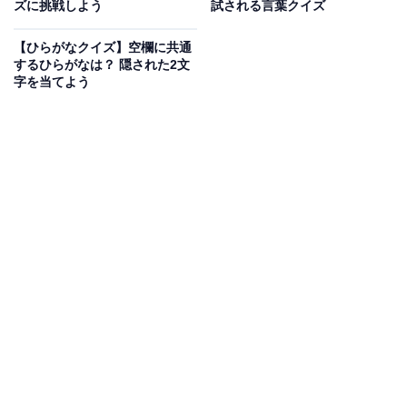
次ページ
正解を見る
ズに挑戦しよう
試される言葉クイズ
【ひらがなクイズ】空欄に共通
するひらがなは？ 隠された2文
字を当てよう
こちらもおすすめ
【ひらがなクイズ】空欄に入る3文字は？ きれ
いにそろう言葉になるのはどれ？