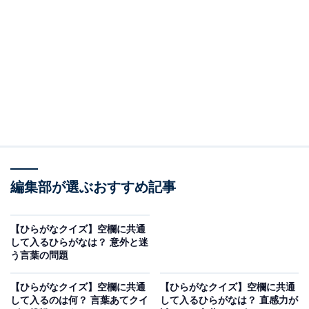
問題：□に共通するひらがなは？
次の言葉に共通して入るひらがなを考えてみましょう。
□□わ
か□□り
う□□け
編集部が選ぶおすすめ記事
ヒント：盛夏の野球場で売られている、塊をくだいて袋
に詰めた冷たい氷。全体の金額がどのような要素で構成
【ひらがなクイズ】空欄に共通
されているか、その詳しい中身を思い浮かべてみてくだ
して入るひらがなは？ 意外と迷
う言葉の問題
さい。
【ひらがなクイズ】空欄に共通
【ひらがなクイズ】空欄に共通
して入るのは何？ 言葉あてクイ
して入るひらがなは？ 直感力が