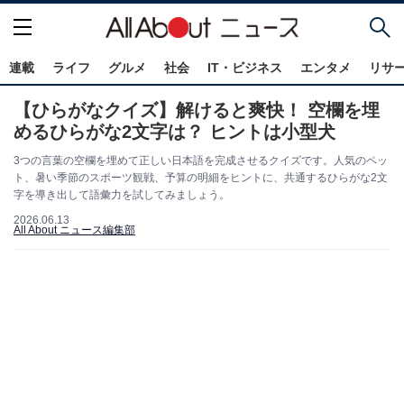
連載
ライフ
グルメ
社会
IT・ビジネス
エンタメ
リサ
【ひらがなクイズ】解けると爽快！ 空欄を埋
めるひらがな2文字は？ ヒントは小型犬
3つの言葉の空欄を埋めて正しい日本語を完成させるクイズです。人気のペッ
ト、暑い季節のスポーツ観戦、予算の明細をヒントに、共通するひらがな2文
字を導き出して語彙力を試してみましょう。
2026.06.13
All About ニュース編集部