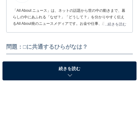
「All About ニュース」は、ネットの話題から世の中の動きまで、暮
らしの中にあふれる「なぜ？」「どうして？」を分かりやすく伝え
るAll About発のニュースメディアです。お金や仕事、恋愛、ITに関
...続きを読む
する疑問に対して専門家が分かりやすく回答するほか、エンタメ情
報やSNSで話題のトピックスを紹介しています。
問題：□に共通するひらがなは？
続きを読む