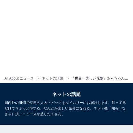
All About ニュース
ネットの話題
「世界一美しい花嫁」あ～ちゃん、ウエディングドレス姿を公開！ 「美しくて涙でたよ」「言葉にならない」
ネットの話題
国内外のSNSで話題の人＆トピックをタイムリーにお届けします。知ってる
だけでちょっと得する、なんだか楽しい気分になれる、ネット発「知ら（な
きゃ）損」ニュースが盛りだくさん。