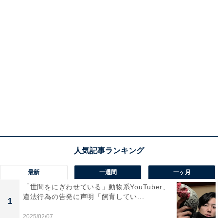
最新
一週間
一ヶ月
「世間をにぎわせている」動物系YouTuber、
違法行為の告発に声明「飼育してい...
1
2025/02/07