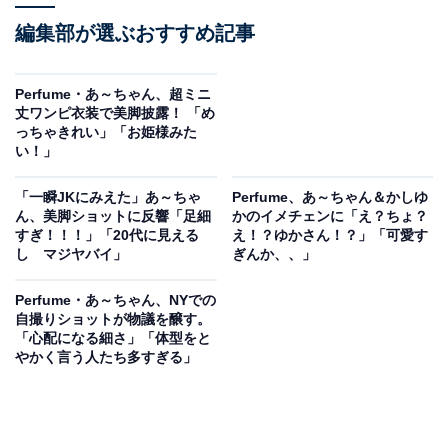
編集部が選ぶおすすめ記事
Perfume・あ～ちゃん、超ミニ
丈ワンピ衣装で美脚披露！ 「め
っちゃきれい」「お姫様みた
い！」
「一瞬JKにみえた」あ～ちゃ
Perfume、あ～ちゃん＆かしゆ
ん、美脚ショットに反響「足細
かのイメチェンに「え？ちょ？
すぎ！！！」「20代に見える
え！？ゆかさん！？」「可愛す
し マジヤバイ」
ぎんか、、」
Perfume・あ～ちゃん、NYでの
自撮りショットが物議を醸す。
「心配になる細さ」「体型をと
やかく言う人たち多すぎる」