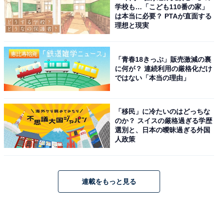
学校も…「こども110番の家」
は本当に必要？ PTAが直面する
理想と現実
「青春18きっぷ」販売激減の裏
に何が？ 連続利用の厳格化だけ
ではない「本当の理由」
「移民」に冷たいのはどっちな
のか？ スイスの厳格過ぎる学歴
選別と、日本の曖昧過ぎる外国
人政策
連載をもっと見る