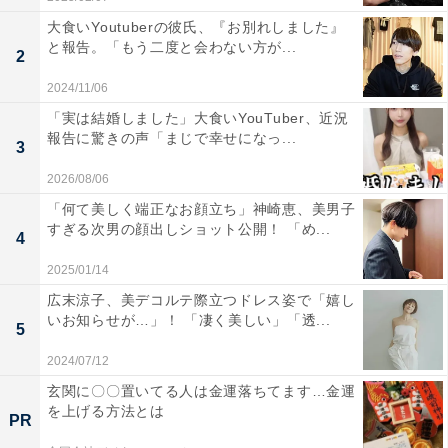
大食いYoutuberの彼氏、『お別れしました』
と報告。「もう二度と会わない方が...
2
2024/11/06
「実は結婚しました」大食いYouTuber、近況
報告に驚きの声「まじで幸せになっ...
3
2026/08/06
「何て美しく端正なお顔立ち」神崎恵、美男子
すぎる次男の顔出しショット公開！ 「め...
4
2025/01/14
広末涼子、美デコルテ際立つドレス姿で「嬉し
いお知らせが…」！ 「凄く美しい」「透...
5
2024/07/12
玄関に〇〇置いてる人は金運落ちてます…金運
を上げる方法とは
PR