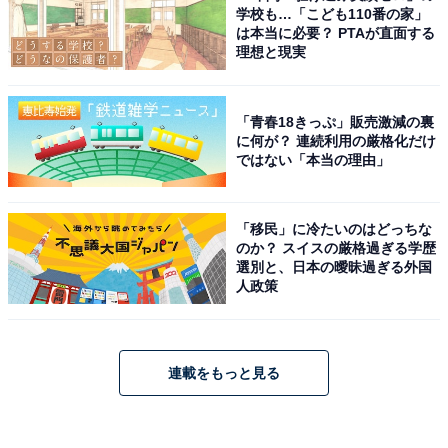
学校も…「こども110番の家」
は本当に必要？ PTAが直面する
理想と現実
「青春18きっぷ」販売激減の裏
に何が？ 連続利用の厳格化だけ
ではない「本当の理由」
「移民」に冷たいのはどっちな
のか？ スイスの厳格過ぎる学歴
選別と、日本の曖昧過ぎる外国
人政策
連載をもっと見る