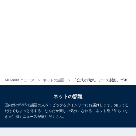
All About ニュース
ネットの話題
「公式が病気」アース製薬、ゴキブリ擬人化恋愛ゲームを配信開始「クレイジーすぎる」「色々おかしい」
ネットの話題
国内外のSNSで話題の人＆トピックをタイムリーにお届けします。知ってる
だけでちょっと得する、なんだか楽しい気分になれる、ネット発「知ら（な
きゃ）損」ニュースが盛りだくさん。