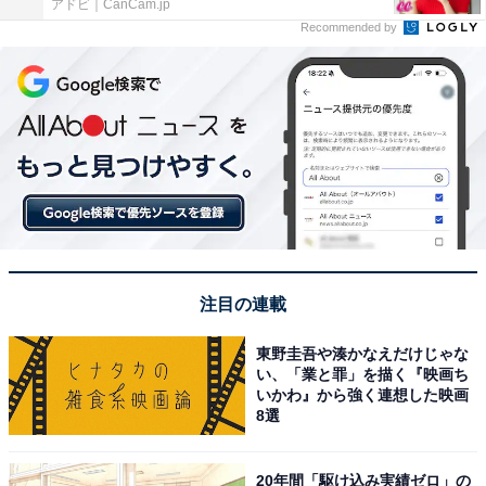
アドビ｜CanCam.jp
Recommended by
注目の連載
東野圭吾や湊かなえだけじゃな
い、「業と罪」を描く『映画ち
いかわ』から強く連想した映画
8選
20年間「駆け込み実績ゼロ」の