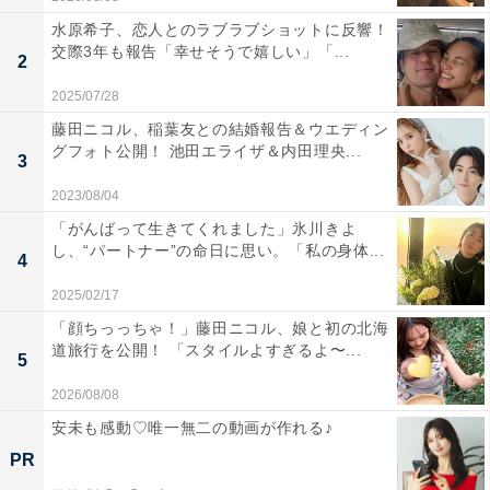
水原希子、恋人とのラブラブショットに反響！
交際3年も報告「幸せそうで嬉しい」「...
2
2025/07/28
藤田ニコル、稲葉友との結婚報告＆ウエディン
グフォト公開！ 池田エライザ＆内田理央...
3
2023/08/04
「がんばって生きてくれました」氷川きよ
し、“パートナー”の命日に思い。「私の身体...
4
2025/02/17
「顔ちっっちゃ！」藤田ニコル、娘と初の北海
道旅行を公開！ 「スタイルよすぎるよ〜...
5
2026/08/08
安未も感動♡唯一無二の動画が作れる♪
PR