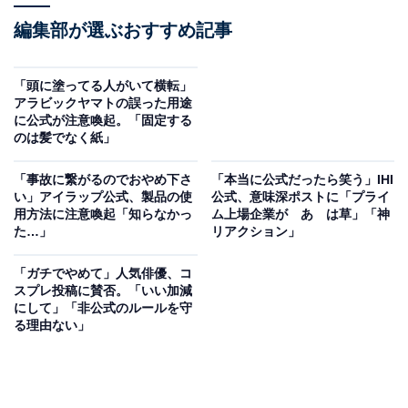
編集部が選ぶおすすめ記事
「頭に塗ってる人がいて横転」
アラビックヤマトの誤った用途
に公式が注意喚起。「固定する
のは髪でなく紙」
「事故に繋がるのでおやめ下さ
「本当に公式だったら笑う」IHI
い」アイラップ公式、製品の使
公式、意味深ポストに「プライ
用方法に注意喚起「知らなかっ
ム上場企業が あ は草」「神
た…」
リアクション」
「ガチでやめて」人気俳優、コ
スプレ投稿に賛否。「いい加減
にして」「非公式のルールを守
る理由ない」