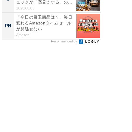
ュックが「高見えする」の...
ュックが
2026/08/03
2026/08/0
「今日の目玉商品は？」毎日
すべて
変わるAmazonタイムセール
るその
PR
PR
が見逃せない
Amazon
COCO VIL
Recommended by