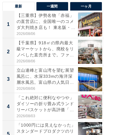
最新
一週間
一ヶ月
【三重県】伊勢名物「赤福」
【兵庫
の直営店に、全国唯一のコメ
ーメン
1
1
ダ大判焼き店も！ 東名阪・
再現した
伊...
道...
2026/08/06
2026/08/0
【千葉県】918㎡の県内最大
ステラ
級マーケットから、廃校をリ
詰め放題
2
2
ノベした直売所まで。ファ
00円で「
ー...
2026/08/06
2026/08/0
立山連峰と富山湾を望む展望
「面白
風呂に、水深333mの海洋深
入〜」
3
3
層水風呂。富山県の人気日
プラン
帰...
題。“さま
2026/08/06
2026/08/0
「これ絶対に便利なやつや」
「これ
ダイソーの折り畳み式ランド
ダイソ
4
4
リーバスケットが高評価「使
リーバ
わ...
わ...
2026/08/03
2026/08/0
「1000円には見えなかった」
「100
スタンダードプロダクツのリ
スタン
5
5