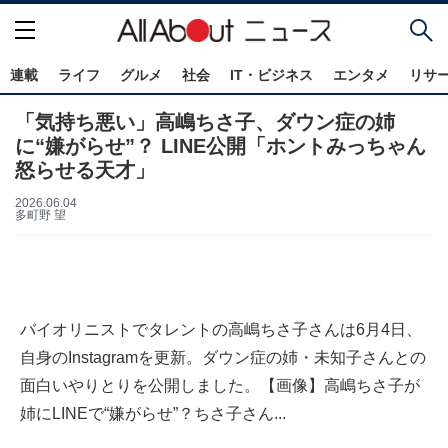
連載
ライフ
グルメ
社会
IT・ビジネス
エンタメ
リサ
「気持ち悪い」高嶋ちさ子、ダウン症の姉
に“嫌がらせ”？ LINE公開「ホントみっちゃん
怒らせる天才」
2026.06.04
多町野 望
バイオリニストでタレントの高嶋ちさ子さんは6月4日、
自身のInstagramを更新。ダウン症の姉・未知子さんとの
面白いやりとりを公開しました。【画像】高嶋ちさ子が
姉にLINEで“嫌がらせ”？ちさ子さん...