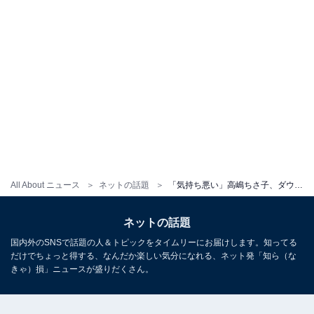
All About ニュース
ネットの話題
「気持ち悪い」高嶋ちさ子、ダウン症の姉に“嫌がらせ”？ LINE公開「ホントみっちゃん怒らせる天才」
ネットの話題
国内外のSNSで話題の人＆トピックをタイムリーにお届けします。知ってる
だけでちょっと得する、なんだか楽しい気分になれる、ネット発「知ら（な
きゃ）損」ニュースが盛りだくさん。