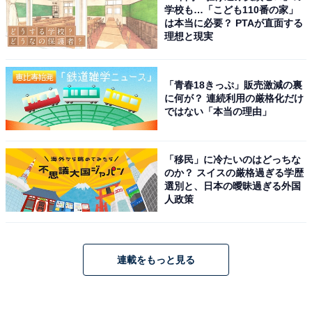
学校も…「こども110番の家」
は本当に必要？ PTAが直面する
理想と現実
「青春18きっぷ」販売激減の裏
に何が？ 連続利用の厳格化だけ
ではない「本当の理由」
「移民」に冷たいのはどっちな
のか？ スイスの厳格過ぎる学歴
選別と、日本の曖昧過ぎる外国
人政策
連載をもっと見る