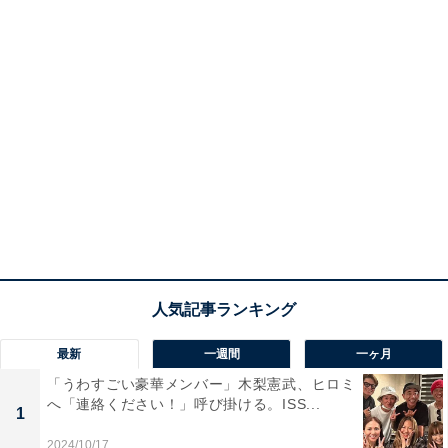
最新
一週間
一ヶ月
「うわすごい豪華メンバー」木梨憲武、ヒロミ
へ「連絡ください！」呼び掛ける。ISS...
1
2024/10/17