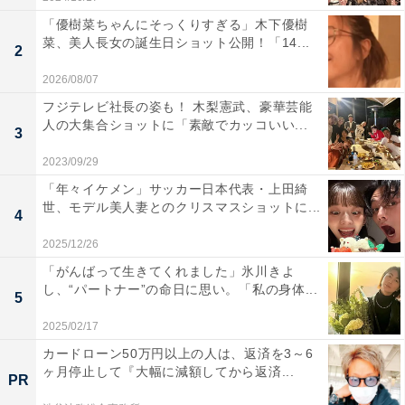
「優樹菜ちゃんにそっくりすぎる」木下優樹
菜、美人長女の誕生日ショット公開！「14...
2
2026/08/07
フジテレビ社長の姿も！ 木梨憲武、豪華芸能
人の大集合ショットに「素敵でカッコいい...
3
2023/09/29
「年々イケメン」サッカー日本代表・上田綺
世、モデル美人妻とのクリスマスショットに...
4
2025/12/26
「がんばって生きてくれました」氷川きよ
し、“パートナー”の命日に思い。「私の身体...
5
2025/02/17
カードローン50万円以上の人は、返済を3～6
ヶ月停止して『大幅に減額してから返済...
PR