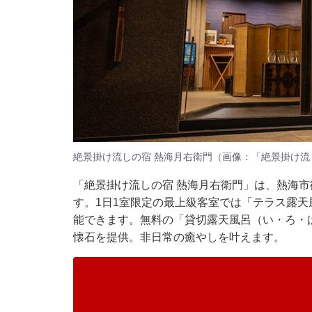
絶景掛け流しの宿 熱海月右衛門（画像：「絶景掛け流
「絶景掛け流しの宿 熱海月右衛門」は、熱海
す。1日1室限定の最上級客室では「テラス露
能できます。無料の「貸切露天風呂（い・ろ・
懐石を提供。非日常の癒やしを叶えます。