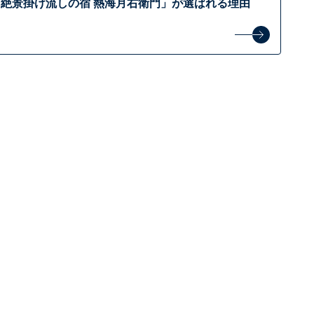
絶景掛け流しの宿 熱海月右衛門」が選ばれる理由