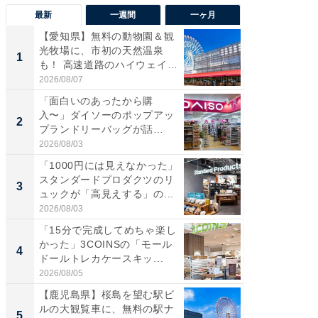
最新
一週間
一ヶ月
【愛知県】無料の動物園＆観
【兵庫
光牧場に、市初の天然温泉
ーメン
1
1
も！ 高速道路のハイウェイオ
再現した
ア...
道...
2026/08/07
2026/08/0
「面白いのあったから購
【三重
入〜」ダイソーのポップアッ
の直営
2
2
プランドリーバッグが話
ダ大判焼
題。“さま...
伊...
2026/08/03
2026/08/0
「1000円には見えなかった」
【千葉県
スタンダードプロダクツのリ
級マー
3
3
ュックが「高見えする」の...
ノベし
ー...
2026/08/03
2026/08/0
「15分で完成してめちゃ楽し
「100
かった」3COINSの「モール
スタン
4
4
ドールトレカケースキッ...
ュックが
2026/08/05
2026/08/0
【鹿児島県】桜島を望む駅ビ
立山連
ルの大観覧車に、無料の駅ナ
風呂に、
5
5