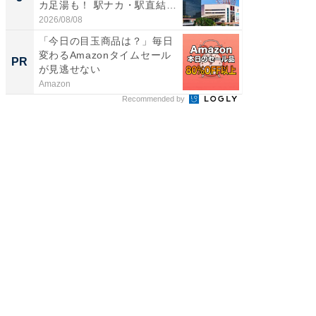
カ足湯も！ 駅ナカ・駅直結
層水風
ス...
帰...
2026/08/08
2026/08/0
「今日の目玉商品は？」毎日
官民37
変わるAmazonタイムセール
産業
PR
PR
が見逃せない
Amazon
Blue Lab
Recommended by