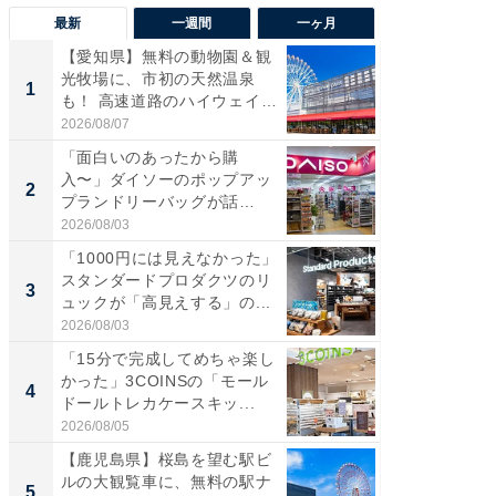
最新
一週間
一ヶ月
【愛知県】無料の動物園＆観
【兵庫
光牧場に、市初の天然温泉
ーメン
1
1
も！ 高速道路のハイウェイオ
再現した
ア...
道...
2026/08/07
2026/08/0
「面白いのあったから購
【三重
入〜」ダイソーのポップアッ
の直営
2
2
プランドリーバッグが話
ダ大判焼
題。“さま...
伊...
2026/08/03
2026/08/0
「1000円には見えなかった」
【千葉県
スタンダードプロダクツのリ
級マー
3
3
ュックが「高見えする」の...
ノベし
ー...
2026/08/03
2026/08/0
「15分で完成してめちゃ楽し
「100
かった」3COINSの「モール
スタン
4
4
ドールトレカケースキッ...
ュックが
2026/08/05
2026/08/0
【鹿児島県】桜島を望む駅ビ
立山連
ルの大観覧車に、無料の駅ナ
風呂に、
5
5