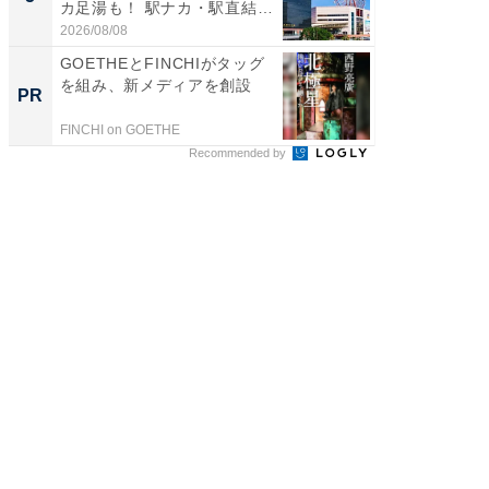
カ足湯も！ 駅ナカ・駅直結
層水風
ス...
帰...
2026/08/08
2026/08/0
GOETHEとFINCHIがタッグ
【西野
を組み、新メディアを創設
刊『北
PR
PR
くか』
FINCHI on GOETHE
FINCHI o
Recommended by