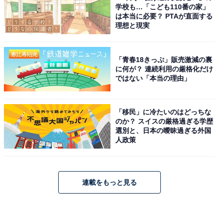
学校も…「こども110番の家」
は本当に必要？ PTAが直面する
理想と現実
「青春18きっぷ」販売激減の裏
に何が？ 連続利用の厳格化だけ
ではない「本当の理由」
「移民」に冷たいのはどっちな
のか？ スイスの厳格過ぎる学歴
選別と、日本の曖昧過ぎる外国
人政策
連載をもっと見る