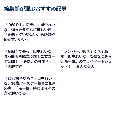
編集部が選ぶおすすめ記事
「心配です。切実に」田中れい
な、偏った食生活に厳しい声
「細菌えぐいやばいから絶対や
めた方がいい」
「足細くて長っ」田中れいな、
「メンバーがめちゃくちゃ豪
真っ白美脚際立つ超ミニ丈コー
華」田中れいな、安倍なつみら
デ公開！ 「異次元の可愛さ」
元モー娘。のプライベートショ
「美脚すぎ」
ット！ 「みんな美人」
「20代前半やろ？」田中れい
な、36歳バースデー報告に驚き
の声！「モー娘。時代より今の
方が輝いてる」