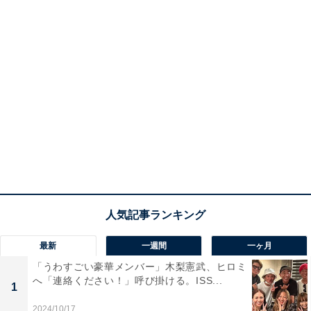
最新
一週間
一ヶ月
「うわすごい豪華メンバー」木梨憲武、ヒロミ
へ「連絡ください！」呼び掛ける。ISS...
1
2024/10/17