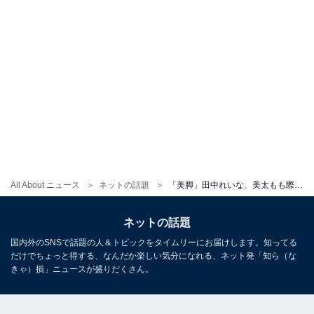
All About ニュース
ネットの話題
「美脚」田中れいな、美太もも際立つ姿に「街の中でもひときわ可愛い綺麗オーラある」「大人のお姉さん」
ネットの話題
国内外のSNSで話題の人＆トピックをタイムリーにお届けします。知ってる
だけでちょっと得する、なんだか楽しい気分になれる、ネット発「知ら（な
きゃ）損」ニュースが盛りだくさん。