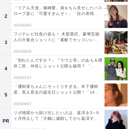
「リアル天使」篠崎愛、肩をちら見せしたバス
ローブ姿に「可愛すぎんぞ～」「目の表情...
2
2023/03/03
フジテレビ社長の姿も！ 木梨憲武、豪華芸能
人の大集合ショットに「素敵でカッコいい...
3
2023/09/29
「別れたんですか？」『ラヴ上等』のあも＆櫻
井二世、仲良しショット公開も破局？ 「...
4
2026/01/22
「優樹菜ちゃんにそっくりすぎる」木下優樹
菜、美人長女の誕生日ショット公開！「14...
5
2026/08/07
リボ地獄から抜け出したい人は、返済を3～6
ヶ月停止して『大幅に減額してから返済す...
PR