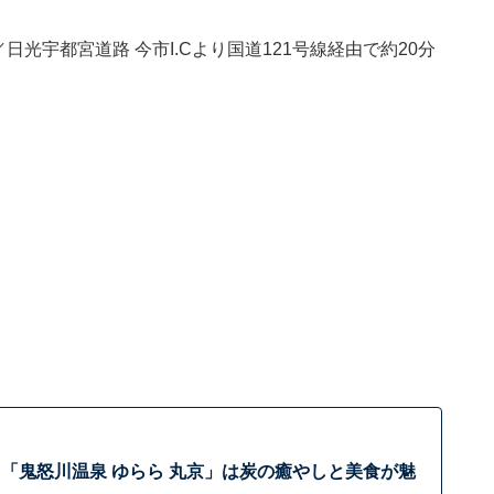
光宇都宮道路 今市I.Cより国道121号線経由で約20分
「鬼怒川温泉 ゆらら 丸京」は炭の癒やしと美食が魅