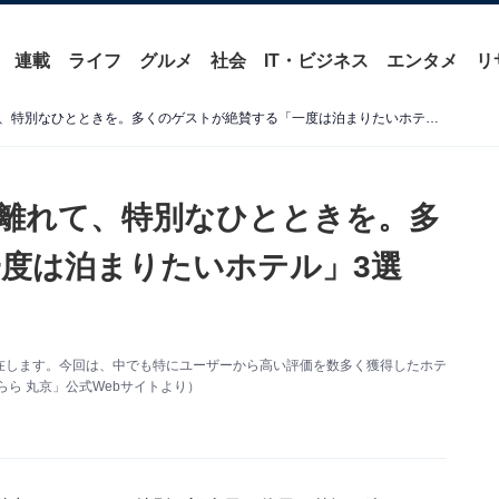
連載
ライフ
グルメ
社会
IT・ビジネス
エンタメ
リ
【栃木県の温泉地】日常を離れて、特別なひとときを。多くのゲストが絶賛する「一度は泊まりたいホテル」3選【鬼怒川温泉・塩原温泉】
離れて、特別なひとときを。多
度は泊まりたいホテル」3選
在します。今回は、中でも特にユーザーから高い評価を数多く獲得したホテ
ら 丸京」公式Webサイトより）