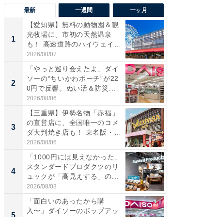
最新
一週間
一ヶ月
【愛知県】無料の動物園＆観
【兵庫
光牧場に、市初の天然温泉
ーメン
1
1
も！ 高速道路のハイウェイオ
再現した
ア...
道...
2026/08/07
2026/08/0
「やっと巡り会えたよ」ダイ
【三重
ソーの“ちいかわポーチ”が22
の直営
2
2
0円で反響。ぬい活＆防災...
ダ大判焼
伊...
2026/08/06
2026/08/0
【三重県】伊勢名物「赤福」
【千葉県
の直営店に、全国唯一のコメ
級マー
3
3
ダ大判焼き店も！ 東名阪・
ノベし
伊...
ー...
2026/08/06
2026/08/0
「1000円には見えなかった」
ステラ
スタンダードプロダクツのリ
詰め放題
4
4
ュックが「高見えする」の...
00円で「
2026/08/03
2026/08/0
「面白いのあったから購
立山連
入〜」ダイソーのポップアッ
風呂に、
5
5