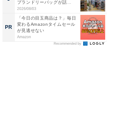
プランドリーバッグが話
層水風
題。“さま...
帰...
2026/08/03
2026/08/0
「今日の目玉商品は？」毎日
【銀座】
変わるAmazonタイムセール
の贅沢
PR
PR
が見逃せない
Amazon
ReFa GIN
Recommended by