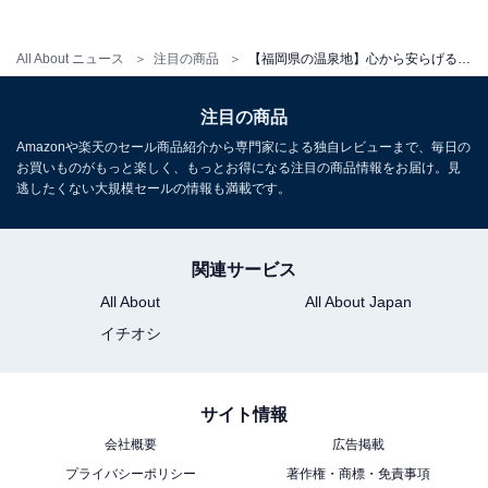
アクセス
All About ニュース
注目の商品
【福岡県の温泉地】心から安らげる至福の滞在。好評が相次ぐ「一度は泊まりたいホテル」3選【二日市温泉・原鶴温泉】
所在地：福岡県朝倉市杷木久喜宮1890
注目の商品
交通手段：杷木ICより約5分／朝倉ICより約10分／原鶴
Amazonや楽天のセール商品紹介から専門家による独自レビューまで、毎日の
温泉下車後、徒歩約7分／JR筑後吉井駅よりお車で約10
お買いものがもっと楽しく、もっとお得になる注目の商品情報をお届け。見
分
逃したくない大規模セールの情報も満載です。
料金
関連サービス
大人1名（参考価格）：公式Webサイトをご確認くださ
All About
All About Japan
い
イチオシ
※料金は公式Webサイト参考価格
※プラン・部屋により価格は変動します
サイト情報
チェックイン・チェックアウト
会社概要
広告掲載
プライバシーポリシー
著作権・商標・免責事項
チェックイン：15:00（最終チェックイン：19:30）