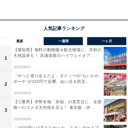
アクセス
所在地：福岡県筑紫野市湯町1-20-1
交通手段：JR二日市駅より車で約5分／西鉄二日市駅よ
り車で約8分
最新
一週間
一ヶ月
【愛知県】無料の動物園＆観光牧場に、市初の
料金
天然温泉も！ 高速道路のハイウェイオア...
1
大人1名（参考価格）：公式Webサイトをご確認くださ
2026/08/07
い円
「やっと巡り会えたよ」ダイソーの“ちいかわ
※料金は公式Webサイト参考価格
ポーチ”が220円で反響。ぬい活＆防災...
2
※プラン・部屋により価格は変動します
2026/08/06
チェックイン・チェックアウト
【三重県】伊勢名物「赤福」の直営店に、全国
唯一のコメダ大判焼き店も！ 東名阪・伊...
3
チェックイン：15:00
2026/08/06
チェックアウト：11:00
「1000円には見えなかった」スタンダードプ