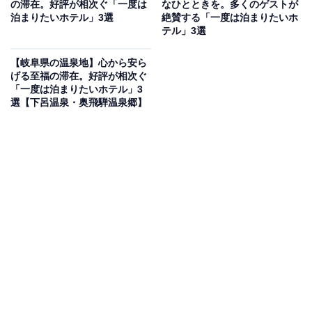
の滞在。好評が相次ぐ「一度は
なひとときを。多くのゲストが
二日市温泉の「二日市温泉 大丸別荘」は、創業160年余
泊まりたいホテル」3選
絶賛する「一度は泊まりたいホ
テル」3選
りの歴史を誇る老舗旅館です。広大な日本庭園に囲まれ
た館内には、数寄屋造りの「大正亭」や「昭和亭」「平
【岐阜県の温泉地】心から安ら
安亭」の客室があります。温泉は、万葉の時代から湧き
げる至福の滞在。好評が相次ぐ
「一度は泊まりたいホテル」3
出る名湯を広々とした大浴場「次田の湯」で堪能できま
選【下呂温泉・奥飛騨温泉郷】
す。食事は、旬の味覚を贅沢に盛り込んだ繊細な会席料
理が味わえます。
楽天トラベルでホテルを見る