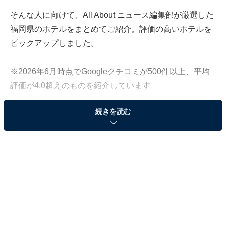
そんな人に向けて、All About ニュース編集部が厳選した
福岡県のホテルをまとめてご紹介。評価の高いホテルを
ピックアップしました。
※2026年6月時点でGoogleクチコミが500件以上、平均
評価が4.0超えのものを紹介しています
続きを読む
この記事の執筆者：
All About ニュース お買
いもの部
Amazonのセール商品から売れ筋ランキングまで、毎日のお買いも
のがもっと楽しく、もっとお得になる情報をお届け。編集部員によ
る独自レビューなど、ここでしか手に入らない情報も満載です。
...続きを読む
※本記事で紹介している商品の購入やサービスの利用により、売上の一部が
オールアバウトに還元されることがあります。