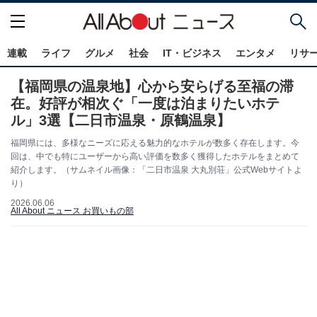
連載
ライフ
グルメ
社会
IT・ビジネス
エンタメ
リサ
【福岡県の温泉地】心から安らげる至福の滞
在。好評が相次ぐ「一度は泊まりたいホテ
ル」3選【二日市温泉・原鶴温泉】
福岡県には、多様なニーズに応える魅力的なホテルが数多く存在します。今
回は、中でも特にユーザーから高い評価を数多く獲得したホテルをまとめて
紹介します。（サムネイル画像：「二日市温泉 大丸別荘」公式Webサイトよ
り）
2026.06.06
All About ニュース お買いもの部