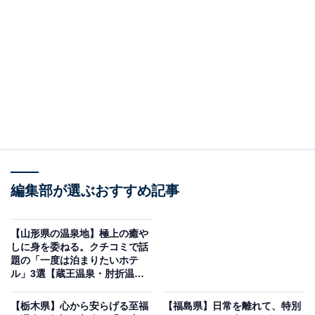
「二日市温泉 大丸別荘」は歴史ある広大な日本庭
園と名湯「次田の湯」を堪能できる老舗旅館
編集部が選ぶおすすめ記事
【山形県の温泉地】極上の癒や
しに身を委ねる。クチコミで話
題の「一度は泊まりたいホテ
ル」3選【蔵王温泉・肘折温
泉・銀山温泉】
二日市温泉 大丸別荘（画像：「二日市温泉 大丸別荘」公式Webサイトよ
り）
【栃木県】心から安らげる至福
【福島県】日常を離れて、特別