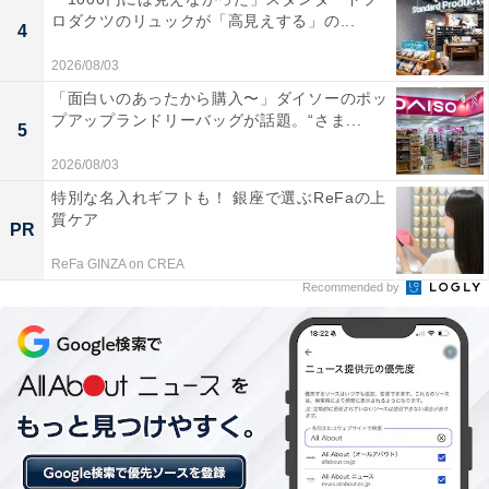
※プランにより時間が異なる可能性があります
ロダクツのリュックが「高見えする」の...
4
あわせて読みたい
2026/08/03
【二日市温泉の人気ホテル】「二日市温泉 大
「面白いのあったから購入〜」ダイソーのポッ
丸別荘」は歴史ある広大な日本庭園と名湯
プアップランドリーバッグが話題。“さま...
5
「次田の湯」を堪能できる老舗旅館
2026/08/03
特別な名入れギフトも！ 銀座で選ぶReFaの上
質ケア
PR
ReFa GINZA on CREA
Recommended by