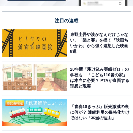
「原鶴温泉 旅館 佐藤荘」は独自の源泉かけ流し
注目の連載
『真心の湯』を堪能できる宿
東野圭吾や湊かなえだけじゃな
い、「業と罪」を描く『映画ち
いかわ』から強く連想した映画
8選
20年間「駆け込み実績ゼロ」の
学校も…「こども110番の家」
は本当に必要？ PTAが直面する
理想と現実
「青春18きっぷ」販売激減の裏
に何が？ 連続利用の厳格化だけ
ではない「本当の理由」