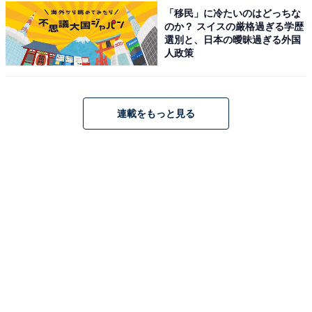
原鶴温泉 旅館 佐藤荘（画像：「原鶴温泉 旅館 佐藤荘」公式Webサイトよ
「移民」に冷たいのはどっちな
り）
のか？ スイスの厳格過ぎる学歴
選別と、日本の曖昧過ぎる外国
原鶴温泉の「原鶴温泉 旅館 佐藤荘」は、2層の断層の割
人政策
れ目から湧き出す独自の源泉かけ流し『真心の湯』が自
慢の静かな湯宿です。リニューアルした特別室にはアル
カリイオン泉の内風呂が備わっています。お食事は、旬
連載をもっと見る
の食材を惜しみなく取り入れ、山海の幸をふんだんに使
った四季折々の和会席料理を堪能できます。
楽天トラベルでホテルを見る