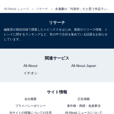
長年に渡ってテレビ局でバラエティー番組、情報番組などを制作。
All About ニュース
リサーチ
永瀬廉の「代表作」だと思う作品ランキング！ 『弱虫ペダル』を僅差で抑えた1位は？
その後、フリーランスの編集・ライターに転身。芸能情報に精通
し、週刊誌、ネットニュースでテレビや芸能人に関するコラムなど
...続きを読む
リサーチ
を執筆。編集プロダクション「ゆるま」を立ち上げる。
編集部が独自目線で調査したトピックスをはじめ、最新のリリース情報、ト
レンドに関するランキングなど、世の中で注目を集めている話題をお知らせ
10位までの全ランキング結果を見
しています。
次ページ
る
関連サービス
All About
All About Japan
イチオシ
サイト情報
会社概要
広告掲載
プライバシーポリシー
著作権・商標・免責事項
当サイトの情報についての注意
All About ニュースについて