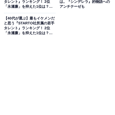
タレント』ランキング！ 2位
は。『シンデレラ』的物語への
新人俳優賞を受賞。ブレークのキッカケとなった作品
「永瀬廉」を抑えた1位は？
アンチテーゼも
【2026年調査】
で、いまでも多くの人に愛されています。
【40代が選ぶ】最もイケメンだ
と思う『STARTO社所属の若手
回答者からは、「原作が好きで見事に演じていて良かっ
タレント』ランキング！ 2位
「永瀬廉」を抑えた1位は？
たから」（30代男性／北海道）、「青春映画らしい熱さ
【2026年調査】
や努力する姿が印象的で、永瀬廉のさわやかさと主人公
の成長物語がぴったり合っていた」（20代女性／福井
県）、「セクシーさやイケメンさを封印してるのに、一
番アツくてかっこよかった」（30代女性／香川県）など
の意見が寄せられました。
『弱虫ペダル』に関する商品をAmazonで見る