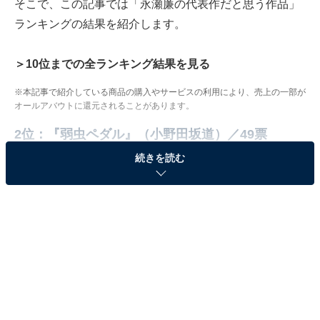
そこで、この記事では「永瀬廉の代表作だと思う作品」
ランキングの結果を紹介します。
＞10位までの全ランキング結果を見る
※本記事で紹介している商品の購入やサービスの利用により、売上の一部が
オールアバウトに還元されることがあります。
2位：『弱虫ペダル』（小野田坂道）／49票
続きを読む
／
㊗第44回
#日本アカデミー賞
✨新人賞（男優）受賞✨
＼
映画『
#弱虫ペダル
』で
主人公、小野田坂道役を演じた
#永瀬廉
さんが