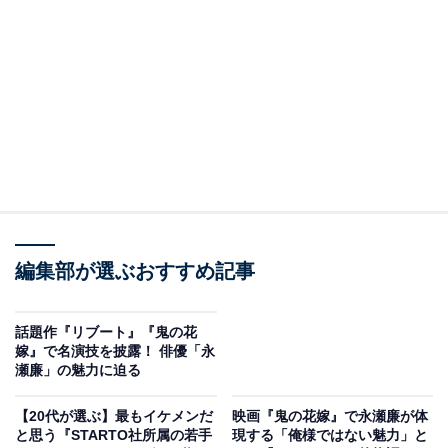
新人賞（男優）を受賞しました❗️
おめでとうございます👏
https://t.co/Oid9B8oc9e
pic.twitter.com/MyWaA5kF4H
— 映画『弱虫ペダル』公式（Blu-ray&DVD好評発売
中！） (@yowapeda_eiga)
January 27, 2021
2位は、2020年に公開された映画『弱虫ペダル』でし
た。人気コミックを原作とした作品で、永瀬さんは主人
公・小野田坂道を担当しています。
編集部が選ぶおすすめ記事
自転車競技部が舞台の青春スポーツ映画で、永瀬さんは
前髪パッツン＆丸メガネで坂道を熱演。イケメンオーラ
話題作『リブート』『鬼の花
嫁』で名演技を披露！ 俳優「永
を封印して臨んだ作品となり、人気キャラクターを自然
瀬廉」の魅力に迫る
体の演技で見せています。
【20代が選ぶ】最もイケメンだ
映画『鬼の花嫁』で永瀬廉が体
と思う『STARTO社所属の若手
現する「俺様ではない魅力」と
永瀬さんは、演技が認められ第44回日本アカデミー賞で