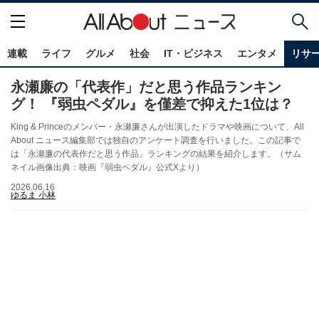
連載
ライフ
グルメ
社会
IT・ビジネス
エンタメ
リサ
永瀬廉の「代表作」だと思う作品ランキン
グ！ 『弱虫ペダル』を僅差で抑えた1位は？
King & Princeのメンバー・永瀬廉さんが出演したドラマや映画について、All
About ニュース編集部では独自のアンケート調査を行いました。この記事で
は「永瀬廉の代表作だと思う作品」ランキングの結果を紹介します。（サム
ネイル画像出典：映画『弱虫ペダル』公式Xより）
2026.06.16
ゆるま 小林