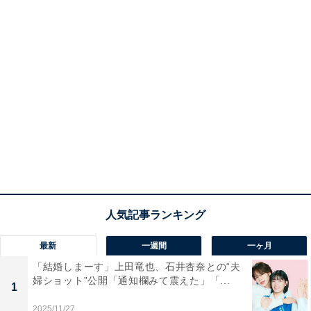
最新
一週間
一ヶ月
「結婚しまーす」上田竜也、石井杏奈との“夫
婦ショット”公開「通知欄みて震えた」「...
1
2025/11/27