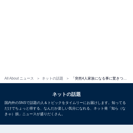
All About ニュース
ネットの話題
「突然4人家族になる事に驚きつつ」人気グラドル、第1子＆第2子を妊娠！ 「凄い！双子ちゃん！」
ネットの話題
国内外のSNSで話題の人＆トピックをタイムリーにお届けします。知ってる
だけでちょっと得する、なんだか楽しい気分になれる、ネット発「知ら（な
きゃ）損」ニュースが盛りだくさん。