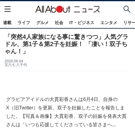
連載
ライフ
グルメ
社会
IT・ビジネス
エンタメ
リサ
「突然4人家族になる事に驚きつつ」人気グラ
ドル、第1子＆第2子を妊娠！ 「凄い！双子ち
ゃん！」
2026.06.04
五六七 八千代
グラビアアイドルの大貫彩香さんは6月4日、自身の
X（旧Twitter）を更新。双子を妊娠したことを報告しま
した。【写真＆画像】大貫彩香、双子の妊娠を発表大貫
さんは「いつも応援してくださっている皆さまへ...