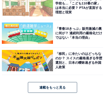
学校も…「こども110番の家」
は本当に必要？ PTAが直面する
理想と現実
「青春18きっぷ」販売激減の裏
に何が？ 連続利用の厳格化だけ
ではない「本当の理由」
「移民」に冷たいのはどっちな
のか？ スイスの厳格過ぎる学歴
選別と、日本の曖昧過ぎる外国
人政策
連載をもっと見る