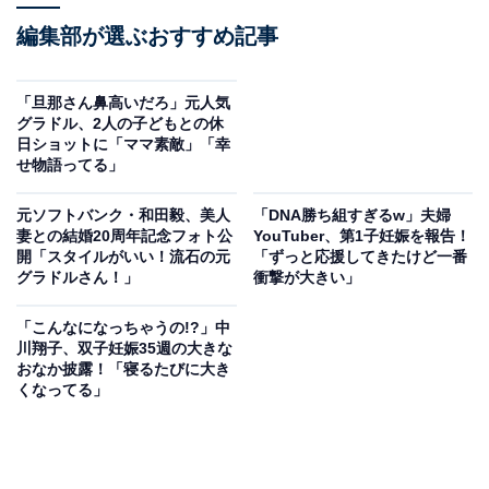
編集部が選ぶおすすめ記事
「旦那さん鼻高いだろ」元人気
グラドル、2人の子どもとの休
日ショットに「ママ素敵」「幸
せ物語ってる」
元ソフトバンク・和田毅、美人
「DNA勝ち組すぎるw」夫婦
妻との結婚20周年記念フォト公
YouTuber、第1子妊娠を報告！
開「スタイルがいい！流石の元
「ずっと応援してきたけど一番
グラドルさん！」
衝撃が大きい」
「こんなになっちゃうの!?」中
川翔子、双子妊娠35週の大きな
おなか披露！「寝るたびに大き
くなってる」