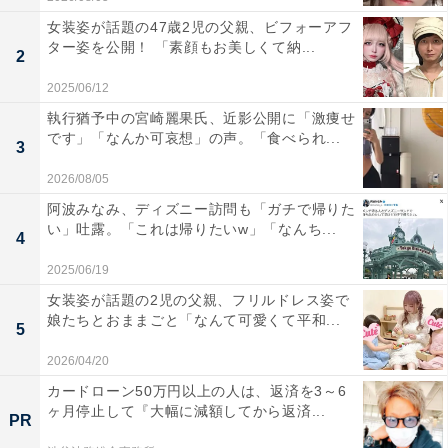
女装姿が話題の47歳2児の父親、ビフォーアフ
ター姿を公開！ 「素顔もお美しくて納...
2
2025/06/12
執行猶予中の宮崎麗果氏、近影公開に「激痩せ
です」「なんか可哀想」の声。「食べられ...
3
2026/08/05
阿波みなみ、ディズニー訪問も「ガチで帰りた
い」吐露。「これは帰りたいw」「なんち...
4
2025/06/19
女装姿が話題の2児の父親、フリルドレス姿で
娘たちとおままごと「なんて可愛くて平和...
5
2026/04/20
カードローン50万円以上の人は、返済を3～6
ヶ月停止して『大幅に減額してから返済...
PR