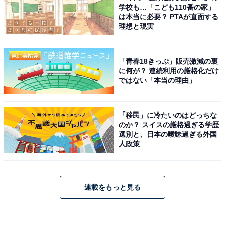
学校も…「こども110番の家」
は本当に必要？ PTAが直面する
理想と現実
「青春18きっぷ」販売激減の裏
に何が？ 連続利用の厳格化だけ
ではない「本当の理由」
「移民」に冷たいのはどっちな
のか？ スイスの厳格過ぎる学歴
選別と、日本の曖昧過ぎる外国
人政策
連載をもっと見る