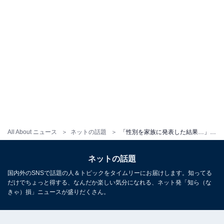
All About ニュース
ネットの話題
「性別を家族に発表した結果…」元モー娘。新垣里沙、第1子の性別発表「愛が溢れている」「本当に素敵な旦那様」
ネットの話題
国内外のSNSで話題の人＆トピックをタイムリーにお届けします。知ってる
だけでちょっと得する、なんだか楽しい気分になれる、ネット発「知ら（な
きゃ）損」ニュースが盛りだくさん。