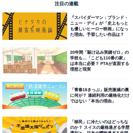
注目の連載
『スパイダーマン：ブランド・
ニュー・デイ』が「史上もっと
も優しいヒーロー映画」になっ
た理由。予習したい作品は？
20年間「駆け込み実績ゼロ」の
学校も…「こども110番の家」
は本当に必要？ PTAが直面する
【今日チェックしたい】コムテックの人気商品5選
理想と現実
コムテック「ZDR018」
「青春18きっぷ」販売激減の裏
に何が？ 連続利用の厳格化だけ
ではない「本当の理由」
「移民」に冷たいのはどっちな
のか？ スイスの厳格過ぎる学歴
コムテック ドライブレコーダー ZDR018 前後2カメラ コ
選別と、日本の曖昧過ぎる外国