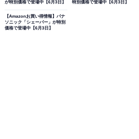
が特別価格で登場中【6月3日】
特別価格で登場中【6月3日】
ZDR036 前後370万画素 WQHD ドップラーセンサーによ
る駐車監視動体検知機能 GPS搭載 後続車両接近お知らせ
機能 安全運転支援機能搭載 高速起動 [出張取付サービス
【Amazonお買い得情報】パナ
対応]
ソニック「シェーバー」が特別
価格で登場中【6月3日】
Amazonで見る
コムテックのドライブレコーダー「ZDR036」は現在
12％オフの特別価格・税込4万1000円で販売中です。
この商品のおすすめポイントは？
前後370万画素のWQHD高画質
で、昼夜を問わず周囲の
状況を鮮明に記録できる前後2カメラモデル。
ドップラ
ーセンサーによる駐車監視動体検知
を搭載し、駐車中の
愛車もしっかり見守ります！
後続車の接近をお知らせする安全運転支援機能や、エン