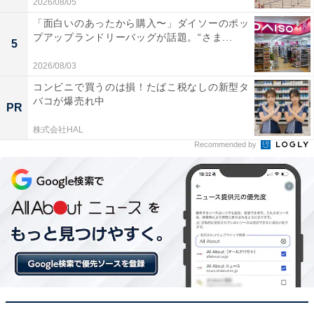
2026/08/05
「面白いのあったから購入〜」ダイソーのポッ
プアップランドリーバッグが話題。“さま...
本体の起動がスピーディーなのでエンジン始動後す
5
ぐに発進できて便利です
2026/08/03
コンビニで買うのは損！たばこ税なしの新型タ
バコが爆売れ中
PR
画質にこだわりたい人や駐車中の防犯対策を万全にした
株式会社HAL
い人には、おすすめの商品といえそうです。
Recommended by
あわせて読みたい
【Amazonお買い得情報】コムテック「GPS
レシーバー」が特別価格で登場中【6月3日】