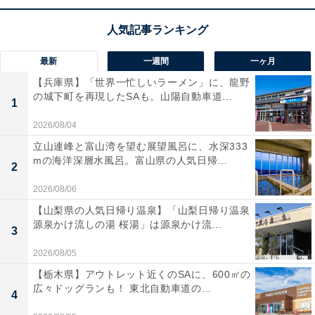
ジン始動後にすぐ録画が始まる
高速起動
も備わってお
り、毎日の運転に圧倒的な安心感をもたらしてくれます
ね。
最新
一週間
一ヶ月
コムテックのドライブレコーダー「ZDR036」の口コ
【兵庫県】「世界一忙しいラーメン」に、龍野
の城下町を再現したSAも。山陽自動車道...
ミは？
1
2026/08/04
コムテックのドライブレコーダー「ZDR036」には以下
立山連峰と富山湾を望む展望風呂に、水深333
のような口コミが寄せられています。
mの海洋深層水風呂。富山県の人気日帰...
2
前後の映像が非常にクリアで夜間でも周囲の状況が
2026/08/06
ハッキリ映り安心です
【山梨県の人気日帰り温泉】「山梨日帰り温泉
源泉かけ流しの湯 桜湯」は源泉かけ流...
3
2026/08/05
ドップラーセンサーのおかげで駐車中の無駄な録画
【栃木県】アウトレット近くのSAに、600㎡の
広々ドッグランも！ 東北自動車道の...
が減りとても信頼できます
4