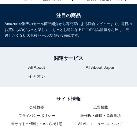
コムテック「ZDR038」
注目の商品
Amazonや楽天のセール商品紹介から専門家による独自レビューまで、毎日の
お買いものがもっと楽しく、もっとお得になる注目の商品情報をお届け。見
逃したくない大規模セールの情報も満載です。
関連サービス
コムテック 車用 ドライブレコーダー搭載電子ルームミラ
All About
All About Japan
ー 前後2カメラ ZDR038 デジタルインナーミラー機能搭
イチオシ
載 前後200万画素 FullHD GPS搭載 後続車両接近お知ら
せ 安全運転支援機能搭載 常時録画 衝撃録画 高速起動 [出
張取付サービス対応]
サイト情報
Amazonで見る
会社概要
広告掲載
プライバシーポリシー
著作権・商標・免責事項
コムテック「ZERO 109C」
当サイトの情報についての注意
All About ニュースについて