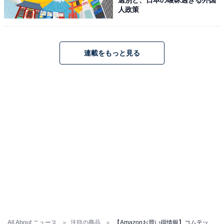
ンパクト 前後200万画素 Full HD GPS搭載
人政策
32GBmicroSDカード付属 後続車両接近お知らせ機能搭載
駐車監視機能 高速起動 3年保証
Amazonで見る
連載をもっと見る
コムテック「ZDR055」
コムテック ドライブレコーダー ZDR055 STARVIS 2搭載
で夜間撮影性能向上 前後2カメラ 前後200万画素 FullHD
GPS/後続車両接近お知らせ機能/運転支援機能搭載 日本製
3年保証 常時録画 衝撃録画 駐車監視 高速起動 液晶 [出張
取付サービス対応]
Amazonで見る
All About ニュース
注目の商品
【Amazonお買い得情報】コムテック「ドライブレコーダー」が特別価格で登場中【6月5日】