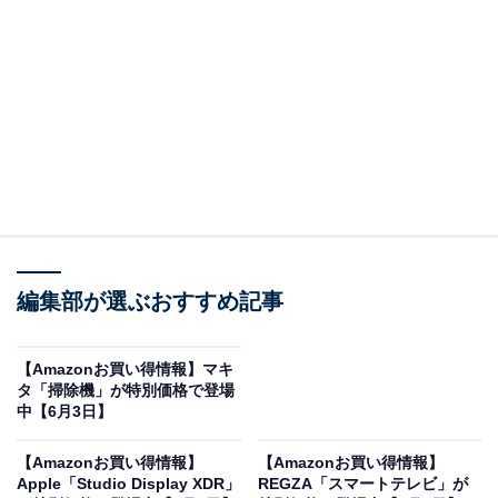
※以下のセール情報は6月5日20時現在のものです。値段
の変更、売り切れの場合もあります。
※本記事で紹介している商品の購入やサービスの利用により、売上の一部が
オールアバウトに還元されることがあります。
コムテックの「ドライブレコーダー」が限定価格
編集部が選ぶおすすめ記事
に！ 12％オフで登場
【Amazonお買い得情報】マキ
タ「掃除機」が特別価格で登場
中【6月3日】
【Amazonお買い得情報】
【Amazonお買い得情報】
Apple「Studio Display XDR」
REGZA「スマートテレビ」が
コムテック 車用 前後2カメラ ドライブレコーダー