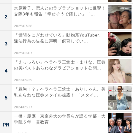
水原希子、恋人とのラブラブショットに反響！
交際3年も報告「幸せそうで嬉しい」「...
2
2025/07/28
「世間をにぎわせている」動物系YouTuber、
違法行為の告発に声明「飼育してい...
3
2025/02/07
「えっっろい」ヘラヘラ三銃士・まりな、圧巻
の美バストあらわなグラビアショット公開...
4
2023/09/29
「豊胸！？」ヘラヘラ三銃士・ありしゃん、美
乳あらわな圧巻スタイル披露！ 「スタイ...
5
2024/05/17
一橋・慶應・東京外大の学長らが語る学部・大
学院５年一貫教育
PR