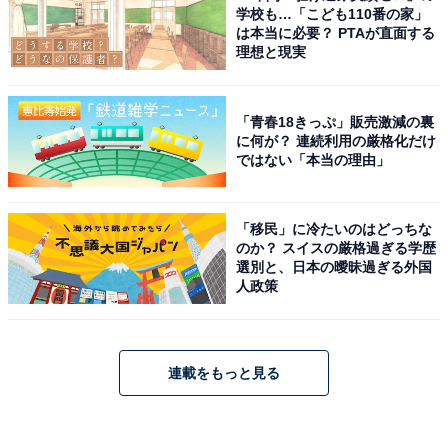
学校も…「こども110番の家」
は本当に必要？ PTAが直面する
理想と現実
「青春18きっぷ」販売激減の裏
に何が？ 連続利用の厳格化だけ
ではない「本当の理由」
「移民」に冷たいのはどっちな
のか？ スイスの厳格過ぎる学歴
選別と、日本の曖昧過ぎる外国
人政策
連載をもっと見る