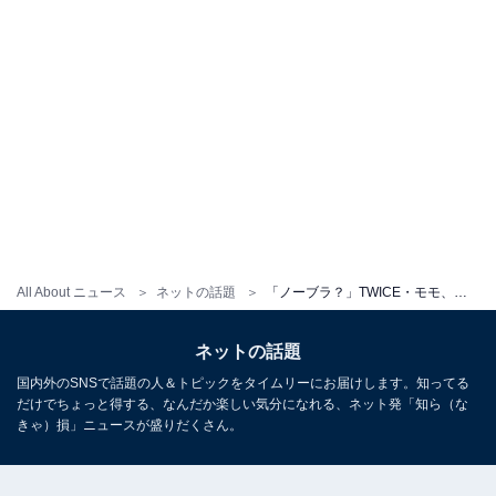
All About ニュース
ネットの話題
「ノーブラ？」TWICE・モモ、大胆ファッションに反響！ 「はみ出ちゃうよ」「両横の生地どこいった！」
ネットの話題
国内外のSNSで話題の人＆トピックをタイムリーにお届けします。知ってる
だけでちょっと得する、なんだか楽しい気分になれる、ネット発「知ら（な
きゃ）損」ニュースが盛りだくさん。