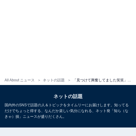
All About ニュース
ネットの話題
「見つけて興奮してました笑笑」Cocomi、無邪気な笑顔あふれるプライベートショット公開！
ネットの話題
国内外のSNSで話題の人＆トピックをタイムリーにお届けします。知ってる
だけでちょっと得する、なんだか楽しい気分になれる、ネット発「知ら（な
きゃ）損」ニュースが盛りだくさん。