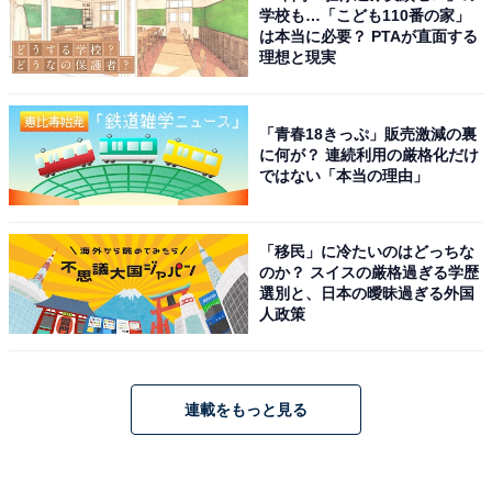
学校も…「こども110番の家」
は本当に必要？ PTAが直面する
理想と現実
「青春18きっぷ」販売激減の裏
に何が？ 連続利用の厳格化だけ
ではない「本当の理由」
「移民」に冷たいのはどっちな
のか？ スイスの厳格過ぎる学歴
選別と、日本の曖昧過ぎる外国
人政策
連載をもっと見る