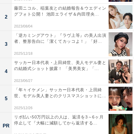
藤田ニコル、稲葉友との結婚報告＆ウエディン
グフォト公開！ 池田エライザ＆内田理央...
2
2023/08/04
「逆カミングアウト」『ラヴ上等』の美人出演
者、整形告白に「潔くてカッコよ！」「好...
3
2025/12/18
サッカー日本代表・上田綺世、美人モデル妻と
の結婚式ショット披露！ 「美男美女」「...
4
2023/06/27
「年々イケメン」サッカー日本代表・上田綺
世、モデル美人妻とのクリスマスショットに...
5
2025/12/26
リボ払い50万円以上の人は、返済を3～6ヶ月
停止して『大幅に減額してから返済する...
PR