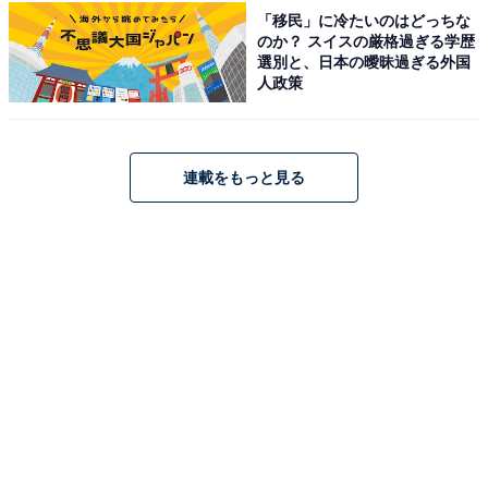
「移民」に冷たいのはどっちな
営業時間
のか？ スイスの厳格過ぎる学歴
選別と、日本の曖昧過ぎる外国
人政策
10:00〜22:00
アクセス
連載をもっと見る
所在地：栃木県大田原市佐久山2508
アクセス：車の場合、矢板ICより約15分。電車の場合JR
宇都宮線「野崎駅」下車、駅前より車で約10分
料金
平日：680円
土・日・祝：680円
宿泊可否
宿泊：可（「きみのゆコテージ」が併設されており、5