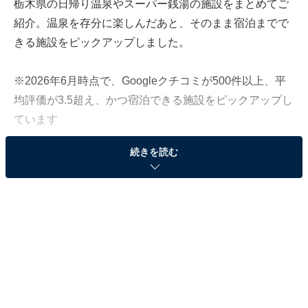
栃木県の日帰り温泉やスーパー銭湯の施設をまとめてご
紹介。温泉を存分に楽しんだあと、そのまま宿泊までで
きる施設をピックアップしました。
※2026年6月時点で、Googleクチコミが500件以上、平
均評価が3.5超え、かつ宿泊できる施設をピックアップし
ています
続きを読む
＞各施設の営業時間と料金をチェックする
この記事の執筆者：
All About ニュース編集
部
「All About ニュース」は、ネットの話題から世の中の動きまで、暮
らしの中にあふれる「なぜ？」「どうして？」を分かりやすく伝え
るAll About発のニュースメディアです。お金や仕事、恋愛、ITに関
...続きを読む
する疑問に対して専門家が分かりやすく回答するほか、エンタメ情
報やSNSで話題のトピックスを紹介しています。