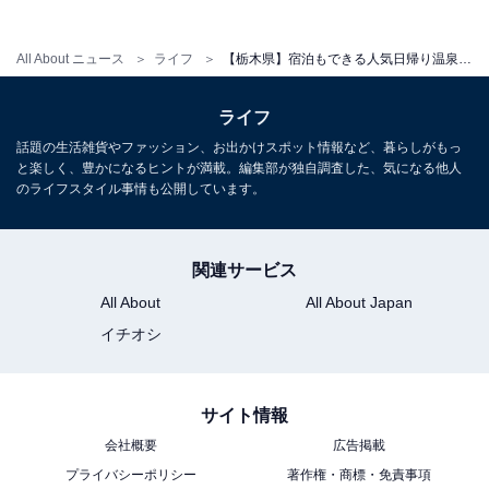
名定員の1棟貸しスタイルで宿泊可能）
All About ニュース
ライフ
【栃木県】宿泊もできる人気日帰り温泉5選！ 極上の温泉でゆったり滞在を満喫
あわせて読みたい
【栃木県の人気温泉】「佐久山温泉 きみの
ライフ
ゆ」は加水加温なしの天然かけ流し温泉とコ
テージ宿泊が自慢の施設
話題の生活雑貨やファッション、お出かけスポット情報など、暮らしがもっ
と楽しく、豊かになるヒントが満載。編集部が独自調査した、気になる他人
のライフスタイル事情も公開しています。
関連サービス
All About
All About Japan
イチオシ
サイト情報
会社概要
広告掲載
プライバシーポリシー
著作権・商標・免責事項