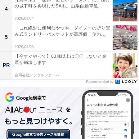
の城下町を再現したSAも。山陽自動車道...
4
2026/08/04
「これ絶対に便利なやつや」ダイソーの折り畳
み式ランドリーバスケットが高評価「使わ...
5
2026/08/03
【今すぐやって】60歳以上は〇〇しないと金
運が崩壊します
PR
合同会社デジタルファーム
Recommended by
「佐久山温泉 きみのゆ」は加水・加温なしの天然
かけ流し温泉が魅力