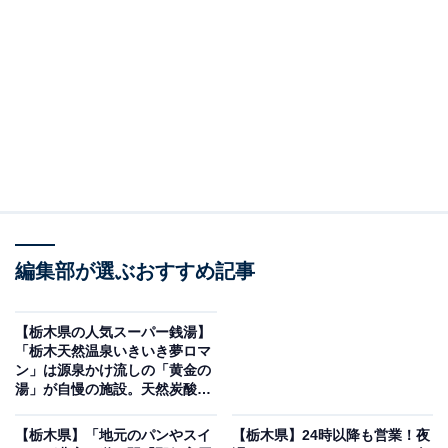
「まほろばの湯 湯親館」は毎日全入換えされる清
潔な湯と絶景が魅力
編集部が選ぶおすすめ記事
【栃木県の人気スーパー銭湯】
「栃木天然温泉いきいき夢ロマ
ン」は源泉かけ流しの「黄金の
湯」が自慢の施設。天然炭酸水
素塩泉でリラックス
【栃木県】「地元のパンやスイ
【栃木県】24時以降も営業！夜
「まほろばの湯 湯親館」公式Webサイトより