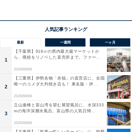
料金
※大人の料金です
10:00～17:00：600円
17:00～21:30：400円
最新
一週間
一ヶ月
宿泊可否
【千葉県】918㎡の県内最大級マーケットか
ら、廃校をリノベした直売所まで。ファー...
宿泊：可（敷地内に「ふるさとロッジ」があり、宿泊利
1
用が可能です）
2026/08/06
【三重県】伊勢名物「赤福」の直営店に、全国
あわせて読みたい
唯一のコメダ大判焼き店も！ 東名阪・伊...
2
【栃木県の人気温泉】「まほろばの湯 湯親
館」は毎日完全換水の清潔な天然温泉と那須
2026/08/06
連峰の絶景が自慢の施設
立山連峰と富山湾を望む展望風呂に、水深333
mの海洋深層水風呂。富山県の人気日帰...
3
2026/08/06
【兵庫県】「世界一忙しいラーメン」に、龍野