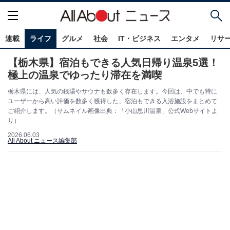
連載
ライフ
グルメ
社会
IT・ビジネス
エンタメ
リサ
【栃木県】宿泊もできる人気日帰り温泉5選！
極上の温泉でゆったり滞在を満喫
栃木県には、人気の銭湯やサウナも数多く存在します。今回は、中でも特に
ユーザーから高い評価を数多く獲得した、宿泊もできる入浴施設をまとめて
ご紹介します。（サムネイル画像出典：「小山思川温泉」公式Webサイトよ
り）
2026.06.03
All About ニュース編集部