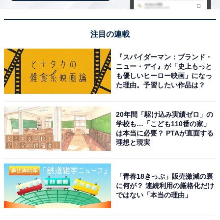
注目の連載
『スパイダーマン：ブランド・
ニュー・デイ』が「史上もっと
も優しいヒーロー映画」になっ
た理由。予習したい作品は？
20年間「駆け込み実績ゼロ」の
学校も…「こども110番の家」
は本当に必要？ PTAが直面する
「佐久山温泉 きみのゆ」公式Webサイトより
理想と現実
加水・加温を一切行わないアルカリ性単純温泉を源泉の
ままかけ流しで楽しめます。露天風呂・電気風呂・サウ
「青春18きっぷ」販売激減の裏
ナ・本格的な岩盤浴30床を完備し、地元の新鮮野菜や旬
に何が？ 連続利用の厳格化だけ
ではない「本当の理由」
の食材を使った大型食堂も充実。5名定員の1棟貸しスタ
イル「きみのゆコテージ」での宿泊もできます。