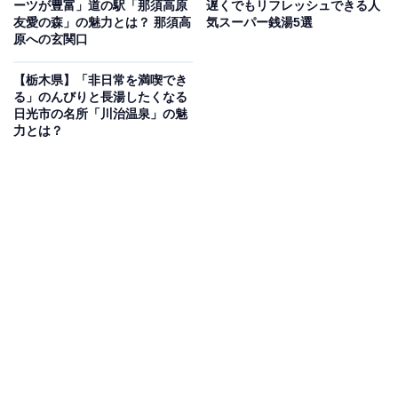
ーツが豊富」道の駅「那須高原
遅くでもリフレッシュできる人
友愛の森」の魅力とは？ 那須高
気スーパー銭湯5選
毎日温泉を完全入換えする「毎日完全換水方式」で常に
原への玄関口
清潔な天然温泉を提供している施設です。那珂川をイメ
ージした大浴場と那須連峰を望む露天風呂が自慢で、遠
【栃木県】「非日常を満喫でき
る」のんびりと長湯したくなる
赤外線強化仕様の「フィンランドサウナ」や電気風呂・
日光市の名所「川治温泉」の魅
気泡浴など健康づくりに役立つ設備も充実しています。
力とは？
敷地内の「ふるさとロッジ」に宿泊できます。
営業時間
10:00～21:30（定休日：月曜日）
アクセス
所在地：栃木県那須郡那珂川町小川1065番地
アクセス：詳細な公共交通機関や車でのルートについて
は、公式サイトのアクセス情報をご確認ください。