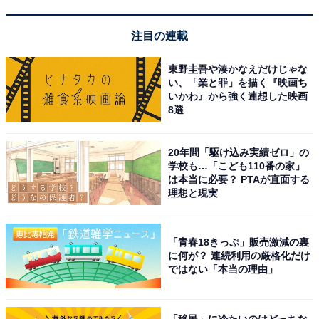
注目の連載
東野圭吾や湊かなえだけじゃな
い、「業と罪」を描く『映画ち
いかわ』から強く連想した映画
8選
20年間「駆け込み実績ゼロ」の
学校も…「こども110番の家」
は本当に必要？ PTAが直面する
理想と現実
「青春18きっぷ」販売激減の裏
に何が？ 連続利用の厳格化だけ
ではない「本当の理由」
「移民」に冷たいのはどっちな