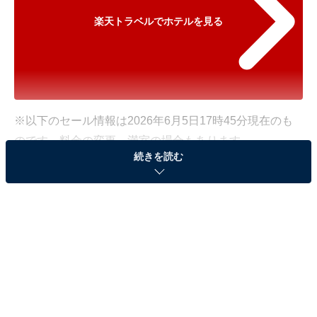
楽天トラベルでホテルを見る
※以下のセール情報は2026年6月5日17時45分現在のも
のです。料金の変更、満室の場合もあります。
続きを読む
※本記事で紹介している商品の購入やサービスの利用により、売上の一部が
オールアバウトに還元されることがあります。
「サンマリン気仙沼ホテル観洋」が500円オフで登
場！