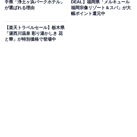
手県「浄土ヶ浜パークホテル」
DEAL】福岡県「メルキュール
楽天トラベルでホテルを見る
が選ばれる理由
福岡宗像リゾート＆スパ」が大
幅ポイント還元中
【楽天トラベルセール】栃木県
「湯西川温泉 彩り湯かしき 花
と華」が特別価格で登場中
この宿泊施設のおすすめポイントは？
「サンマリン気仙沼ホテル観洋」は、気仙沼湾を一望で
きる寛ぎの宿。客室からは海の景色が広がり、心身とも
にリラックスした時間を過ごせます。地下1,800メートル
から湧き出る高濃度の「気仙沼温泉」や、名物の「鮑の
踊り焼き」「ふかひれの姿煮」といった海の恵みを凝縮
した料理も魅力です。
宿泊者からは「食事の方はといえば、さすがは気仙沼、
フカヒレのスープ・茶わん蒸しと、普段では味わえない