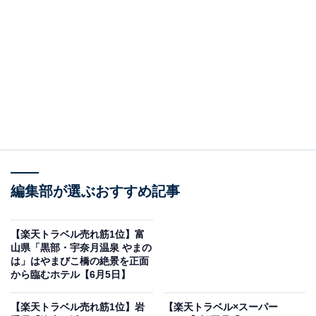
サンマリン気仙沼ホテル観洋（画像出典：楽天トラベル）
編集部が選ぶおすすめ記事
「サンマリン気仙沼ホテル観洋」は現在特別価格で宿泊
可能です。
【楽天トラベル売れ筋1位】富
山県「黒部・宇奈月温泉 やまの
は」はやまびこ橋の絶景を正面
から臨むホテル【6月5日】
【楽天トラベル売れ筋1位】岩
【楽天トラベル×スーパー