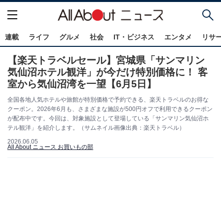
連載
ライフ
グルメ
社会
IT・ビジネス
エンタメ
リサ
【楽天トラベルセール】宮城県「サンマリン
気仙沼ホテル観洋」が今だけ特別価格に！ 客
室から気仙沼湾を一望【6月5日】
全国各地人気ホテルや旅館が特別価格で予約できる、楽天トラベルのお得な
クーポン。2026年6月も、さまざまな施設が500円オフで利用できるクーポン
が配布中です。今回は、対象施設として登場している「サンマリン気仙沼ホ
テル観洋」を紹介します。（サムネイル画像出典：楽天トラベル）
2026.06.05
All About ニュース お買いもの部