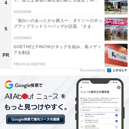
ト。国土交通省の重点道の駅にも選定｜阿...
4
【楽天トラベル×スーパーDEAL】大分県「由布
院温泉 朝霧のみえる宿 ゆふいん花由」が実質
2026/08/08
30％引き！ 由布院随一の絶景を誇る露天風呂が
「面白いのあったから購入〜」ダイソーのポッ
自慢【6月5日】
プアップランドリーバッグが話題。“さま...
5
2026/08/03
GOETHEとFINCHIがタッグを組み、新メディ
アを創設
PR
FINCHI on GOETHE
Recommended by