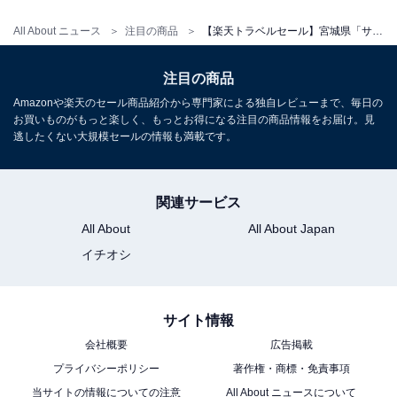
All About ニュース
注目の商品
【楽天トラベルセール】宮城県「サンマリン気仙沼ホテル観洋」が今だけ特別価格に！ 客室から気仙沼湾を一望【6月5日】
注目の商品
Amazonや楽天のセール商品紹介から専門家による独自レビューまで、毎日の
お買いものがもっと楽しく、もっとお得になる注目の商品情報をお届け。見
逃したくない大規模セールの情報も満載です。
関連サービス
All About
All About Japan
イチオシ
サイト情報
会社概要
広告掲載
プライバシーポリシー
著作権・商標・免責事項
当サイトの情報についての注意
All About ニュースについて