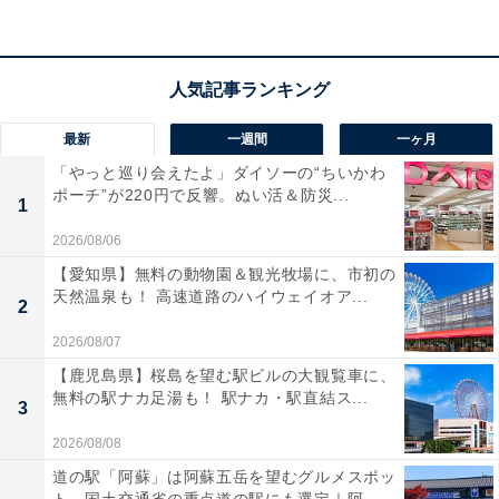
ものを堪能できました」「お風呂の泉質はとても良かっ
たです」という声があがっています。気仙沼湾の絶景を
眺めながら過ごしたい人や、濃厚な温泉と豪華な海の幸
を堪能したい人におすすめの宿です。※掲載されている
情報は記事公開時のものです。あらかじめご了承くださ
最新
一週間
一ヶ月
い。また、記事中の宿泊プランを予約すると、売上の一
「やっと巡り会えたよ」ダイソーの“ちいかわ
ポーチ”が220円で反響。ぬい活＆防災...
部がオールアバウトに還元されることがあります。
1
2026/08/06
この記事の執筆者：
All About ニュース お買
【愛知県】無料の動物園＆観光牧場に、市初の
いもの部
天然温泉も！ 高速道路のハイウェイオア...
2
2026/08/07
Amazonのセール商品から売れ筋ランキングまで、毎日のお買いも
のがもっと楽しく、もっとお得になる情報をお届け。編集部員によ
【鹿児島県】桜島を望む駅ビルの大観覧車に、
る独自レビューなど、ここでしか手に入らない情報も満載です。
...続きを読む
無料の駅ナカ足湯も！ 駅ナカ・駅直結ス...
3
2026/08/08
道の駅「阿蘇」は阿蘇五岳を望むグルメスポッ
こちらもおすすめ