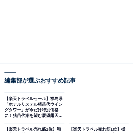
編集部が選ぶおすすめ記事
【楽天トラベルセール】福島県
メルキュール福岡宗像リゾート＆スパ（画像出典：楽天トラベル）
「ホテルリステル猪苗代ウイン
グタワー」が今だけ特別価格
「メルキュール福岡宗像リゾート＆スパ」の楽天スーパ
に！猪苗代湖を望む展望露天風
ーDEALプランを予約すると、実質30％オフで宿泊可能
呂が自慢【6月4日】
です。
【楽天トラベル売れ筋1位】和
【楽天トラベル売れ筋1位】栃