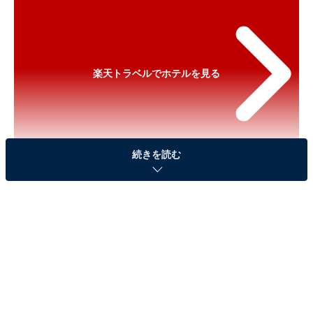
楽天トラベルでホテルを見る
続きを読む
※以下のセール情報は2026年6月4日15時30分現在のも
のです。料金の変更、満室の場合もあります。
※本記事で紹介している商品の購入やサービスの利用により、売上の一部が
オールアバウトに還元されることがあります。
「メルキュール福岡宗像リゾート＆スパ」が実質
30％引きに！