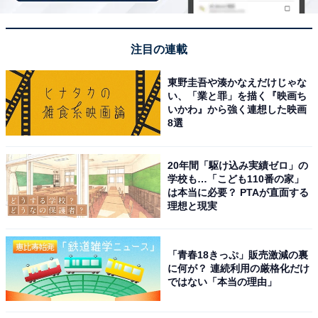
注目の連載
東野圭吾や湊かなえだけじゃな
い、「業と罪」を描く『映画ち
いかわ』から強く連想した映画
8選
20年間「駆け込み実績ゼロ」の
学校も…「こども110番の家」
は本当に必要？ PTAが直面する
理想と現実
「青春18きっぷ」販売激減の裏
に何が？ 連続利用の厳格化だけ
ではない「本当の理由」