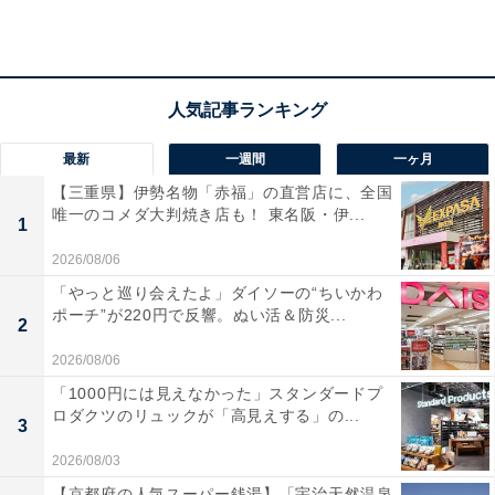
な施設も魅力です。
宿泊者からは「お風呂も温泉を堪能できました！」「夕
食も朝食も、バイキングでどれもとても美味しく、種類
もたくさんあり、楽しみながらいただくことができまし
た」という声があがっています。無料のラウンジを堪能
最新
一週間
一ヶ月
したい人や、地域の味覚と快適な施設で癒やされたい人
【三重県】伊勢名物「赤福」の直営店に、全国
唯一のコメダ大判焼き店も！ 東名阪・伊...
におすすめの宿です。
1
2026/08/06
あわせて読みたい
「やっと巡り会えたよ」ダイソーの“ちいかわ
【二日市温泉の人気ホテル】「二日市温泉 大
ポーチ”が220円で反響。ぬい活＆防災...
2
丸別荘」は歴史ある広大な日本庭園と名湯
「次田の湯」を堪能できる老舗旅館
2026/08/06
「1000円には見えなかった」スタンダードプ
※掲載されている情報は記事公開時のものです。あらか
ロダクツのリュックが「高見えする」の...
3
じめご了承ください。 また、記事中の宿泊プランを予約
2026/08/03
すると、売上の一部がオールアバウトに還元されること
【京都府の人気スーパー銭湯】「宇治天然温泉