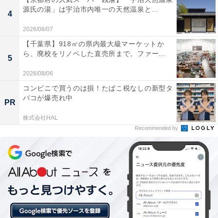
があります。
源氏の湯」は宇治市内唯一の天然温泉と...
4
2026/08/07
この記事の執筆者：
All About ニュース お買
【千葉県】918㎡の県内最大級マーケットか
いもの部
ら、廃校をリノベした直売所まで。ファー...
5
Amazonのセール商品から売れ筋ランキングまで、毎日のお買いも
2026/08/06
のがもっと楽しく、もっとお得になる情報をお届け。編集部員によ
る独自レビューなど、ここでしか手に入らない情報も満載です。
コンビニで買うのは損！たばこ税なしの新型タ
...続きを読む
バコが爆売れ中
PR
あわせて読みたい
株式会社HAL
Recommended by
【二日市温泉の人気ホテル】「二日市温泉 大
丸別荘」は歴史ある広大な日本庭園と名湯
「次田の湯」を堪能できる老舗旅館
こちらもおすすめ
【楽天トラベルセール】栃木県「湯西川温泉 彩
り湯かしき 花と華」が特別価格で登場中