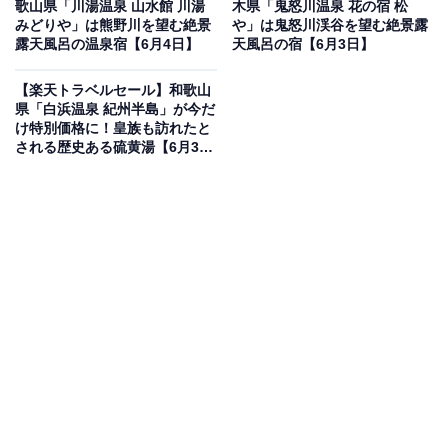
歌山県「川湯温泉 山水館 川湯
木県「鬼怒川温泉 花の宿 松
みどりや」は熊野川を望む絶景
や」は鬼怒川渓谷を望む絶景露
露天風呂の温泉宿【6月4日】
天風呂の宿【6月3日】
【楽天トラベルセール】和歌山
県「白浜温泉 紀州半島」が今だ
楽天トラベルでホテルを見る
け特別価格に！皇族も訪れたと
される歴史ある硫黄湯【6月3
日】
この宿泊施設のおすすめポイントは？
「メルキュール福岡宗像リゾート＆スパ」は、贅沢なひ
とときを過ごせるホテル。宿泊者が無料で利用できるラ
ウンジがあり、時間帯に合わせてお酒やソフトドリン
ク、おつまみを満喫できます。地元の旬の食材を取り入
れたビュッフェや、リラックスできる大浴場などの快適