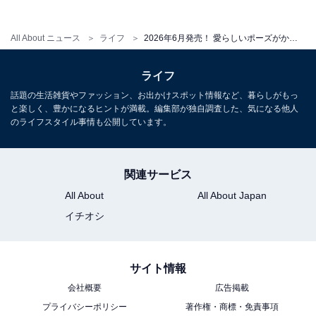
All About ニュース
ライフ
2026年6月発売！ 愛らしいポーズがかわいい「LOVOT めじるしアクセサリー」全5種が見逃せない【最新ガチャ情報】
こちらもおすすめ
2026年6月発売！「サンリオキャラクターズ 手
ライフ
作りおやつチャーム ＃アイシングクッキー＆パ
話題の生活雑貨やファッション、お出かけスポット情報など、暮らしがもっ
ッケージ」全6種が見逃せない【最新ガチャ情
と楽しく、豊かになるヒントが満載。編集部が独自調査した、気になる他人
報】
のライフスタイル事情も公開しています。
関連サービス
All About
All About Japan
イチオシ
サイト情報
会社概要
広告掲載
プライバシーポリシー
著作権・商標・免責事項