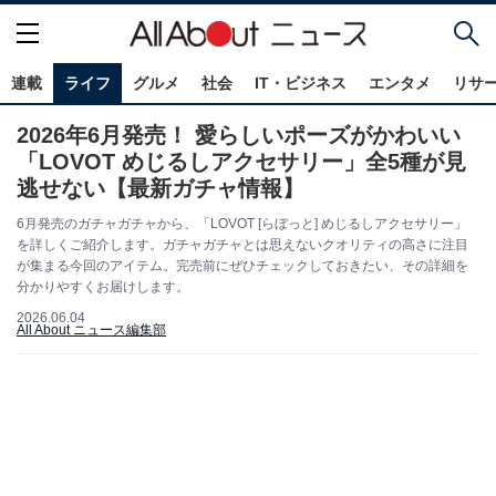
連載
ライフ
グルメ
社会
IT・ビジネス
エンタメ
リサ
2026年6月発売！ 愛らしいポーズがかわいい
「LOVOT めじるしアクセサリー」全5種が見
逃せない【最新ガチャ情報】
6月発売のガチャガチャから、「LOVOT [らぼっと] めじるしアクセサリー」
を詳しくご紹介します。ガチャガチャとは思えないクオリティの高さに注目
が集まる今回のアイテム。完売前にぜひチェックしておきたい、その詳細を
分かりやすくお届けします。
2026.06.04
All About ニュース編集部