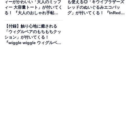
ィーがかわいい「大人のミッフ
も使える◎「キウイブラザーズ
ィー 大容量トート」が付いてく
レッドのぬいぐるみエコバッ
る！ 『大人のおしゃれ手帖
グ」が付いてくる！ 『InRed
2026年7月号』が6月5日発売
2026年7月号』が6月5日発売
【付録】触り心地に癒される
「ウィグルベアのもちもちクッ
ション」が付いてくる！
『wiggle wiggle ウィグルベア
のもちもちクッション Book』
が6月4日発売
愛らしいポーズと藤原ヒロシ氏監修モデルに注目
本商品は、まるで生き物のような生命感がある人気ロボ
ット『LOVOT[らぼっと]』が可愛い「めじるしアクセサ
リー」になったカプセルトイです。それぞれのカラーご
とにLOVOTが異なる可愛らしいポージングを決めてお