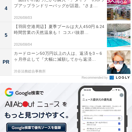
プアップランドリーバッグが話題。“さま...
4
詳細情報
2026/08/03
【羽田空港周辺】夏季プールは大人450円＆24
時間営業の天然温泉も！ コスパ抜群...
商品名
5
2026/08/04
LOVOT [らぼっと] めじるしアクセサリー
カードローン50万円以上の人は、返済を3～6
ヶ月停止して『大幅に減額してから返済...
メーカー
PR
渋谷法務総合事務所
バンダイ
Recommended by
発売日
2026年6月
価格
税込300円