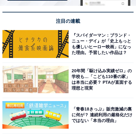
ラインアップ
全5種
注目の連載
・FRAGMENT EDITION
『スパイダーマン：ブランド・
・パープル
ニュー・デイ』が「史上もっと
・ブラック
も優しいヒーロー映画」になっ
た理由。予習したい作品は？
・レッド
・レモン
20年間「駆け込み実績ゼロ」の
学校も…「こども110番の家」
は本当に必要？ PTAが直面する
理想と現実
「青春18きっぷ」販売激減の裏
に何が？ 連続利用の厳格化だけ
Amazonで見る
ではない「本当の理由」