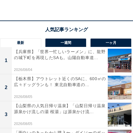
り、細部まで再現されています。さらに、藤原ヒロシ氏
監修によるオールホワイトの「FRAGMENT EDITION」
が含まれている点も見逃せません。さまざまな持ち物に
自分のめじるしとして可愛くつけられる、ファン必見の
仕上がりとなっています。
最新
一週間
一ヶ月
【兵庫県】「世界一忙しいラーメン」に、龍野
の城下町を再現したSAも。山陽自動車道...
1
2026/08/04
【栃木県】アウトレット近くのSAに、600㎡の
広々ドッグランも！ 東北自動車道の...
2
2026/08/05
【山梨県の人気日帰り温泉】「山梨日帰り温泉
源泉かけ流しの湯 桜湯」は源泉かけ流...
3
2026/08/05
「面白いのあったから購入〜」ダイソーのポッ