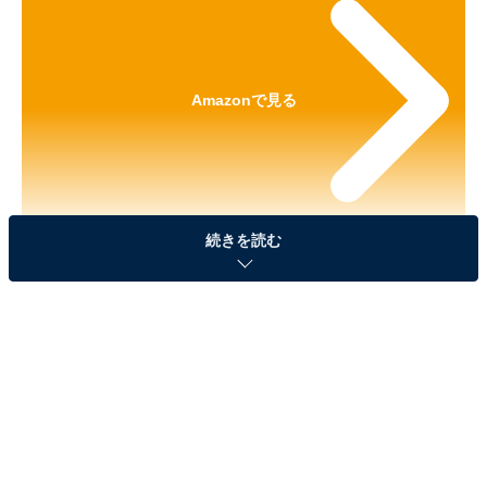
Amazonで見る
続きを読む
※本記事で紹介している商品の購入やサービスの利用により、売上の一部が
オールアバウトに還元されることがあります。
「LOVOT [らぼっと] めじるしアクセサリー」が見
逃せない！