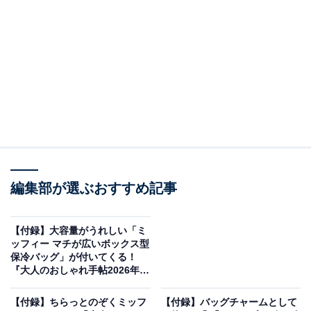
編集部が選ぶおすすめ記事
LOVOT [らぼっと] めじるしアクセサリー（画像出典：バンダイ）
バンダイから2026年6月に発売される「LOVOT [らぼっ
【付録】大容量がうれしい「ミ
と] めじるしアクセサリー」（税込300円）。全5種のラ
ッフィー マチが広いボックス型
保冷バッグ」が付いてくる！
インアップとなっています。
『大人のおしゃれ手帖2026年7
月号増刊』が6月5日発売
【付録】ちらっとのぞくミッフ
【付録】バッグチャームとして