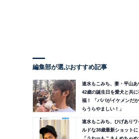
編集部が選ぶおすすめ記事
速水もこみち、妻・平山あ
42歳の誕生日を愛犬と共に
福！ 「パパがイケメンだか
らうらやましい！」
速水もこみち、ひげありワ
ルドな38歳最新ショットに
「うわーもこさんめちゃめ