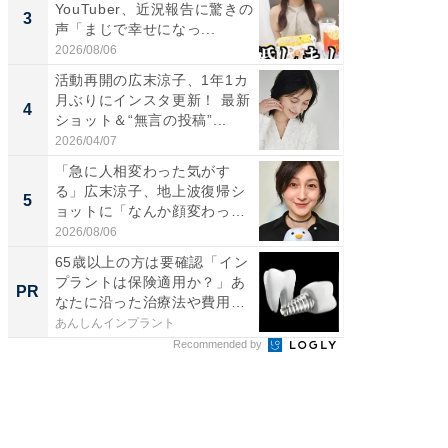
YouTuber、近況報告に驚きの
横川尚
3
3
声「まじで幸せになっ...
ムキな姿
刃...
2026/08/06
2026/08/0
活動再開の広末涼子、1年1カ
「え、
月ぶりにインスタ更新！ 最新
芸人、2
4
4
ショット＆“無言の投稿”...
エットに
2026/04/07
2026/08/0
「急に人相変わった気がす
「脳がバ
る」広末涼子、地上波復帰シ
装姿が話
5
5
ョットに「なんか顔変わっ
のお父さ
た」の...
2026/08/06
2026/08/0
65歳以上の方は要確認「イン
すべて
プラントは保険適用か？」あ
るその
PR
PR
なたに沿った治療法や費用
を...
あんしんインプラント
COCO VIL
Recommended by