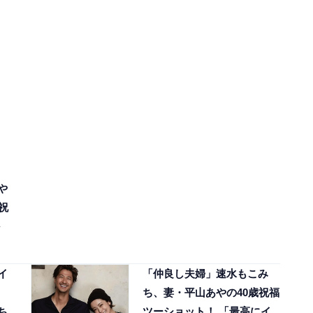
や
祝
イ
「仲良し夫婦」速水もこみ
ち、妻・平山あやの40歳祝福
ち
ツーショット！ 「最高にイ