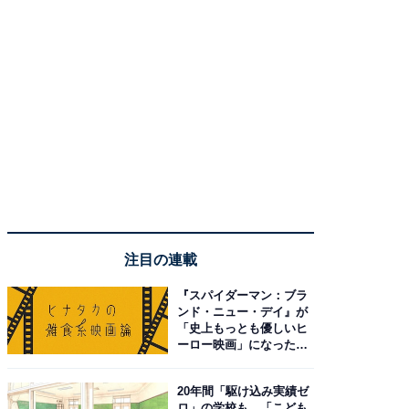
注目の連載
『スパイダーマン：ブラ
ンド・ニュー・デイ』が
「史上もっとも優しいヒ
ーロー映画」になった理
由。予習したい作品は？
20年間「駆け込み実績ゼ
ロ」の学校も…「こども