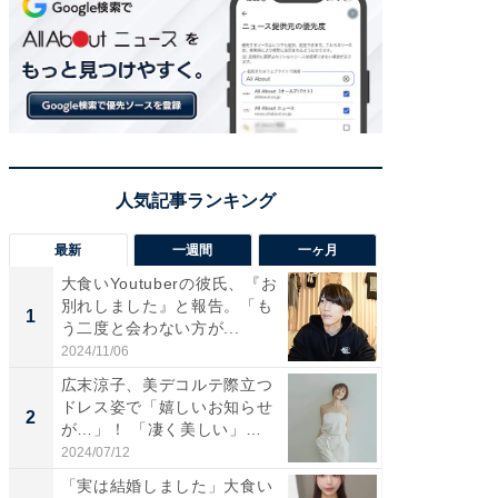
最新
一週間
一ヶ月
大食いYoutuberの彼氏、『お
「さす
別れしました』と報告。「も
は」高
1
1
う二度と会わない方が...
災地を
「カ...
2024/11/06
2026/08/0
広末涼子、美デコルテ際立つ
「女の
ドレス姿で「嬉しいお知らせ
介、バ
2
2
が…」！ 「凄く美しい」
らのプレ
「透...
愛...
2024/07/12
2026/08/0
「実は結婚しました」大食い
「脚が