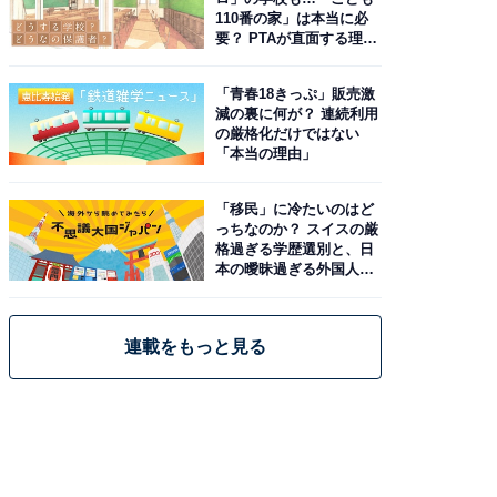
110番の家」は本当に必
要？ PTAが直面する理想
と現実
「青春18きっぷ」販売激
減の裏に何が？ 連続利用
の厳格化だけではない
「本当の理由」
「移民」に冷たいのはど
っちなのか？ スイスの厳
格過ぎる学歴選別と、日
本の曖昧過ぎる外国人政
策
連載をもっと見る