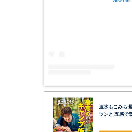
View this
速水もこみち 
ツンと 五感で