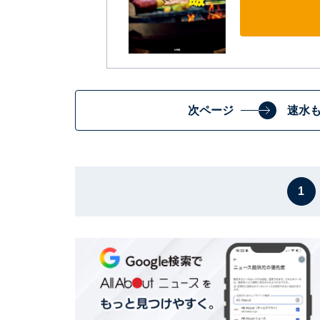
次ページ
速水
1