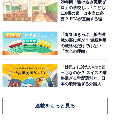
20年間「駆け込み実績ゼ
ロ」の学校も…「こども
110番の家」は本当に必
要？ PTAが直面する理想
と現実
「青春18きっぷ」販売激
減の裏に何が？ 連続利用
の厳格化だけではない
「本当の理由」
「移民」に冷たいのはど
っちなのか？ スイスの厳
格過ぎる学歴選別と、日
本の曖昧過ぎる外国人政
策
連載をもっと見る