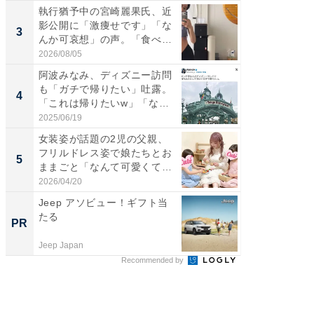
執行猶予中の宮崎麗果氏、近
「好感
影公開に「激痩せです」「な
や、“マ
3
3
んか可哀想」の声。「食べら
画変更
れ...
財...
2026/08/05
2026/07/3
阿波みなみ、ディズニー訪問
「脚が
も「ガチで帰りたい」吐露。
横川尚
4
4
「これは帰りたいw」「なん
ムキな姿
ち...
刃...
2025/06/19
2026/08/0
女装姿が話題の2児の父親、
「2人と
フリルドレス姿で娘たちとお
團十郎
5
5
ままごと「なんて可愛くて平
「後ろ
和...
「...
2026/04/20
2026/08/0
Jeep アソビュー！ギフト当
GOETH
たる
を組み
PR
PR
Jeep Japan
FINCHI o
Recommended by