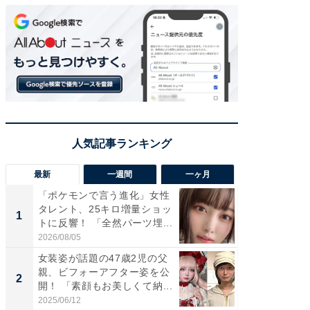
最新
一週間
一ヶ月
「ポケモンで言う進化」女性
「さす
タレント、25キロ増量ショッ
は」高
1
1
トに反響！ 「全然パーツ埋...
災地を
「カ...
2026/08/05
2026/08/0
女装姿が話題の47歳2児の父
「女の
親、ビフォーアフター姿を公
介、バ
2
2
開！ 「素顔もお美しくて納...
らのプレ
愛...
2025/06/12
2026/08/0