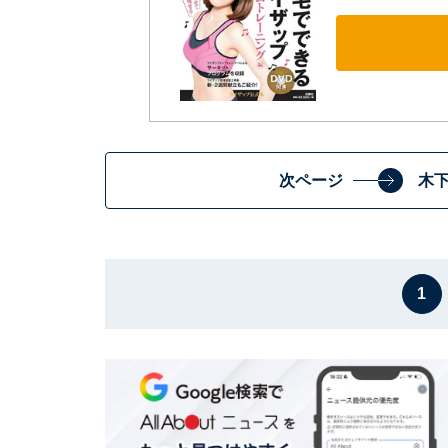
次ページ
木
1