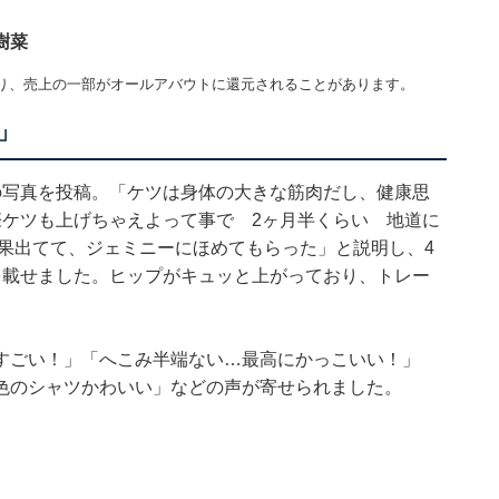
樹菜
り、売上の一部がオールアバウトに還元されることがあります。
」
の写真を投稿。「ケツは身体の大きな筋肉だし、健康思
際ケツも上げちゃえよって事で 2ヶ月半くらい 地道に
成果出てて、ジェミニーにほめてもらった」と説明し、4
を載せました。ヒップがキュッと上がっており、トレー
すごい！」「へこみ半端ない…最高にかっこいい！」
色のシャツかわいい」などの声が寄せられました。