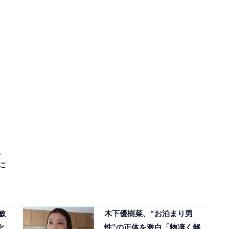
、
に
敏
木下優樹菜、“お泊まり男
と
性”の正体を激白「物凄く解