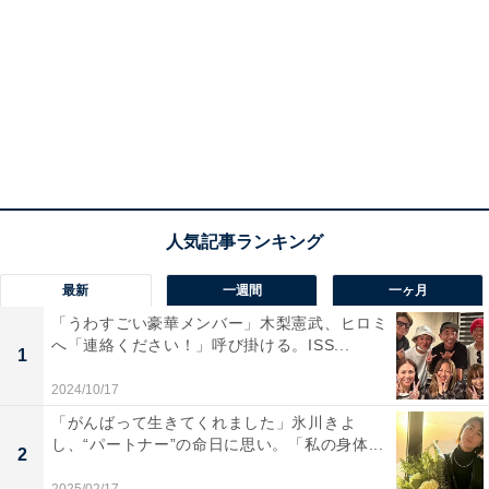
最新
一週間
一ヶ月
「うわすごい豪華メンバー」木梨憲武、ヒロミ
へ「連絡ください！」呼び掛ける。ISS...
1
2024/10/17
「がんばって生きてくれました」氷川きよ
し、“パートナー”の命日に思い。「私の身体...
2