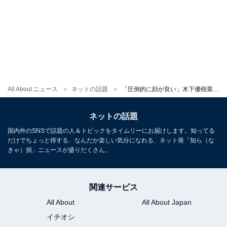
All About ニュース
ネットの話題
「圧倒的に顔が良い」木下優樹菜、“めっちゃイケメン”な自撮りショットに反響！「ビジュが良すぎる」
ネットの話題
国内外のSNSで話題の人＆トピックをタイムリーにお届けします。知ってる
だけでちょっと得する、なんだか楽しい気分になれる、ネット発「知ら（な
きゃ）損」ニュースが盛りだくさん。
関連サービス
All About
All About Japan
イチオシ