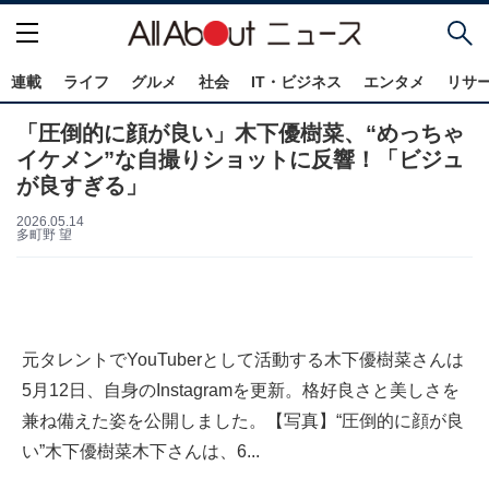
連載
ライフ
グルメ
社会
IT・ビジネス
エンタメ
リサ
「圧倒的に顔が良い」木下優樹菜、“めっちゃ
イケメン”な自撮りショットに反響！「ビジュ
が良すぎる」
2026.05.14
多町野 望
元タレントでYouTuberとして活動する木下優樹菜さんは
5月12日、自身のInstagramを更新。格好良さと美しさを
兼ね備えた姿を公開しました。【写真】“圧倒的に顔が良
い”木下優樹菜木下さんは、6...