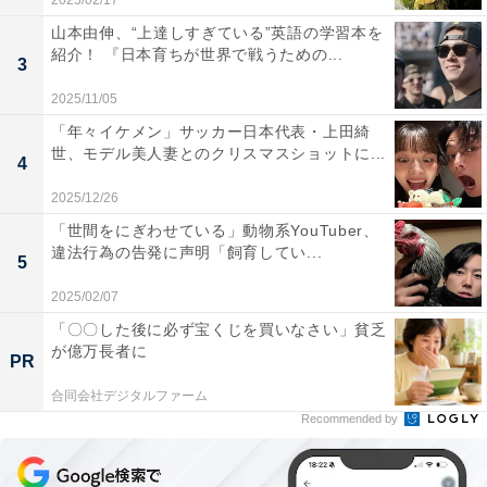
2025/02/17
山本由伸、“上達しすぎている”英語の学習本を
紹介！ 『日本育ちが世界で戦うための...
3
2025/11/05
「年々イケメン」サッカー日本代表・上田綺
世、モデル美人妻とのクリスマスショットに...
4
2025/12/26
「世間をにぎわせている」動物系YouTuber、
違法行為の告発に声明「飼育してい...
5
2025/02/07
「〇〇した後に必ず宝くじを買いなさい」貧乏
が億万長者に
PR
合同会社デジタルファーム
Recommended by