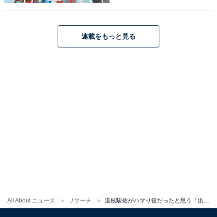
ど、令和版の金田一像を確立しています。
回答コメントでは「童顔なので役に合ってた」（30代女
連載をもっと見る
性／北海道）、「今までの金田一ではなく、道枝さんの
金田一を演じることができていたため」（40代男性／神
奈川県）、「道枝くん自身がジャニーズに入るきっかけ
であり、ずっと憧れ公言していた「金田一」の5代目を
満を持して演じ切った、まさにファンにとっても本人に
とっても究極のハマり役だと思ったからです」（30代男
性／兵庫県）などの声が集まりました。
『金田一少年の事件簿』に関する商品をAmazonで見る
All About ニュース
リサーチ
道枝駿佑がハマり役だったと思う「出演作」ランキング！ 2位『消えた初恋』、では1位は？
※回答コメントは原文ママです