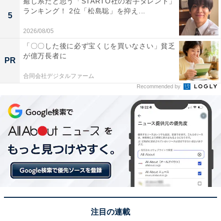
癒し系だと思う「STARTO社の若手タレント」
ランキング！ 2位「松島聡」を抑え...
5
1位：『金田一少年の事件簿』（金田一一）／69票
2026/08/05
「〇〇した後に必ず宝くじを買いなさい」貧乏
が億万長者に
PR
合同会社デジタルファーム
Recommended by
View this post on Instagram
注目の連載