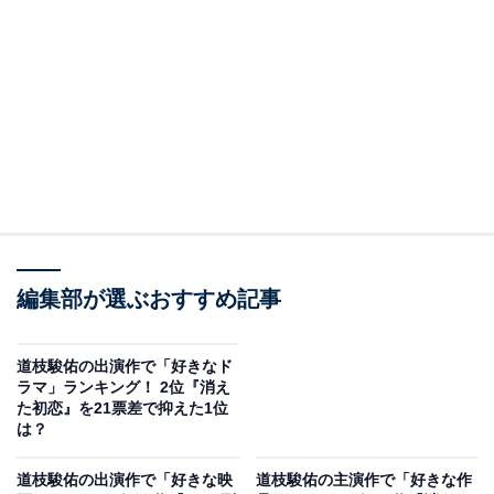
View this post on Instagram
編集部が選ぶおすすめ記事
2位にランクインしたのは、『消えた初恋』（テレビ朝
道枝駿佑の出演作で「好きなド
日系／2021年）です。「Snow Man」の目黒蓮さんとダ
ラマ」ランキング！ 2位『消え
た初恋』を21票差で抑えた1位
ブル主演を務め、恋のおまじないとして書かれた消しゴ
は？
ムの名前をきっかけに始まる、勘違いラブコメディー。
道枝さんはピュアで優しい男子高校生・青木想太、目黒
道枝駿佑の出演作で「好きな映
道枝駿佑の主演作で「好きな作