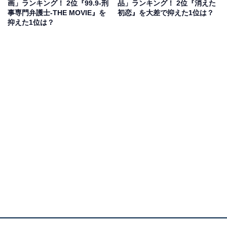
画」ランキング！ 2位『99.9-刑
品」ランキング！ 2位『消えた
さんは恋に不器用な硬派男子・井田浩介を演じていま
事専門弁護士-THE MOVIE』を
初恋』を大差で抑えた1位は？
す。
抑えた1位は？
ビジュアルの再現度が高く、服のフードやカーテンにく
るまって隠れたり、すぐ顔に出てしまったりと少しおバ
カでかわいいリアクションは青木そのもの。井田に頭を
なでられる通称「井田ポン」や手つなぎデートなど、胸
キュンシーンも満載です。
回答者からは「豊かな表情と抜群の透明感で、胸キュン
な青春ラブコメがハマり役だったと思います」（60代男
性／北海道）、「純粋で可愛らしい高校生の役が、彼の
柔らかい雰囲気にぴったりだったから」（40代男性／大
阪府）、「少し抜けているというか、愛らしいキャラク
ターがピッタリだったと感じました」（20代女性／大阪
府）といったコメントが寄せられています。