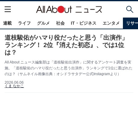
連載
ライフ
グルメ
社会
IT・ビジネス
エンタメ
リサ
道枝駿佑がハマり役だったと思う「出演作」
ランキング！ 2位『消えた初恋』、では1位
は？
All About ニュース編集部は「道枝駿佑出演作」に関するアンケート調査を実
施。「道枝駿佑のハマり役だったと思う出演作」ランキングで1位に選ばれた
のは？（サムネイル画像出典：オシドラサタデー公式Instagramより）
2026.06.06
くま なかこ