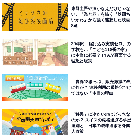
東野圭吾や湊かなえだけじゃな
い、「業と罪」を描く『映画ち
いかわ』から強く連想した映画
8選
20年間「駆け込み実績ゼロ」の
学校も…「こども110番の家」
は本当に必要？ PTAが直面する
1位にランクインしたのは、『金田一少年の事件簿』
理想と現実
（日本テレビ系／2022年）です。1995年の放送から絶大
な人気を誇る、謎解きドラマの王道作品。金田一耕助の
孫・金田一一役は事務所の先輩たちが代々受け継いでき
「青春18きっぷ」販売激減の裏
に何が？ 連続利用の厳格化だけ
た役どころで、道枝さんは5代目となります。
ではない「本当の理由」
歴代の金田一シリーズでは、さまざまな「はじめちゃ
「移民」に冷たいのはどっちな
ん」が演じられてきましたが、本作はスタイリッシュさ
のか？ スイスの厳格過ぎる学歴
が印象的。原作にあるコミカルな雰囲気や愛嬌（あいき
選別と、日本の曖昧過ぎる外国
人政策
ょう）は残しつつ、スマートな長ぜりふやドSな演技な