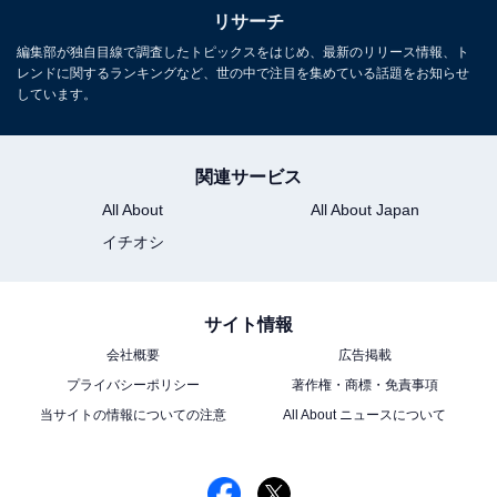
リサーチ
この記事の執筆者：
くま なかこ
編集部が独自目線で調査したトピックスをはじめ、最新のリリース情報、ト
レンドに関するランキングなど、世の中で注目を集めている話題をお知らせ
しています。
編プロ出身のフリーランスエディター。編集・執筆・校閲・SNS運
用担当として月間120本以上のコンテンツ制作に携わっています。
得意なジャンルはライフスタイル・金融・育児・エンタメ関連。
...続きを読む
関連サービス
All About
All About Japan
イチオシ
9位までの全ランキング結果を見
次ページ
る
サイト情報
会社概要
広告掲載
プライバシーポリシー
著作権・商標・免責事項
当サイトの情報についての注意
All About ニュースについて