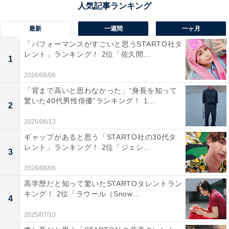
最新
一週間
一ヶ月
『消えた初恋』に関する商品をAmazonで見る
「パフォーマンスがすごいと思うSTARTO社タ
レント」ランキング！ 2位「佐久間...
1
2026/08/06
「背まで高いと思わなかった」“身長を知って
驚いた40代男性俳優”ランキング！ 1...
2
2026/06/13
ギャップがあると思う「STARTO社の30代タ
レント」ランキング！ 2位「ジェシ...
3
2026/08/06
高学歴だと知って驚いたSTARTOタレントラン
キング！ 2位「ラウール（Snow...
4
2025/07/13