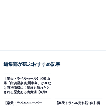
編集部が選ぶおすすめ記事
御宿 結の庄（画像出典：楽天トラベル）
「御宿 結の庄」の楽天スーパーDEALプランを予約する
【楽天トラベルセール】和歌山
と、実質30％オフで宿泊可能です。
県「白浜温泉 紀州半島」が今だ
け特別価格に！皇族も訪れたと
される歴史ある硫黄湯【6月3
日】
【楽天トラベル×スーパー
【楽天トラベル売れ筋1位】福