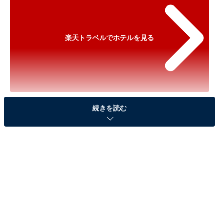
楽天トラベルでホテルを見る
※以下のセール情報は2026年6月4日17時45分現在のも
続きを読む
のです。料金の変更、満室の場合もあります。
※本記事で紹介している商品の購入やサービスの利用により、売上の一部が
オールアバウトに還元されることがあります。
「御宿 結の庄」が実質30％引きに！