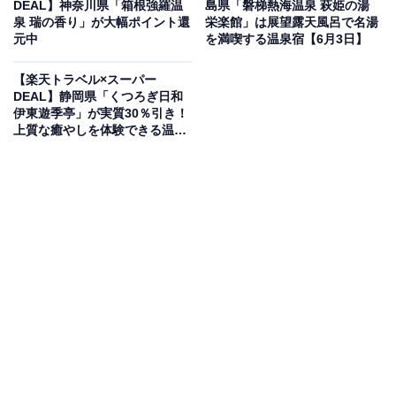
DEAL】神奈川県「箱根強羅温
島県「磐梯熱海温泉 萩姫の湯
泉 瑞の香り」が大幅ポイント還
栄楽館」は展望露天風呂で名湯
楽天トラベルでホテルを見る
元中
を満喫する温泉宿【6月3日】
【楽天トラベル×スーパー
DEAL】静岡県「くつろぎ日和
伊東遊季亭」が実質30％引き！
上質な癒やしを体験できる温泉
宿【6月3日】
この宿泊施設のおすすめポイントは？
「御宿 結の庄」は、心地よい天然温泉とこだわりの料理
が魅力の宿。大浴場と2つの貸切風呂で楽しめる「ゆる
りの湯」は、肌触りがよく保温効果も抜群です。夕食に
は飛騨の郷土料理を中心とした四季折々の和会席、朝食
には料理長オリジナルレシピの「朴葉味噌」を味わう和
食御膳を堪能できます。
宿泊者からは「夕食も朝食もとても美味しく頂いたの