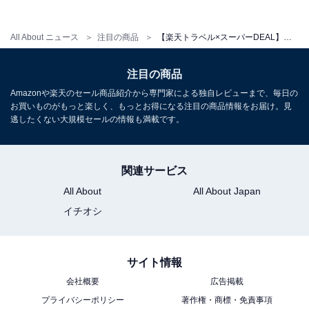
All About ニュース
注目の商品
【楽天トラベル×スーパーDEAL】岐阜県「御宿 結の庄」が実質30％引き！心地よい天然温泉とこだわりの料理が魅力の宿【6月4日】
注目の商品
Amazonや楽天のセール商品紹介から専門家による独自レビューまで、毎日の
お買いものがもっと楽しく、もっとお得になる注目の商品情報をお届け。見
逃したくない大規模セールの情報も満載です。
関連サービス
All About
All About Japan
イチオシ
サイト情報
会社概要
広告掲載
プライバシーポリシー
著作権・商標・免責事項