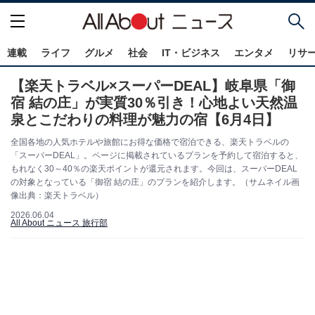
連載
ライフ
グルメ
社会
IT・ビジネス
エンタメ
リサ
【楽天トラベル×スーパーDEAL】岐阜県「御
宿 結の庄」が実質30％引き！心地よい天然温
泉とこだわりの料理が魅力の宿【6月4日】
全国各地の人気ホテルや旅館にお得な価格で宿泊できる、楽天トラベルの
「スーパーDEAL」。ページに掲載されているプランを予約して宿泊すると、
もれなく30～40％の楽天ポイントが還元されます。今回は、スーパーDEAL
の対象となっている「御宿 結の庄」のプランを紹介します。（サムネイル画
像出典：楽天トラベル）
2026.06.04
All About ニュース 旅行部