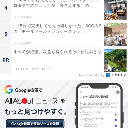
ロダクツのリュックが「高見えする」の...
4
楽天トラベルのスーパーDEALとは？
2026/08/03
「15分で完成してめちゃ楽しかった」3COINS
の「モールドールトレカケースキッ...
楽天スーパーDEALは、全国各地人気ホテルや旅館を大
5
幅ポイントバックで予約できるイベント。楽天IDを用い
2026/08/05
てスーパーDEAL対象のプランを予約し、実際に宿泊す
すべてが絶景、収益も得られるその仕組みとは
ると、もれなく宿泊料金の30～40％が楽天ポイントで還
PR
元されます。お得に宿泊したい人は、日々更新されるお
COCO VILLA on GOETHE
すすめプランをお見逃しなく！
Recommended by
※プラン名称に【楽天スーパーDEAL】と記載があるプ
ランのみ、ポイント還元対象です
楽天スーパーDEAL対象のホテル・プランを見る