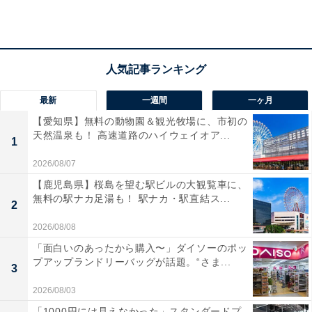
と、夜泣きそばが美味しかったです」「温泉は広くて開
放感があり、観光で歩き疲れた体が一気に解放されまし
た。湯上がりサービスも充実していて、満足度が高いで
す」という声があがっています。温泉にゆっくり浸かっ
て癒やされたい人や、飛騨の郷土料理やこだわりの味覚
を味わいたい人におすすめの宿です。
最新
一週間
一ヶ月
【愛知県】無料の動物園＆観光牧場に、市初の
天然温泉も！ 高速道路のハイウェイオア...
1
2026/08/07
【鹿児島県】桜島を望む駅ビルの大観覧車に、
無料の駅ナカ足湯も！ 駅ナカ・駅直結ス...
2
2026/08/08
「面白いのあったから購入〜」ダイソーのポッ
プアップランドリーバッグが話題。“さま...
3
2026/08/03
「1000円には見えなかった」スタンダードプ