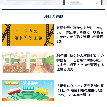
注目の連載
※掲載されている情報は記事公開時のものです。あらか
じめご了承ください。 また、記事中の宿泊プランを予約
東野圭吾や湊かなえだけじゃな
すると、売上の一部がオールアバウトに還元されること
い、「業と罪」を描く『映画ち
いかわ』から強く連想した映画
があります。
8選
この記事の執筆者：
All About ニュース 旅行
20年間「駆け込み実績ゼロ」の
部
学校も…「こども110番の家」
は本当に必要？ PTAが直面する
理想と現実
全国の人気ホテルから今泊まりたい宿を厳選してご紹介。日々更新
される売れ筋ランキングや、見逃せないセール・キャンペーン情報
など、お得に旅を楽しむための秘けつが満載です。さらに、ここで
...続きを読む
しか読めない独自コンテンツも充実。編集部員による宿泊レビュー
「青春18きっぷ」販売激減の裏
では、公式Webサイトだけでは分からないリアルな様子を紹介しま
に何が？ 連続利用の厳格化だけ
す。
ではない「本当の理由」
こちらもおすすめ
【楽天トラベル売れ筋1位】栃木県「鬼怒川温泉