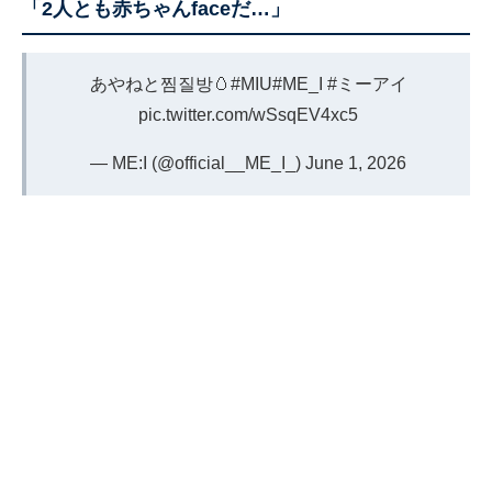
「2人とも赤ちゃんfaceだ…」
あやねと찜질방🥚
#MIU
#ME_I
#ミーアイ
pic.twitter.com/wSsqEV4xc5
— ME:I (@official__ME_I_)
June 1, 2026