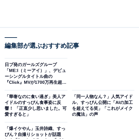
編集部が選ぶおすすめ記事
日プ発のガールズグループ
「ME:I（ミーアイ）」、デビュ
ーシングルタイトル曲の
『Click』MVが1700万再生超と
好調
「華奢なのに食い過ぎ」美人ア
「同一人物なん？」人気アイド
イドルのすっぴん食事姿に反
ル、すっぴん公開に「AIの加工
響！ 「正直少し思いました。可
を超えてる笑」「これがメイク
愛すぎると」
の魔法」の声
「爆イケやん」玉井詩織、すっ
ぴん？自撮りショットが話題