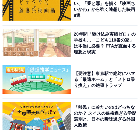
い、「業と罪」を描く『映画ち
いかわ』から強く連想した映画
8選
20年間「駆け込み実績ゼロ」の
学校も…「こども110番の家」
は本当に必要？ PTAが直面する
理想と現実
【要注意】東京駅で絶対にハマ
る「最遠ホーム」と「メトロ乗
り換え」の絶望トラップ
「移民」に冷たいのはどっちな
のか？ スイスの厳格過ぎる学歴
選別と、日本の曖昧過ぎる外国
人政策