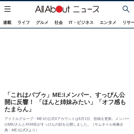
連載
ライフ
グルメ
社会
IT・ビジネス
エンタメ
リサ
「これはバブゥ」ME:Iメンバー、すっぴん公
開に反響！ 「ほんと姉妹みたい」「オフ感も
たまらん」
アイドルグループ・ME:Iの公式Xアカウントは6月1日、投稿を更新。メンバー
のMIUさんとAYANEがすっぴんの顔を公開しました。（サムネイル画像出
典：ME:I公式Xより）