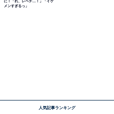
に！「れ、レベチ…！」「イケ
メンすぎるっ」