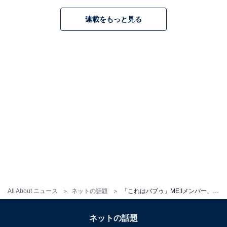
連載をもっと見る
All About ニュース
ネットの話題
「これはバブゥ」ME:Iメンバー、すっぴん公開に反響！ 「ほんと姉妹みたい」「オフ感もたまらん」
ネットの話題