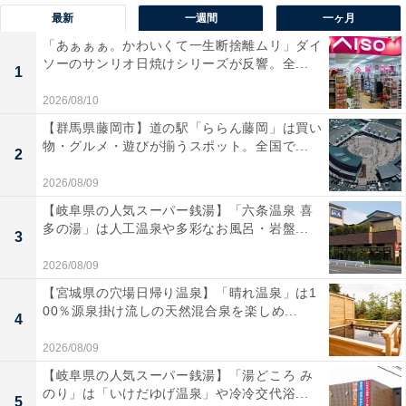
最新
一週間
一ヶ月
「あぁぁぁ。かわいくて一生断捨離ムリ」ダイ
ソーのサンリオ日焼けシリーズが反響。全...
1
2026/08/10
【群馬県藤岡市】道の駅「ららん藤岡」は買い
物・グルメ・遊びが揃うスポット。全国で...
2
2026/08/09
【岐阜県の人気スーパー銭湯】「六条温泉 喜
多の湯」は人工温泉や多彩なお風呂・岩盤...
3
2026/08/09
【宮城県の穴場日帰り温泉】「晴れ温泉」は1
00％源泉掛け流しの天然混合泉を楽しめ...
4
2026/08/09
【岐阜県の人気スーパー銭湯】「湯どころ み
のり」は「いけだゆげ温泉」や冷冷交代浴...
5