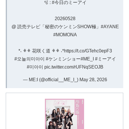
🫧 :
#今日のミーアイ
20260528
@ 読売テレビ「秘密のケンミンSHOW極」
#AYANE
#MOMONA
*˖ ⚘⚘ 花咲く道 ⚘⚘ ˖*
https://t.co/GTehc0epF3
#오늘의미아이
#ケンミンショー
#ME_I
#ミーアイ
#미아이
pic.twitter.com/rUFNqSEOJB
— ME:I (@official__ME_I_)
May 28, 2026