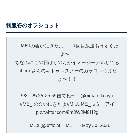
制服姿のオフショット
「ME:Iの会いにきたよ！」7回目放送もうすぐだ
よ〜！
ちなみにこの日はりのんがイメージモデルしてる
Lillbonさんのキトゥンスノーのカラコンつけた
よ〜！！
5/31 25:25-25:55観てね〜！
@meiainikitayo
#ME_Iの会いにきたよ
#MIU
#ME_I
#ミーアイ
pic.twitter.com/8m3W2M8H2g
— ME:I (@official__ME_I_)
May 30, 2026