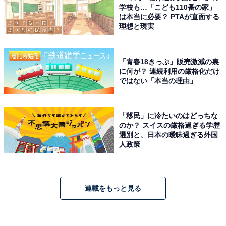
学校も…「こども110番の家」
は本当に必要？ PTAが直面する
理想と現実
「青春18きっぷ」販売激減の裏
に何が？ 連続利用の厳格化だけ
ではない「本当の理由」
「移民」に冷たいのはどっちな
のか？ スイスの厳格過ぎる学歴
選別と、日本の曖昧過ぎる外国
人政策
連載をもっと見る