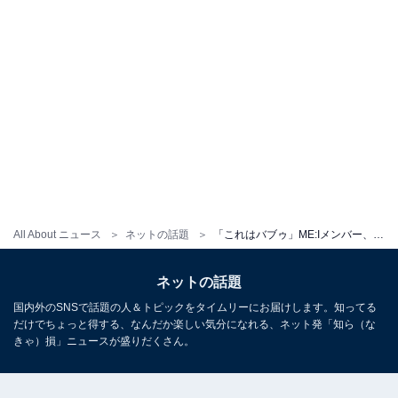
All About ニュース
ネットの話題
「これはバブゥ」ME:Iメンバー、すっぴん公開に反響！ 「ほんと姉妹みたい」「オフ感もたまらん」
ネットの話題
国内外のSNSで話題の人＆トピックをタイムリーにお届けします。知ってる
だけでちょっと得する、なんだか楽しい気分になれる、ネット発「知ら（な
きゃ）損」ニュースが盛りだくさん。