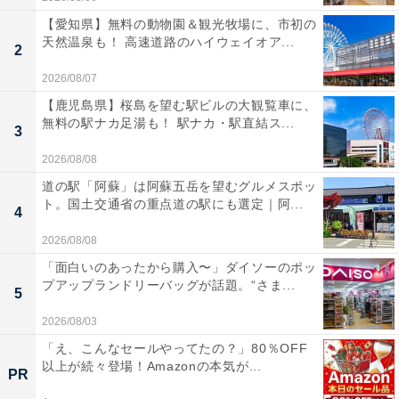
【愛知県】無料の動物園＆観光牧場に、市初の
天然温泉も！ 高速道路のハイウェイオア...
2
2026/08/07
【鹿児島県】桜島を望む駅ビルの大観覧車に、
無料の駅ナカ足湯も！ 駅ナカ・駅直結ス...
3
2026/08/08
道の駅「阿蘇」は阿蘇五岳を望むグルメスポッ
ト。国土交通省の重点道の駅にも選定｜阿...
4
2026/08/08
「面白いのあったから購入〜」ダイソーのポッ
プアップランドリーバッグが話題。“さま...
5
2026/08/03
「え、こんなセールやってたの？」80％OFF
以上が続々登場！Amazonの本気が...
PR