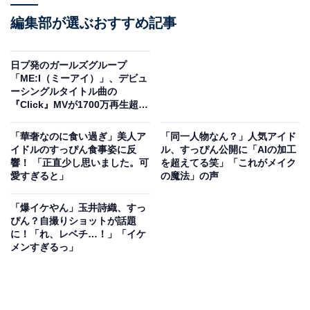
編集部が選ぶおすすめ記事
日プ発のガールズグループ
「ME:I（ミーアイ）」、デビュ
ーシングルタイトル曲の
『Click』MVが1700万再生超と
好調
「華奢なのに食い過ぎ」美人ア
「同一人物なん？」人気アイド
イドルのすっぴん食事姿に反
ル、すっぴん公開に「AIの加工
響！ 「正直少し思いました。可
を超えてる笑」「これがメイク
愛すぎると」
の魔法」の声
「爆イケやん」玉井詩織、すっ
ぴん？自撮りショットが話題
に！「れ、レベチ…！」「イケ
メンすぎるっ」