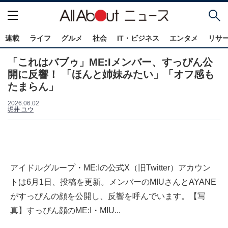
連載
ライフ
グルメ
社会
IT・ビジネス
エンタメ
リサ
「これはバブゥ」ME:Iメンバー、すっぴん公
開に反響！ 「ほんと姉妹みたい」「オフ感も
たまらん」
2026.06.02
堀井 ユウ
アイドルグループ・ME:Iの公式X（旧Twitter）アカウン
トは6月1日、投稿を更新。メンバーのMIUさんとAYANE
がすっぴんの顔を公開し、反響を呼んでいます。【写
真】すっぴん顔のME:I・MIU...