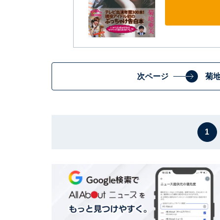
次ページ
菊
1