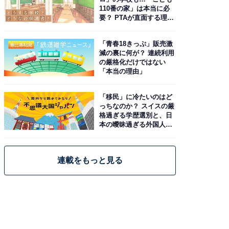
110番の家」は本当に必
要？ PTAが直面する理想
と現実
「青春18きっぷ」販売激
減の裏に何が？ 連続利用
の厳格化だけではない
「本当の理由」
「移民」に冷たいのはど
っちなのか？ スイスの厳
格過ぎる学歴選別と、日
本の曖昧過ぎる外国人政
策
連載をもっと見る