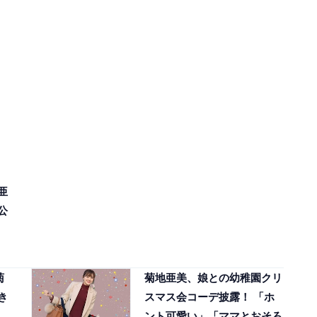
亜
公
し
菊
菊地亜美、娘との幼稚園クリ
き
スマス会コーデ披露！ 「ホ
ント可愛い」「ママとおそろ