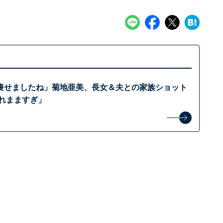
痩せましたね」菊地亜美、長女＆夫との家族ショット
ゃれまますぎ」