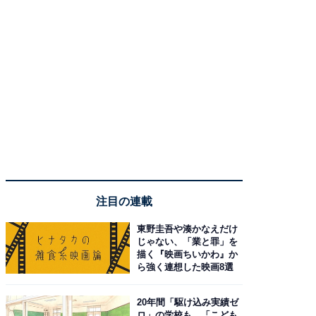
注目の連載
東野圭吾や湊かなえだけ
じゃない、「業と罪」を
描く『映画ちいかわ』か
ら強く連想した映画8選
20年間「駆け込み実績ゼ
ロ」の学校も…「こども