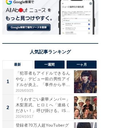
最新
一週間
一ヶ月
「犯罪者もアイドルできるん
「さす
やな」デビュー前の男性アイ
は」高
1
1
ドルが炎上。「事件から半年
災地を
も...
「カ...
2026/03/25
2026/08/0
「うわすごい豪華メンバー」
「女の
木梨憲武、ヒロミへ「連絡く
介、バ
2
2
ださい！」呼び掛ける。IS
らのプレ
S...
愛...
2024/10/17
2026/08/0
登録者70万人超YouTuberグ
「脚が