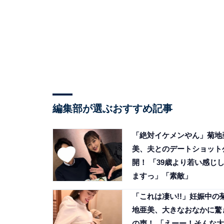
編集部が選ぶおすすめ記事
「絶対イケメンやん」菊地
美、夫とのデートショット
開！ 「39歳より若い感じ
ますっ」「素敵」
「これは凄い!!」妊娠中の
地亜美、大きなおなかに驚
の声！ 「えーー！そんな大