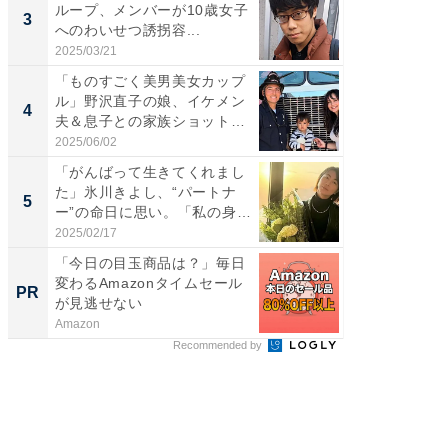
ループ、メンバーが10歳女子
横川尚
3
3
へのわいせつ誘拐容...
ムキな姿
刃...
2025/03/21
2026/08/0
「ものすごく美男美女カップ
「え、
ル」野沢直子の娘、イケメン
芸人、2
4
4
夫＆息子との家族ショット！
エットに
...
2025/06/02
2026/08/0
「がんばって生きてくれまし
「脳がバ
た」氷川きよし、“パートナ
装姿が話
5
5
ー”の命日に思い。「私の身
のお父さ
体...
2025/02/17
2026/08/0
「今日の目玉商品は？」毎日
「え、
変わるAmazonタイムセール
の？」8
PR
PR
が見逃せない
場！Ama
Amazon
Amazon
Recommended by