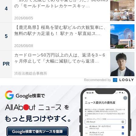
の「モールドールトレカケースキッ...
4
2026/08/05
【鹿児島県】桜島を望む駅ビルの大観覧車に、
「日本民家園」は中学生以下無料！ 全国から移築
無料の駅ナカ足湯も！ 駅ナカ・駅直結ス...
5
した古民家が立ち並ぶ、生田緑地の野外博物館
2026/08/08
カードローン50万円以上の人は、返済を3～6
ヶ月停止して『大幅に減額してから返済...
PR
渋谷法務総合事務所
Recommended by