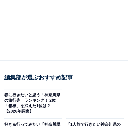
かわさき宙と緑の科学館1階の展示物 たぬき
川崎市多摩区の生田緑地のなかにある「かわさき宙（そ
ら）と緑の科学館（川崎市青少年科学館）」は、自然・
科学・天文をテーマにした登録博物館です。最大の魅力
は、世界最高水準のリアルな星空を映し出すプラネタリ
ウム「MEGASTAR-Ⅲ FUSION」。約45分間の多彩な投
影番組で、本物のような満天の星空に包まれる体験がで
きます。
編集部が選ぶおすすめ記事
館内の展示は入場無料で、川崎の自然や生きものについ
春に行きたいと思う「神奈川県
て学べるほか、屋外にはD51形蒸気機関車も展示されて
の旅行先」ランキング！ 2位
います。プラネタリウムのみ観覧料がかかり、一般400
「箱根」を抑えた1位は？
【2026年調査】
円・高校大学生・65歳以上200円・中学生以下無料とリ
ーズナブル。生田緑地の豊かな自然のなかで、科学と星
好き＆行ってみたい「神奈川県
「1人旅で行きたい神奈川県の
空に親しめるスポットです。