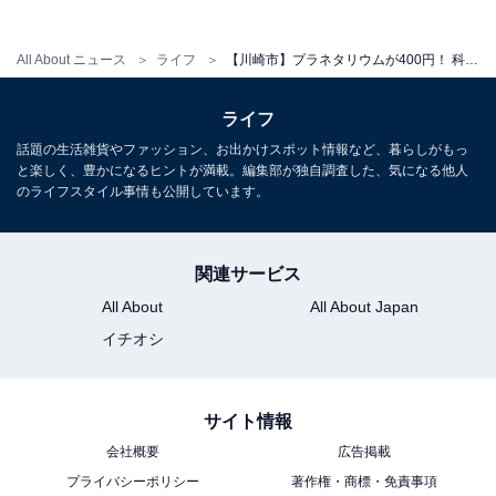
一般550円、高校・大学生330円、65歳以上330円（中学
All About ニュース
ライフ
【川崎市】プラネタリウムが400円！ 科学館・古民家・ドラえもん。1日中遊べる生田緑地の博物館3選
生以下無料）
年間パスポート：一般1,100円、高校・大学生・65歳以
ライフ
上660円
話題の生活雑貨やファッション、お出かけスポット情報など、暮らしがもっ
※支払いは現金・キャッシュレス可（奥門・西門は現金
と楽しく、豊かになるヒントが満載。編集部が独自調査した、気になる他人
のライフスタイル事情も公開しています。
のみ）
あわせて読みたい
関連サービス
「暖かな春風を感じながら」春に行きた
い“神奈川県の公園”ランキング！ 2位「山下
All About
All About Japan
公園」を抑えた1位は？【2026年調査】
イチオシ
サイト情報
会社概要
広告掲載
プライバシーポリシー
著作権・商標・免責事項