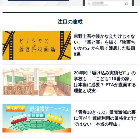
日本民家園
注目の連載
川崎市多摩区の生田緑地内にある「川崎市立日本民家
東野圭吾や湊かなえだけじゃな
園」は、東日本各地から移築・復原した古民家を展示す
い、「業と罪」を描く『映画ち
いかわ』から強く連想した映画
る野外博物館です。江戸時代を中心とした宿場・信越の
8選
村・関東の村・神奈川の村・東北の村などのエリアに、
国指定・県指定・市指定の文化財建造物を含む古民家が
20年間「駆け込み実績ゼロ」の
立ち並び、緑豊かな園内をめぐりながら、かつての日本
学校も…「こども110番の家」
の暮らしを体感できます。
は本当に必要？ PTAが直面する
理想と現実
毎日囲炉裏で火が焚かれ、民家の床上に上がって解説を
聞ける「床上公開」や、ボランティアによる30分の園内
「青春18きっぷ」販売激減の裏
に何が？ 連続利用の厳格化だけ
ガイド、藍染め体験ができる伝統工芸館など、体験コン
ではない「本当の理由」
テンツも充実。入園料は一般550円・高校大学生330円・
65歳以上330円とリーズナブルで、中学生以下は無料で