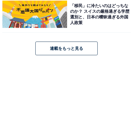
す。年間パスポート（一般1,100円）もあり、何度でも訪
「移民」に冷たいのはどっちな
のか？ スイスの厳格過ぎる学歴
れたくなる博物館です。
選別と、日本の曖昧過ぎる外国
人政策
開園時間
3〜10月：9:30〜17:00（入園16:30まで）/ 11〜2月：
9:30〜16:30（入園16:00まで）
連載をもっと見る
※月曜休園（祝日の場合は開園）、祝日の翌日、年末年
始（12/29〜1/3）
※臨時休園あり
アクセス
所在地：川崎市多摩区枡形7-1-1（生田緑地内）
電車：小田急線「向ヶ丘遊園駅」より徒歩約13分
電話番号：044-922-2181
入園料