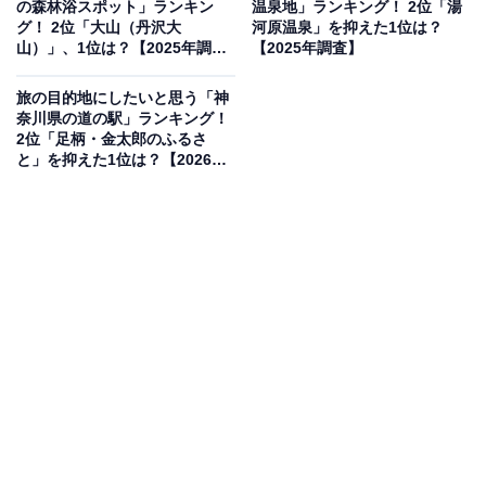
の森林浴スポット」ランキン
温泉地」ランキング！ 2位「湯
グ！ 2位「大山（丹沢大
河原温泉」を抑えた1位は？
山）」、1位は？【2025年調
【2025年調査】
開館時間
査】
9:30〜17:00
旅の目的地にしたいと思う「神
奈川県の道の駅」ランキング！
※月曜休館（祝日の場合は開館）、祝日の翌日（土日・
2位「足柄・金太郎のふるさ
祝日の場合は開館）、年末年始
と」を抑えた1位は？【2026年
調査】
アクセス
所在地：川崎市多摩区枡形7-1-2（生田緑地内）
電車：小田急線「向ヶ丘遊園駅」より徒歩約13分 / JR南
武線「登戸駅」よりバス
電話番号：044-922-4731
観覧料
展示室：入場無料
プラネタリウム：一般400円、高校・大学生・65歳以上