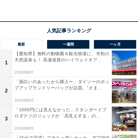
200円（中学生以下無料）
※支払いは現金・クレジットカード可
あわせて読みたい
梅雨に行きたいと思う「神奈川県の旅行先」
最新
一週間
一ヶ月
ランキング！ 2位「箱根」を抑えた1位は？
【2026年調査】
【愛知県】無料の動物園＆観光牧場に、市初の
天然温泉も！ 高速道路のハイウェイオア...
1
2026/08/07
「面白いのあったから購入〜」ダイソーのポッ
プアップランドリーバッグが話題。“さま...
2
2026/08/03
「1000円には見えなかった」スタンダードプ
ロダクツのリュックが「高見えする」の...
3
2026/08/03
「15分で完成してめちゃ楽しかった」3COINS