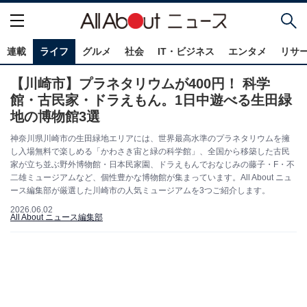
連載
ライフ
グルメ
社会
IT・ビジネス
エンタメ
リサ
【川崎市】プラネタリウムが400円！ 科学
館・古民家・ドラえもん。1日中遊べる生田緑
地の博物館3選
神奈川県川崎市の生田緑地エリアには、世界最高水準のプラネタリウムを擁
し入場無料で楽しめる「かわさき宙と緑の科学館」、全国から移築した古民
家が立ち並ぶ野外博物館・日本民家園、ドラえもんでおなじみの藤子・F・不
二雄ミュージアムなど、個性豊かな博物館が集まっています。All About ニュ
ース編集部が厳選した川崎市の人気ミュージアムを3つご紹介します。
2026.06.02
All About ニュース編集部