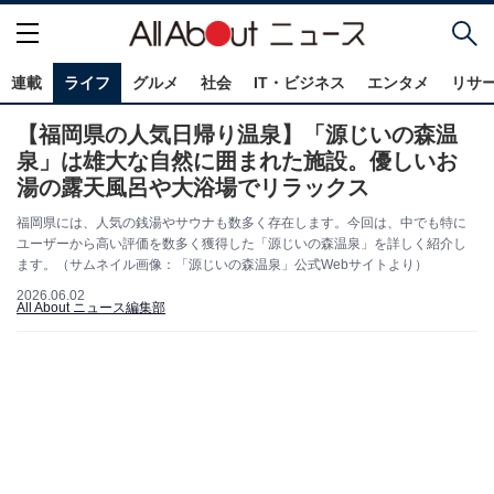
連載
ライフ
グルメ
社会
IT・ビジネス
エンタメ
リサ
【福岡県の人気日帰り温泉】「源じいの森温
泉」は雄大な自然に囲まれた施設。優しいお
湯の露天風呂や大浴場でリラックス
福岡県には、人気の銭湯やサウナも数多く存在します。今回は、中でも特に
ユーザーから高い評価を数多く獲得した「源じいの森温泉」を詳しく紹介し
ます。（サムネイル画像：「源じいの森温泉」公式Webサイトより）
2026.06.02
All About ニュース編集部