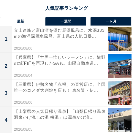
最新
一週間
一ヶ月
立山連峰と富山湾を望む展望風呂に、水深333
mの海洋深層水風呂。富山県の人気日帰...
1
2026/08/06
【兵庫県】「世界一忙しいラーメン」に、龍野
の城下町を再現したSAも。山陽自動車道...
2
2026/08/04
【三重県】伊勢名物「赤福」の直営店に、全国
唯一のコメダ大判焼き店も！ 東名阪・伊...
3
2026/08/06
【山梨県の人気日帰り温泉】「山梨日帰り温泉
源泉かけ流しの湯 桜湯」は源泉かけ流...
4
2026/08/05