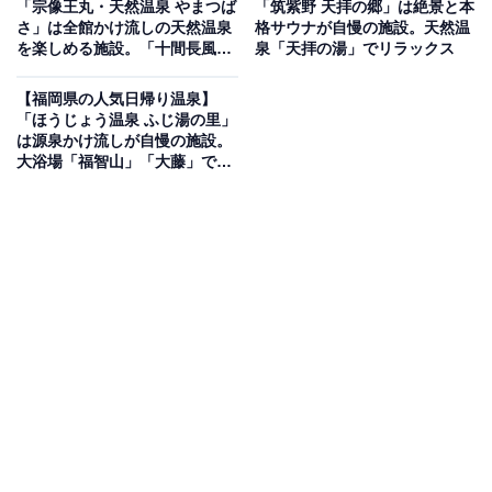
「宗像王丸・天然温泉 やまつば
「筑紫野 天拝の郷」は絶景と本
さ」は全館かけ流しの天然温泉
格サウナが自慢の施設。天然温
を楽しめる施設。「十間長風
泉「天拝の湯」でリラックス
万延元年（1860年）創業の木造3階建ての温泉施設で
呂」や「半月湯」でリラックス
す。敷地内にある地下260メートルの泉源から、加水・
【福岡県の人気日帰り温泉】
循環を一切行わずお湯を直接湯船へ引いています。硫黄
「ほうじょう温泉 ふじ湯の里」
は源泉かけ流しが自慢の施設。
の香りが心地よくラドンを多く含む単純温泉で、「美肌
大浴場「福智山」「大藤」でリ
の湯」としても有名。個室「天拝」では出前や持ち込み
ラックス
の食事が可能で、「源泉蒸したまご」なども味わえま
す。
楽天トラベルで泊まれるサウナを探す