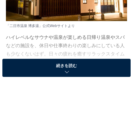
「二日市温泉 博多湯」公式Webサイトより
ハイレベルなサウナや温泉が楽しめる日帰り温泉やスパ
などの施設を、休日や仕事終わりの楽しみにしている人
も少なくないはず。日々の疲れを癒すリラックスタイム
は、何物にも代えがたい時間ですよね。しかし、近年で
続きを読む
は高い人気をほこる施設も多く、どこに行けばよいか迷
ってしまう……そんな思いを抱えている人もいるのでは
ないでしょうか。
そんな人に向けて、All About ニュース編集部が厳選し
た、人気かつ評価の高い日帰り温泉やスーパー銭湯の施
設を紹介します。今回紹介するのは、福岡県で人気の施
設「二日市温泉 博多湯」です。