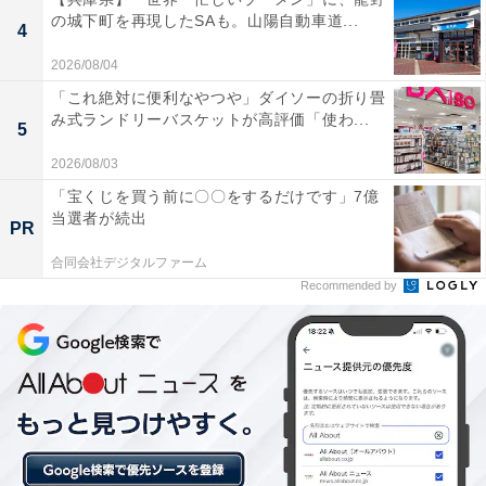
の城下町を再現したSAも。山陽自動車道...
地下から直接汲み上げられた一切加水や加熱をして
4
いない温泉は新鮮そのもので、しっとりとした独特
2026/08/04
の硫黄臭が漂い最高の泉質。
「これ絶対に便利なやつや」ダイソーの折り畳
み式ランドリーバスケットが高評価「使わ...
5
2026/08/03
創業当時の風情を残す味わい深い木造3階建ての建
「宝くじを買う前に〇〇をするだけです」7億
物は雰囲気が良く、浴室や無料開放されている2階
当選者が続出
PR
広間などの館内も非常に清潔に保たれていてリラッ
合同会社デジタルファーム
クスできた。
Recommended by
平日の大人料金が350円と非常にリーズナブルで、
これほど上質な100％源泉掛け流しの温泉にワンコ
イン以下で気軽に何度も通える。