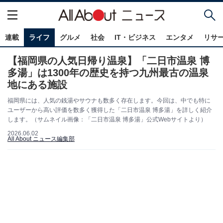
連載
ライフ
グルメ
社会
IT・ビジネス
エンタメ
リサ
【福岡県の人気日帰り温泉】「二日市温泉 博
多湯」は1300年の歴史を持つ九州最古の温泉
地にある施設
福岡県には、人気の銭湯やサウナも数多く存在します。今回は、中でも特に
ユーザーから高い評価を数多く獲得した「二日市温泉 博多湯」を詳しく紹介
します。（サムネイル画像：「二日市温泉 博多湯」公式Webサイトより）
2026.06.02
All About ニュース編集部