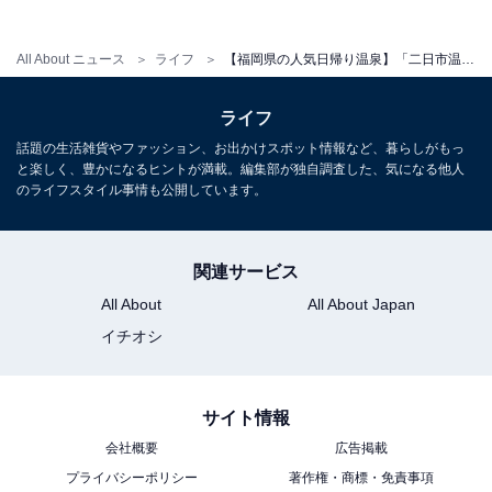
All About ニュース
ライフ
【福岡県の人気日帰り温泉】「二日市温泉 博多湯」は1300年の歴史を持つ九州最古の温泉地にある施設
ライフ
話題の生活雑貨やファッション、お出かけスポット情報など、暮らしがもっ
と楽しく、豊かになるヒントが満載。編集部が独自調査した、気になる他人
のライフスタイル事情も公開しています。
関連サービス
All About
All About Japan
イチオシ
サイト情報
会社概要
広告掲載
プライバシーポリシー
著作権・商標・免責事項