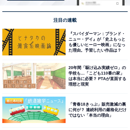
「二日市温泉 博多湯」のアクセス
次ページ
注目の連載
や料金情報も見る
『スパイダーマン：ブランド・
ニュー・デイ』が「史上もっと
も優しいヒーロー映画」になっ
た理由。予習したい作品は？
20年間「駆け込み実績ゼロ」の
学校も…「こども110番の家」
は本当に必要？ PTAが直面する
理想と現実
「青春18きっぷ」販売激減の裏
に何が？ 連続利用の厳格化だけ
ではない「本当の理由」