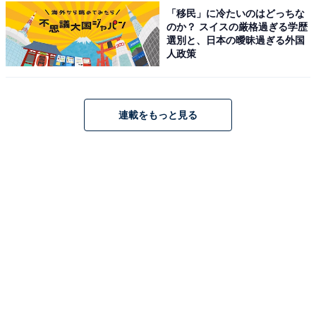
こちらもおすすめ
「移民」に冷たいのはどっちな
のか？ スイスの厳格過ぎる学歴
【福岡県】「市内である博多駅や天神駅も…」
選別と、日本の曖昧過ぎる外国
気軽に行ける「二日市温泉」の魅力とは？ 太宰
人政策
府天満宮にも近い
連載をもっと見る
1
2