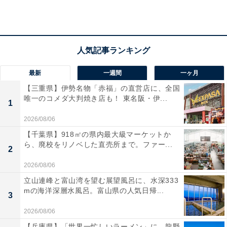
最新
一週間
一ヶ月
【三重県】伊勢名物「赤福」の直営店に、全国
唯一のコメダ大判焼き店も！ 東名阪・伊...
1
2026/08/06
【千葉県】918㎡の県内最大級マーケットか
ら、廃校をリノベした直売所まで。ファー...
2
「二日市温泉 博多湯」の口コミは？
2026/08/06
立山連峰と富山湾を望む展望風呂に、水深333
mの海洋深層水風呂。富山県の人気日帰...
「二日市温泉 博多湯」には以下のような口コミが寄せら
3
れています。
2026/08/06
【兵庫県】「世界一忙しいラーメン」に、龍野