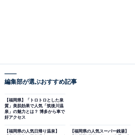
※2026年5月時点で、Googleクチコミが500件以上、平
均評価が4.0超えの銭湯を紹介しています
＞アクセスと料金をチェックする
この記事の執筆者：
All About ニュース編集
部
「All About ニュース」は、ネットの話題から世の中の動きまで、暮
編集部が選ぶおすすめ記事
らしの中にあふれる「なぜ？」「どうして？」を分かりやすく伝え
るAll About発のニュースメディアです。お金や仕事、恋愛、ITに関
...続きを読む
する疑問に対して専門家が分かりやすく回答するほか、エンタメ情
【福岡県】「トロトロとした泉
報やSNSで話題のトピックスを紹介しています。
質」美肌効果で人気「筑後川温
※本記事で紹介している商品の購入やサービスの利用により、売上の一部が
泉」の魅力とは？ 博多から車で
オールアバウトに還元されることがあります。
好アクセス
「二日市温泉 博多湯し」は加水・循環一切なしの
【福岡県の人気日帰り温泉】
【福岡県の人気スーパー銭湯】
新鮮な極上湯が自慢の温泉施設