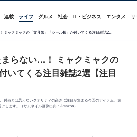
連載
ライフ
グルメ
社会
IT・ビジネス
エンタメ
リ
ミャクミャクファンにはたまらない…！ ミャクミャクの「文具缶」「シール帳」が付いてくる注目雑誌2選【注目の付録】
まらない…！ ミャクミャクの
付いてくる注目雑誌2選【注目
す。付録とは思えないクオリティの高さに注目が集まる今回のアイテム。完
けします。（サムネイル画像出典：Amazon）