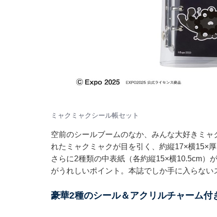
ミャクミャクシール帳セット
空前のシールブームのなか、みんな大好きミャ
れたミャクミャクが目を引く、約縦17×横15×
さらに2種類の中表紙（各約縦15×横10.5c
がうれしいポイント。本誌でしか手に入らない
豪華2種のシール＆アクリルチャーム付