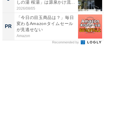
しの湯 桜湯」は源泉かけ流...
賀ゆめ
お...
2026/08/05
2026/08/0
「今日の目玉商品は？」毎日
【西野
変わるAmazonタイムセール
を追求
PR
PR
が見逃せない
は
Amazon
FINCHI o
Recommended by