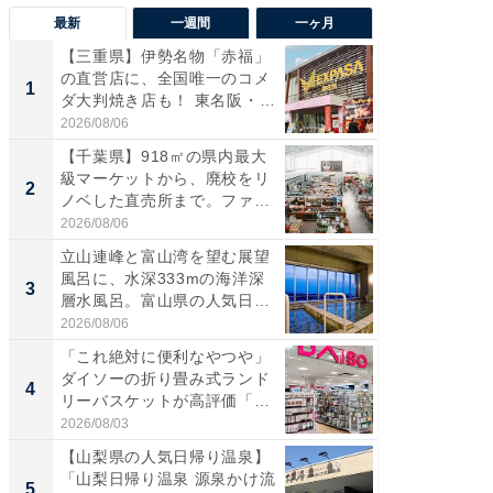
最新
一週間
一ヶ月
【三重県】伊勢名物「赤福」
【兵庫
の直営店に、全国唯一のコメ
ーメン
1
1
ダ大判焼き店も！ 東名阪・
再現した
伊...
道...
2026/08/06
2026/08/0
【千葉県】918㎡の県内最大
【三重
級マーケットから、廃校をリ
「鈴鹿天
2
2
ノベした直売所まで。ファ
は100
ー...
2026/08/06
2026/08/0
立山連峰と富山湾を望む展望
「ミニオ
風呂に、水深333mの海洋深
ッグ！ 
3
3
層水風呂。富山県の人気日
ど、夏限
帰...
2026/08/06
2026/08/0
「これ絶対に便利なやつや」
【埼玉
ダイソーの折り畳み式ランド
「行田天
4
4
リーバスケットが高評価「使
は和の
わ...
が...
2026/08/03
2026/08/0
【山梨県の人気日帰り温泉】
【石川
「山梨日帰り温泉 源泉かけ流
湯】「天
5
5