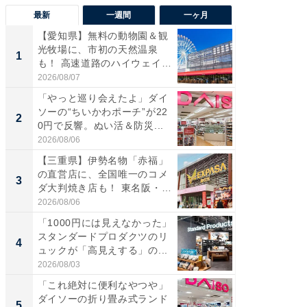
最新
一週間
一ヶ月
【愛知県】無料の動物園＆観
【兵庫
光牧場に、市初の天然温泉
ーメン
1
1
も！ 高速道路のハイウェイオ
再現した
ア...
道...
2026/08/07
2026/08/0
「やっと巡り会えたよ」ダイ
【三重
ソーの“ちいかわポーチ”が22
の直営
2
2
0円で反響。ぬい活＆防災...
ダ大判焼
伊...
2026/08/06
2026/08/0
【三重県】伊勢名物「赤福」
【千葉県
の直営店に、全国唯一のコメ
級マー
3
3
ダ大判焼き店も！ 東名阪・
ノベし
伊...
ー...
2026/08/06
2026/08/0
「1000円には見えなかった」
立山連
スタンダードプロダクツのリ
風呂に、
4
4
ュックが「高見えする」の...
層水風
帰...
2026/08/03
2026/08/0
「これ絶対に便利なやつや」
「これ
ダイソーの折り畳み式ランド
ダイソ
5
5