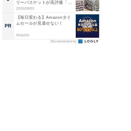
リーバスケットが高評価「使
リーバ
わ...
わ...
2026/08/03
2026/08/0
【毎日変わる】Amazonタイ
GOETH
ムセールが見逃せない！
を組み
PR
PR
Amazon
FINCHI o
Recommended by