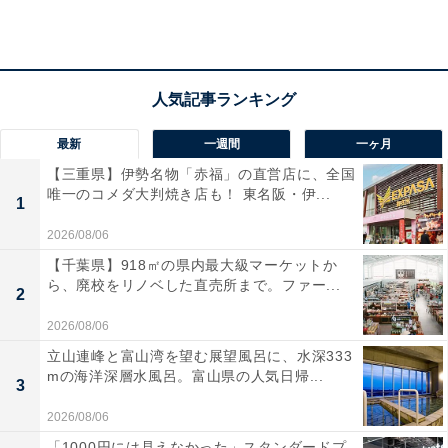
心あふれるポーチ
最新
一週間
一ヶ月
【三重県】伊勢名物「赤福」の直営店に、全国
唯一のコメダ大判焼き店も！ 東名阪・伊...
1
2026/08/06
【千葉県】918㎡の県内最大級マーケットか
ら、廃校をリノベした直売所まで。ファー...
2
2026/08/06
ほんものそっくり ハッピーがターンするポーチ（画像出典：Amazon）
立山連峰と富山湾を望む展望風呂に、水深333
mの海洋深層水風呂。富山県の人気日帰...
3
「ハッピーターン」の50周年パッケージをそっくりその
2026/08/06
まま再現したじゃばらポーチです。あのなつかしいパッ
「1000円には見えなかった」スタンダードプ