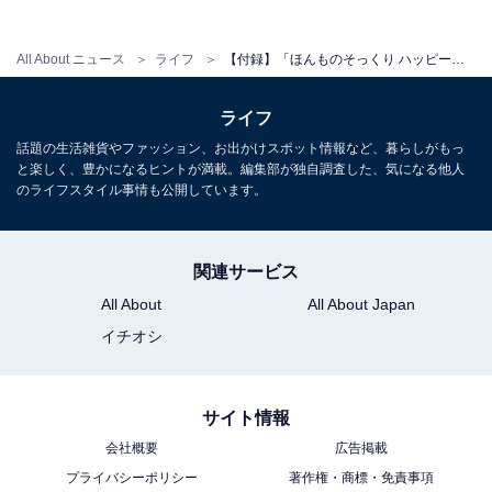
All About ニュース
ライフ
【付録】「ほんものそっくり ハッピーがターンするポーチ」が付いてくる！ 『HAPPY TURN ツイてるしあわせ ハッピーターン 50th ANNIVERSARY BOOK』が5月29日発売
ライフ
楽天で雑誌を見る
話題の生活雑貨やファッション、お出かけスポット情報など、暮らしがもっ
と楽しく、豊かになるヒントが満載。編集部が独自調査した、気になる他人
のライフスタイル事情も公開しています。
関連サービス
All About
All About Japan
※掲載されている情報は記事公開時のものです。あらか
イチオシ
じめご了承ください。
また、記事中の商品を購入すると、売上の一部がオール
アバウトに還元されることがあります
サイト情報
会社概要
広告掲載
プライバシーポリシー
著作権・商標・免責事項
こちらもおすすめ