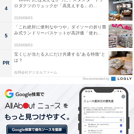
ケージデザインが忠実に表現されており、ハッピーター
ロダクツのリュックが「高見えする」の...
4
ンファンならひと目見たときから心をつかまれる仕上が
りになっています。サイズは縦24×横16.5×マチ
2026/08/03
2.5cm（約）で、小物類を収納するのにちょうどいい使
「これ絶対に便利なやつや」ダイソーの折り畳
み式ランドリーバスケットが高評価「使わ...
いやすさも魅力です。
5
2026/08/03
宝くじが当たる人にだけ共通する“ある特徴”と
は？
PR
合同会社デジタルファーム
Recommended by