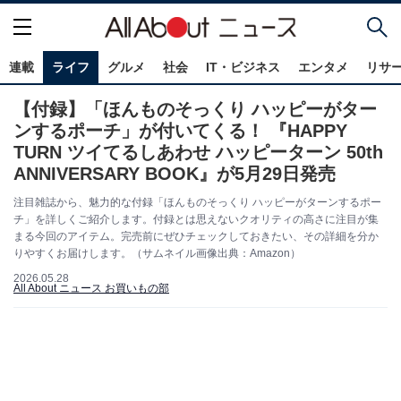
連載
ライフ
グルメ
社会
IT・ビジネス
エンタメ
リサ
【付録】「ほんものそっくり ハッピーがター
ンするポーチ」が付いてくる！ 『HAPPY
TURN ツイてるしあわせ ハッピーターン 50th
ANNIVERSARY BOOK』が5月29日発売
注目雑誌から、魅力的な付録「ほんものそっくり ハッピーがターンするポー
チ」を詳しくご紹介します。付録とは思えないクオリティの高さに注目が集
まる今回のアイテム。完売前にぜひチェックしておきたい、その詳細を分か
りやすくお届けします。（サムネイル画像出典：Amazon）
2026.05.28
All About ニュース お買いもの部