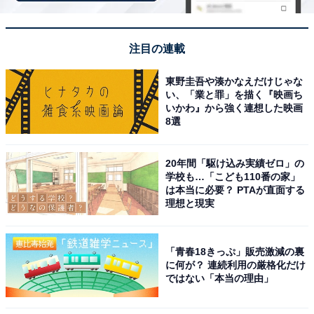
取り外せるアクリルチャーム付きでさらにかわい
さアップ
注目の連載
東野圭吾や湊かなえだけじゃな
い、「業と罪」を描く『映画ち
いかわ』から強く連想した映画
8選
20年間「駆け込み実績ゼロ」の
学校も…「こども110番の家」
は本当に必要？ PTAが直面する
理想と現実
「青春18きっぷ」販売激減の裏
に何が？ 連続利用の厳格化だけ
ほんものそっくり ハッピーがターンするポーチ（画像出典：Amazon）
ではない「本当の理由」
ポーチにはキャンディ型包装のアクリルチャームが付属