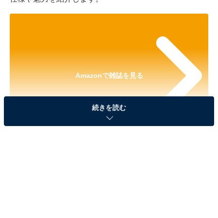
Amazonで雑誌を見る
続きを読む
※本記事で紹介している商品の購入やサービスの利用により、売上の一部が
オールアバウトに還元されることがあります。
『HAPPY TURN ツイてるしあわせ ハッピーター
ン 50th ANNIVERSARY BOOK』の「ほんものそ
っくり ハッピーがターンするポーチ」が見逃せな