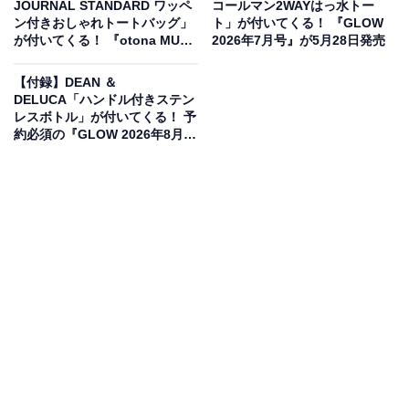
JOURNAL STANDARD ワッペ
コールマン2WAYはっ水トー
てるしあわせ ハッピーターン 50th ANNIVERSARY
ン付きおしゃれトートバッグ」
ト」が付いてくる！ 『GLOW
が付いてくる！ 『otona MUSE
2026年7月号』が5月28日発売
BOOK』（税込2999円）。付録として、「ほんものそっ
2026年7月号』が5月28日発売
くり ハッピーがターンするポーチ」が付いてきます。
【付録】DEAN ＆
DELUCA「ハンドル付きステン
レスボトル」が付いてくる！ 予
約必須の『GLOW 2026年8月・
9月合併号増刊』は6月26日発売
50周年パッケージそっくり！じゃばら仕様の遊び