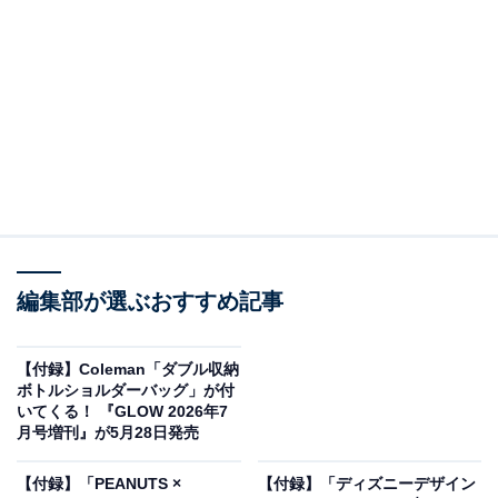
い！
編集部が選ぶおすすめ記事
【付録】Coleman「ダブル収納
ボトルショルダーバッグ」が付
いてくる！ 『GLOW 2026年7
HAPPY TURN ツイてるしあわせ ハッピーターン 50th ANNIVERSARY
月号増刊』が5月28日発売
BOOK（画像出典：Amazon）
【付録】「PEANUTS ×
【付録】「ディズニーデザイン
宝島社から5月29日に発売される『HAPPY TURN ツイ