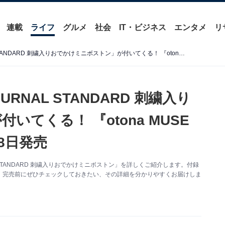
連載
ライフ
グルメ
社会
IT・ビジネス
エンタメ
リ
【付録】「PEANUTS × JOURNAL STANDARD 刺繍入りおでかけミニボストン」が付いてくる！ 『otona MUSE 2026年7月号増刊』が5月28日発売
URNAL STANDARD 刺繍入り
てくる！ 『otona MUSE
28日発売
L STANDARD 刺繍入りおでかけミニボストン」を詳しくご紹介します。付録
。完売前にぜひチェックしておきたい、その詳細を分かりやすくお届けしま