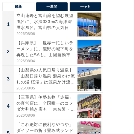
最新
一週間
一ヶ月
立山連峰と富山湾を望む展望
【兵庫
風呂に、水深333mの海洋深
ーメン
1
1
層水風呂。富山県の人気日
再現した
帰...
道...
2026/08/06
2026/08/0
【兵庫県】「世界一忙しいラ
【三重
ーメン」に、龍野の城下町を
「鈴鹿天
2
2
再現したSAも。山陽自動車
は100
道...
2026/08/04
2026/08/0
【山梨県の人気日帰り温泉】
「ミニオ
「山梨日帰り温泉 源泉かけ流
ッグ！ 
3
3
しの湯 桜湯」は源泉かけ流...
ど、夏限
2026/08/05
2026/08/0
【三重県】伊勢名物「赤福」
【埼玉
の直営店に、全国唯一のコメ
「行田天
4
4
ダ大判焼き店も！ 東名阪・
は和の
伊...
が...
2026/08/06
2026/08/0
「これ絶対に便利なやつや」
【石川
ダイソーの折り畳み式ランド
湯】「天
5
5