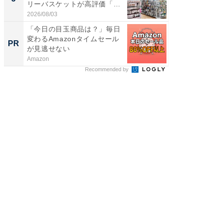
リーバスケットが高評価「使
賀ゆめ
わ...
お...
2026/08/03
2026/08/0
「今日の目玉商品は？」毎日
すべて
変わるAmazonタイムセール
るその
PR
PR
が見逃せない
Amazon
COCO VIL
Recommended by