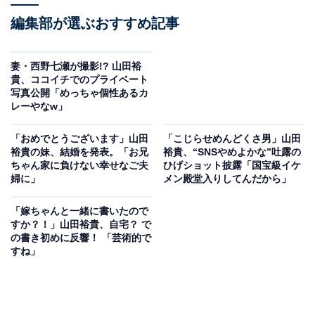
編集部が選ぶおすすめ記事
妻・西野七瀬が撮影!? 山田裕
貴、ココイチでのプライベート
写真公開「めっちゃ個性あるカ
レーやなw」
「おめでとうございます」山田
「こじらせめんどくさ男」山田
裕貴の妹、結婚を発表。「お兄
裕貴、“SNSやめよかな”吐露の
ちゃん家に負けない幸せなご夫
ひげショット披露「国宝級イケ
婦に」
メン殿堂入りしてんだから」
「嫁ちゃんと一緒に書いたので
すか？！」山田裕貴、自宅？ で
の書き初めに反響！ 「芸術的で
すね」