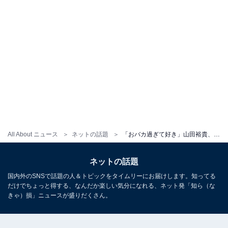
All About ニュース
ネットの話題
「おバカ過ぎて好き」山田裕貴、豪華メンバー集合ショットに反響「熱い男が3人」「学芸会感がハンパない」
ネットの話題
国内外のSNSで話題の人＆トピックをタイムリーにお届けします。知ってる
だけでちょっと得する、なんだか楽しい気分になれる、ネット発「知ら（な
きゃ）損」ニュースが盛りだくさん。