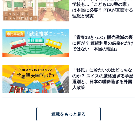
学校も…「こども110番の家」
は本当に必要？ PTAが直面する
理想と現実
「青春18きっぷ」販売激減の裏
に何が？ 連続利用の厳格化だけ
ではない「本当の理由」
「移民」に冷たいのはどっちな
のか？ スイスの厳格過ぎる学歴
選別と、日本の曖昧過ぎる外国
人政策
連載をもっと見る