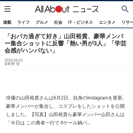
連載
ライフ
グルメ
社会
IT・ビジネス
エンタメ
リサ
「おバカ過ぎて好き」山田裕貴、豪華メンバ
ー集合ショットに反響「熱い男が3人」「学芸
会感がハンパない」
2026.06.02
多町野 望
俳優の山田裕貴さんは6月2日、自身のInstagramを更新。
豪華メンバーが集合し、コスプレをしたショットを公開
しました。【写真】山田裕貴ら豪華メンバー山田さんは
「今日は この勇者一行で #ケール鍋パ...