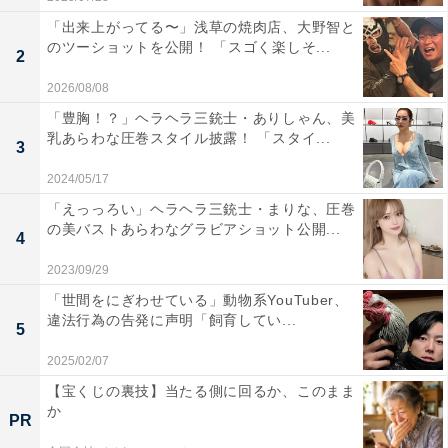
「出来上がってる〜」浅草の焼肉店、大野智と
のツーショットを公開！ 「スゴく楽しそ...
2
2026/08/08
「豊胸！？」ヘラヘラ三銃士・ありしゃん、美
乳あらわな圧巻スタイル披露！ 「スタイ...
3
2024/05/17
「えっっろい」ヘラヘラ三銃士・まりな、圧巻
の美バストあらわなグラビアショット公開...
4
2023/09/29
「世間をにぎわせている」動物系YouTuber、
違法行為の告発に声明「飼育してい...
5
2025/02/07
【宝くじの裏技】当たる側に回るか、このまま
か
PR