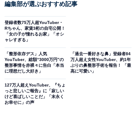
編集部が選ぶおすすめ記事
登録者数75万人超YouTuber・
Rちゃん、家賃3桁の自宅公開！
「女の子が憧れるお家」「オシ
ャレすぎる」
「整形依存デス」人気
「過去一番好きな鼻」登録者84
YouTuber、総額“3000万円”の
万人超え女性YouTuber、約1年
整形事情を赤裸々に告白「本当
ぶりの鼻整形手術を報告！ 「最
に理想だし大好き」
高に可愛い」
127万人超えYouTuber、『ちょ
っと悲しいご報告』に「寂しい
けど喜ばしいことだ」「末永く
お幸せに」の声