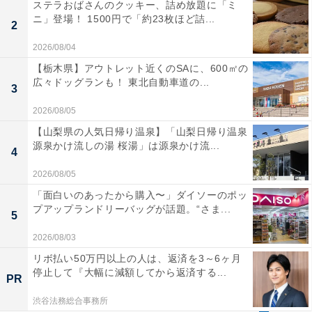
ステラおばさんのクッキー、詰め放題に「ミ
ニ」登場！ 1500円で「約23枚ほど詰...
2
2026/08/04
【栃木県】アウトレット近くのSAに、600㎡の
広々ドッグランも！ 東北自動車道の...
3
2026/08/05
【山梨県の人気日帰り温泉】「山梨日帰り温泉
源泉かけ流しの湯 桜湯」は源泉かけ流...
4
2026/08/05
「面白いのあったから購入〜」ダイソーのポッ
プアップランドリーバッグが話題。“さま...
5
2026/08/03
リボ払い50万円以上の人は、返済を3～6ヶ月
停止して『大幅に減額してから返済する...
PR
渋谷法務総合事務所