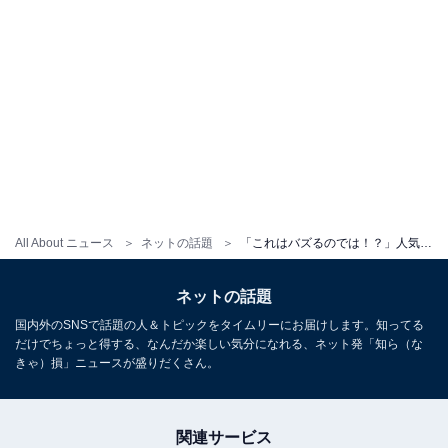
All About ニュース
ネットの話題
「これはバズるのでは！？」人気女性YouTuber、“ご報告”に反響「闇から抜けた感やばい」「本当に凄い」
ネットの話題
国内外のSNSで話題の人＆トピックをタイムリーにお届けします。知ってる
だけでちょっと得する、なんだか楽しい気分になれる、ネット発「知ら（な
きゃ）損」ニュースが盛りだくさん。
関連サービス